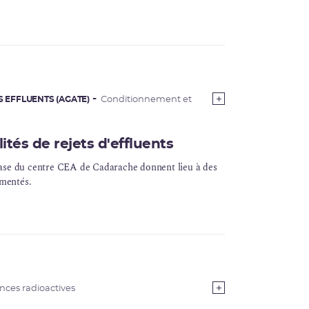
S EFFLUENTS (AGATE)
Conditionnement et
tés de rejets d'effluents
e base du centre CEA de Cadarache donnent lieu à des
ementés.
nces radioactives