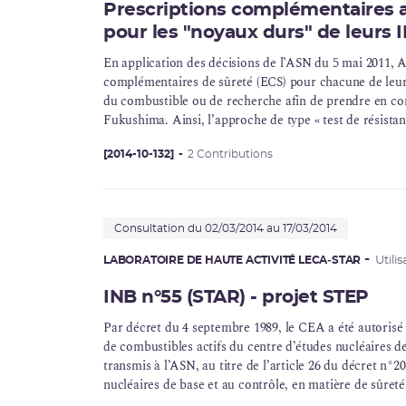
Prescriptions complémentaires 
pour les "noyaux durs" de leurs 
En application des décisions de l’ASN du 5 mai 2011,
A
complémentaires de sûreté (ECS) pour chacune de leurs 
du combustible
ou de recherche afin de prendre en com
Fukushima. Ainsi, l’approche de type « test de résistan
puissance a été étendu à toutes les installations nucléa
cette démarche à une telle échelle. L’approche dévelo
[2014-10-132]
2 Contributions
de
sûreté nucléaire
de chacune des installations. Pour 
Romans-sur-Isère, Tricastin et Marcoule et pour le CEA,
enjeu de Marcoule, Cadarache et Saclay ont fait l’obj
Consultation du 02/03/2014 au 17/03/2014
objectif de déterminer les marges de sûreté dont dispose
que le séisme et l’inondation.
LABORATOIRE DE HAUTE ACTIVITÉ LECA‑STAR
Utili
INB n°55 (STAR) - projet STEP
Par décret du 4 septembre 1989, le CEA a été autorisé
de combustibles actifs du centre d’études nucléaires d
transmis à l’ASN, au titre de l’article 26 du décret n°2
nucléaires de base et au contrôle, en matière de sûreté
une demande de réalisation de travaux du projet STEP,