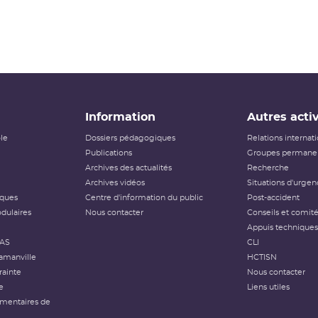
Information
Autres activ
ôle
Dossiers pédagogiques
Relations internat
Publications
Groupes permanen
Archives des actualités
Recherche
Archives vidéos
Situations d'urgen
iques
Centre d'information du public
Post-accident
dulaires
Nous contacter
Conseils et comit
Appuis techniques
FAS
CLI
amanville
HCTISN
rainte
Nous contacter
e
Liens utiles
émentaires de