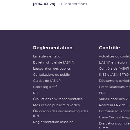
[2014-03-28]
0 Contributions
Réglementation
Contrôle
La réglementation
Actualités du contr
Bulletin officiel de l'ASNR
L'ASNR en région
L’association des publics
Contrôle de l'ASNR
Consultations du public
INES et ASN-SFRO
Guides de l'ASNR
Réexamens périod
Cadre législatif
Petits Réacteurs Mo
RFS
EPR 2
Évaluations environnementales
Surveillance des P
Mesures de publicité diverses
Réacteur EPR de Fl
Élaboration des décisions et guides
Corrosion sous cont
INB
Usine Creusot Forg
Réglementation associée
Évaluations compl
sûreté