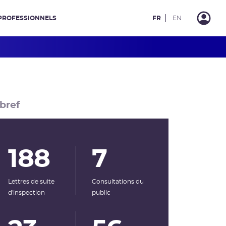
PROFESSIONNELS
FR
EN
bref
188
7
Lettres de suite
Consultations du
d'inspection
public