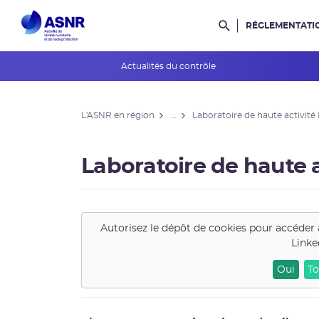
RÉGLEMENTATI
Rechercher dans l
Actualités du contrôle
L'ASNR en région
L'ASNR en région
...
Laboratoire de haute activit
Contrôle de l'ASNR
INES et ASN-SFRO
Laboratoire de haute 
Réexamens périodiques
Petits Réacteurs Modulaires
Autorisez le dépôt de cookies pour accéder 
Linke
EPR 2
Oui
To
Surveillance des PFAS
Réacteur EPR de Flamanville