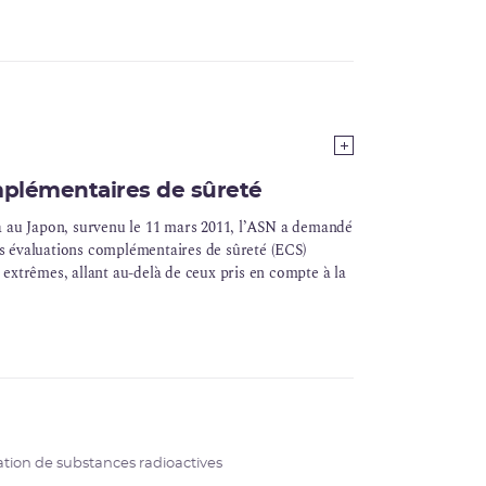
imisation des réacteurs existants et à la conception
mplémentaires de sûreté
au Japon, survenu le 11 mars 2011, l’ASN a demandé
des évaluations complémentaires de sûreté (ECS)
extrêmes, allant au-delà de ceux pris en compte à la
sation de substances radioactives