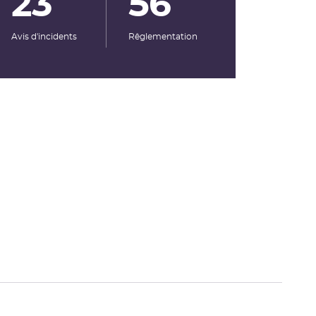
23
56
Avis d'incidents
Rêglementation