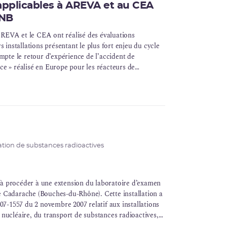
applicables à AREVA et au CEA
INB
REVA
et le CEA ont réalisé des évaluations
installations présentant le plus fort enjeu du
cycle
pte le retour d’expérience de l’accident de
ce » réalisé en Europe pour les réacteurs de
ires de base. La France est le seul pays à conduire
ppée par l’ASN est restée proportionnée aux enjeux
AREVA, les installations des sites de La Hague,
 certaines des installations présentant le plus fort
et de ces études. Ces ECS avaient notamment pour
 ces installations vis-à-vis des risques extrêmes tels
sation de substances radioactives
 à procéder à une extension du laboratoire d’examen
e Cadarache (Bouches-du-Rhône). Cette installation a
007-1557 du 2 novembre 2007 relatif aux installations
 nucléaire, du transport de substances radioactives,
 STar Évolutions Planchers.