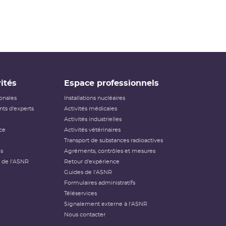
ités
Espace professionnels
ionales
Installations nucléaires
ts d'experts
Activités médicales
Activités industrielles
ce
Activités vétérinaires
Transport de substances radioactives
és
Agréments, contrôles et mesures
 de l'ASNR
Retour d'expérience
Guides de l'ASNR
Formulaires administratifs
Téléservices
Signalement externe à l'ASNR
Nous contacter