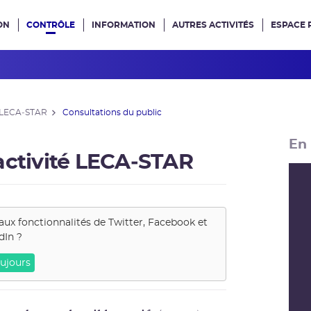
ON
CONTRÔLE
INFORMATION
AUTRES ACTIVITÉS
ESPACE 
e site
é LECA‑STAR
Consultations du public
En 
activité LECA‑STAR
aux fonctionnalités de
Twitter, Facebook et
dIn
?
ujours