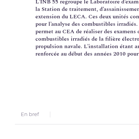
L’
INB
55 regroupe le Laboratoire d’exame
la Station de traitement, d’assainisseme
Corrosion sous contrainte
extension du LECA. Ces deux unités cons
Usine Creusot Forge
pour l’analyse des combustibles irradiés
permet au CEA de réaliser des examens de
Évaluations complémentaires de sûreté
combustibles irradiés de la filière électr
propulsion navale. L’installation étant a
renforcée au début des années 2010 pour
En bref