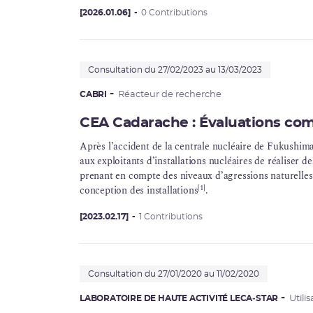
recherche et au développement pour le soutien et l’opt
de systèmes de nouvelle génération.
[2026.01.06]
0 Contributions
Consultation du 27/02/2023 au 13/03/2023
CABRI
Réacteur de recherche
CEA Cadarache : Évaluations co
Après l’accident de la
centrale nucléaire
de Fukushima 
aux exploitants d’installations nucléaires de réaliser 
prenant en compte des niveaux d’agressions naturelles 
[1]
conception des installations
.
[2023.02.17]
1 Contributions
Consultation du 27/01/2020 au 11/02/2020
LABORATOIRE DE HAUTE ACTIVITÉ LECA‑STAR
Utili