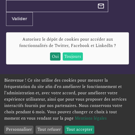
newsletter
Adresse
Valider
e-
mail
Autorisez le dépôt de cookies pour accéder aux
fonctionnalités de
Twitter, Facebook et LinkedIn
?
Oui
Toujours
Bienvenue ! Ce site utilise des cookies pour mesurer la
fréquentation du site afin d’en améliorer le fonctionnement et
ESPACE PERSONNEL
OFFRES D'EMPLOI
SIGNALEMENT
l’administration et, avec votre accord, pour améliorer votre
TÉLÉSERVICES
PLAN DU SITE
LEXIQUE
expérience utilisateur, ainsi que pour vous proposer des services
interactifs fournis par nos partenaires. Nous conservons votre
ACCESSIBILITÉ
POLITIQUE DE CONFIDENTIALITÉ
choix pendant 6 mois. Vous pouvez changer ce choix à tout
MENTIONS LÉGALES
CONTACT
moment en vous rendant sur la page
Mentions légales
Personnaliser
Tout refuser
Tout accepter