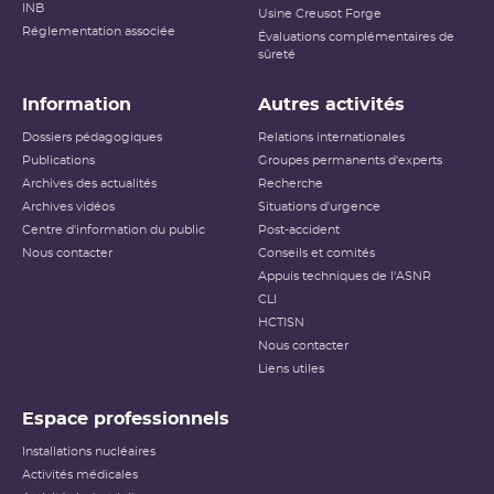
INB
Usine Creusot Forge
Réglementation associée
Évaluations complémentaires de
sûreté
Information
Autres activités
Dossiers pédagogiques
Relations internationales
Publications
Groupes permanents d'experts
Archives des actualités
Recherche
Archives vidéos
Situations d'urgence
Centre d'information du public
Post-accident
Nous contacter
Conseils et comités
Appuis techniques de l'ASNR
CLI
HCTISN
Nous contacter
Liens utiles
Espace professionnels
Installations nucléaires
Activités médicales