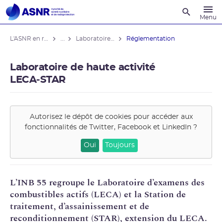
Recherche
Menu
L'ASNR en région
...
Laboratoire de haute activité LECA‑STAR
Réglementation
Laboratoire de haute activité
LECA‑STAR
Autorisez le dépôt de cookies pour accéder aux
fonctionnalités de
Twitter, Facebook et LinkedIn
?
Oui
Toujours
L’
INB
55 regroupe le Laboratoire d’examens des
combustibles actifs (
LECA
) et la Station de
traitement, d’assainissement et de
reconditionnement (
STAR
), extension du LECA.