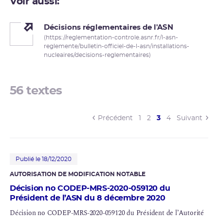
Voir aussi:
Décisions réglementaires de l'ASN
(https://reglementation-controle.asnr.fr/l-asn-
reglemente/bulletin-officiel-de-l-asn/installations-
nucleaires/decisions-reglementaires)
56 textes
(current)
Précédent
1
2
3
4
Suivant
Publié le 18/12/2020
AUTORISATION DE MODIFICATION NOTABLE
Décision no CODEP-MRS-2020-059120 du
Président de l’ASN du 8 décembre 2020
Décision no CODEP-MRS-2020-059120 du Président de l’Autorité