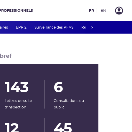
PROFESSIONNELS
FR
EN
next
aires
EPR 2
Surveillance des PFAS
Réacteur EPR de Flamanvill
bref
143
6
Lettres de suite
Consultations du
d'inspection
public
12
45