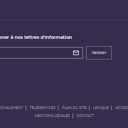
ner à nos lettres d'information
 de
etter
Valider
e
SIGNALEMENT
TÉLÉSERVICES
PLAN DU SITE
LEXIQUE
ACCESS
MENTIONS LÉGALES
CONTACT