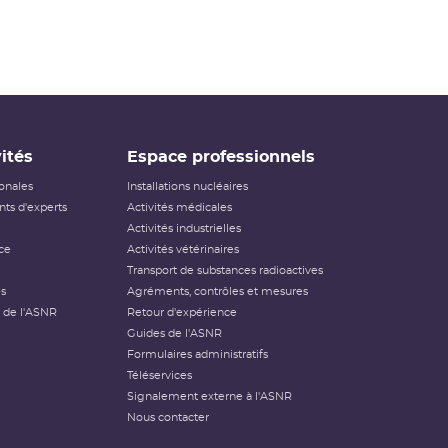
ités
Espace professionnels
ionales
Installations nucléaires
ts d'experts
Activités médicales
Activités industrielles
ce
Activités vétérinaires
Transport de substances radioactives
és
Agréments, contrôles et mesures
 de l'ASNR
Retour d'expérience
Guides de l'ASNR
Formulaires administratifs
Téléservices
Signalement externe à l'ASNR
Nous contacter