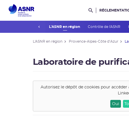
RÉGLEMENTATI
Rechercher dans l
prev
Actualités du contrôle
L'ASNR en région
Contrôle de l'ASNR
L'ASNR en région
Provence-Alpes-Côte d’Azur
La
Laboratoire de purifi
Autorisez le dépôt de cookies pour accéder 
Linke
Oui
To