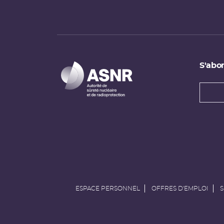
S'abon
Types
newsl
Adress
e-
mail
ESPACE PERSONNEL
OFFRES D'EMPLOI