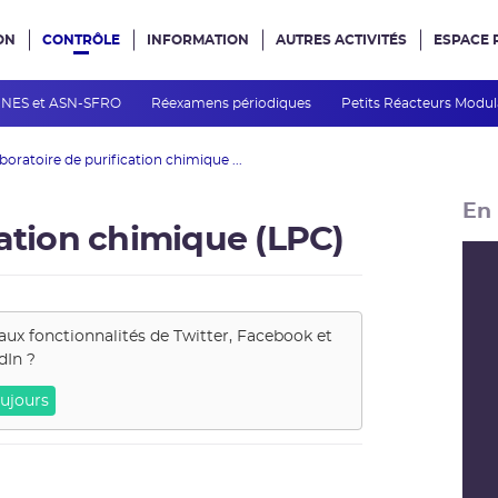
ON
CONTRÔLE
INFORMATION
AUTRES ACTIVITÉS
ESPACE 
e site
INES et ASN-SFRO
Réexamens périodiques
Petits Réacteurs Modul
boratoire de purification chimique ...
En 
cation chimique (LPC)
aux fonctionnalités de
Twitter, Facebook et
dIn
?
ujours