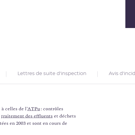
Lettres de suite d'inspection
Avis d'inci
à celles de l’
ATPu
: contrôles
,
traitement des effluents
et déchets
tées en 2003 et sont en cours de