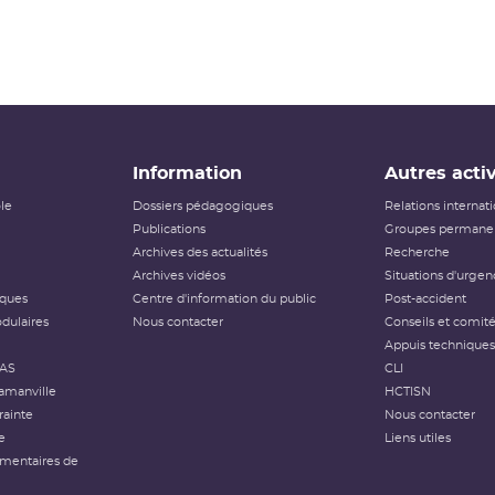
Information
Autres activ
ôle
Dossiers pédagogiques
Relations internat
Publications
Groupes permanen
Archives des actualités
Recherche
Archives vidéos
Situations d'urgen
iques
Centre d'information du public
Post-accident
dulaires
Nous contacter
Conseils et comit
Appuis techniques
FAS
CLI
amanville
HCTISN
rainte
Nous contacter
e
Liens utiles
émentaires de