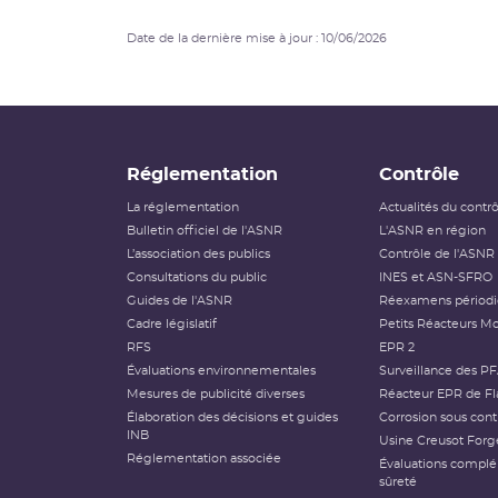
Date de la dernière mise à jour : 10/06/2026
Réglementation
Contrôle
La réglementation
Actualités du contr
Bulletin officiel de l'ASNR
L'ASNR en région
L’association des publics
Contrôle de l'ASNR
Consultations du public
INES et ASN-SFRO
Guides de l'ASNR
Réexamens périod
Cadre législatif
Petits Réacteurs Mo
RFS
EPR 2
Évaluations environnementales
Surveillance des P
Mesures de publicité diverses
Réacteur EPR de Fl
Élaboration des décisions et guides
Corrosion sous cont
INB
Usine Creusot Forg
Réglementation associée
Évaluations compl
sûreté