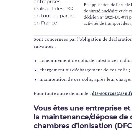
En application de l’article
de
sûreté nucléaire
et de r
décision n° 2025-DC-011 po
activités de transport des
m
2015 DC 0503 de l’Autorité de sûr
régime de déclaration pour 
Sont concernées par l’obligation de déclaration
suivantes :
acheminement de colis de substances radioa
chargement ou déchargement de ces colis ;
manutention de ces colis, après leur charg
Pour toute autre demande :
dts-sources@asn.f
Vous êtes une entreprise et
la maintenance/dépose de 
chambres d’ionisation (DFC