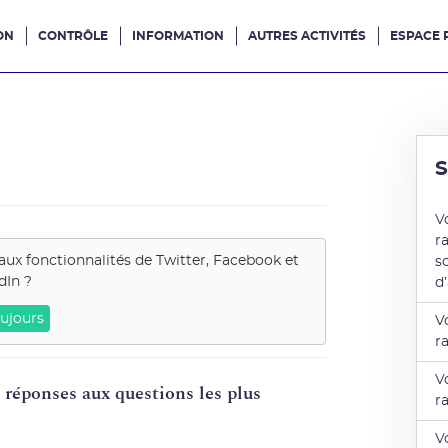
ON
CONTRÔLE
INFORMATION
AUTRES ACTIVITÉS
ESPACE 
e site
V
r
aux fonctionnalités de
Twitter, Facebook et
s
dIn
?
d
ujours
V
r
V
s réponses aux questions les plus
r
V