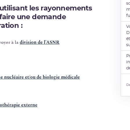
s
utilisant les rayonnements
m
f
z faire une demande
ation :
V
D
é
voyer à la
division de l’ASNR
s
P
i
d
e nucléaire et/ou de biologie médicale
Da
othérapie externe