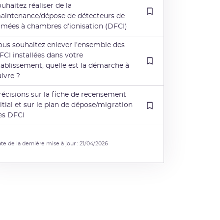
ouhaitez réaliser de la
aintenance/dépose de détecteurs de
umées à chambres d’ionisation (DFCI)
ous souhaitez enlever l’ensemble des
FCI installées dans votre
tablissement, quelle est la démarche à
uivre ?
récisions sur la fiche de recensement
nitial et sur le plan de dépose/migration
es DFCI
te de la dernière mise à jour : 21/04/2026