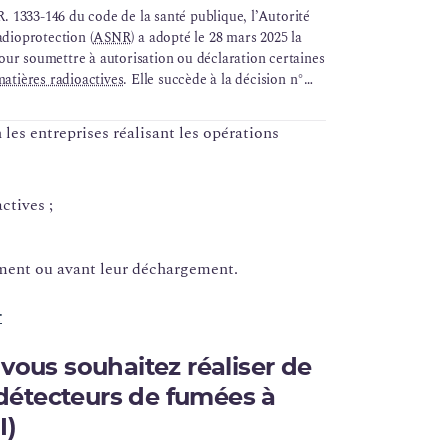
 R. 1333-146 du code de la santé publique, l’Autorité
adioprotection (
ASNR
) a adopté le 28 mars 2025 la
ur soumettre à autorisation ou déclaration certaines
atières radioactives
. Elle succède à la décision n°
eté nucléaire du 12 mars 2015 qui instaurait un
certaines de ces activités.
 les entreprises réalisant les opérations
ctives ;
ement ou avant leur déchargement.
r
 vous souhaitez réaliser de
détecteurs de fumées à
I)