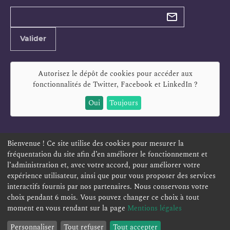
Types de
newsletter
Adresse
Valider
e-
mail
Autorisez le dépôt de cookies pour accéder aux
fonctionnalités de
Twitter, Facebook et LinkedIn
?
Oui
Toujours
Bienvenue ! Ce site utilise des cookies pour mesurer la
fréquentation du site afin d’en améliorer le fonctionnement et
ESPACE PERSONNEL
OFFRES D'EMPLOI
SIGNALEMENT
l’administration et, avec votre accord, pour améliorer votre
TÉLÉSERVICES
PLAN DU SITE
LEXIQUE
expérience utilisateur, ainsi que pour vous proposer des services
interactifs fournis par nos partenaires. Nous conservons votre
ACCESSIBILITÉ
POLITIQUE DE CONFIDENTIALITÉ
choix pendant 6 mois. Vous pouvez changer ce choix à tout
MENTIONS LÉGALES
CONTACT
moment en vous rendant sur la page
Mentions légales
Personnaliser
Tout refuser
Tout accepter
Sommaire