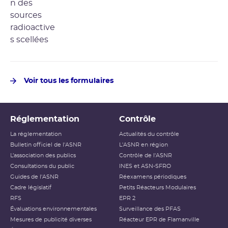
Voir tous les formulaires
Réglementation
Contrôle
La réglementation
Actualités du contrôle
Bulletin officiel de l'ASNR
L'ASNR en région
L’association des publics
Contrôle de l'ASNR
Consultations du public
INES et ASN-SFRO
Guides de l'ASNR
Réexamens périodiques
Cadre législatif
Petits Réacteurs Modulaires
RFS
EPR 2
Évaluations environnementales
Surveillance des PFAS
Mesures de publicité diverses
Réacteur EPR de Flamanville