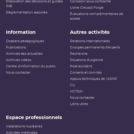
Élaboration des décisions et guides
Corrosion sous contrainte
INB
Usine Creusot Forge
Réglementation associée
Évaluations complémentaires de
sûreté
Information
Autres activités
Dossiers pédagogiques
Relations internationales
Publications
Groupes permanents d'experts
Archives des actualités
Recherche
Archives vidéos
Situations d'urgence
Centre d'information du public
Post-accident
Nous contacter
Conseils et comités
Appuis techniques de l'ASNR
CLI
HCTISN
Nous contacter
Liens utiles
Espace professionnels
Installations nucléaires
Activités médicales