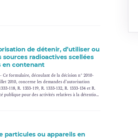
sation de détenir, d’utiliser ou
 sources radioactives scellées
s en contenant
Ce formulaire, découlant de la décision n° 2010-
llet 2010, concerne les demandes d’autorisation
1333-118, R. 1333-119, R. 1333-132, R. 1333-134 et R.
é publique pour des activités relatives à la détention
s radioactives scellées, ou d’appareils en contenant, à
plications médicales ou la radiographie/radioscopie
t l’objet de formulaires spécifiques.
 particules ou appareils en