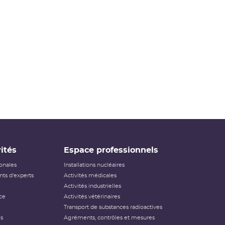
ités
Espace professionnels
ionales
Installations nucléaires
ts d'experts
Activités médicales
Activités industrielles
ce
Activités vétérinaires
Transport de substances radioactives
és
Agréments, contrôles et mesures