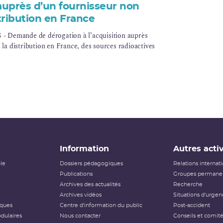
, auprès d’un fournisseur non
stribution en France
Demande de dérogation à l’acquisition auprès
 la distribution en France, des sources radioactives
Information
Autres activ
ôle
Dossiers pédagogiques
Relations internat
Publications
Groupes permanen
Archives des actualités
Recherche
Archives vidéos
Situations d'urgen
iques
Centre d'information du public
Post-accident
dulaires
Nous contacter
Conseils et comit