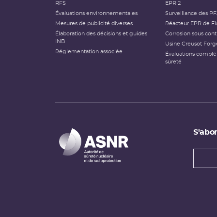
RFS
EPR 2
Évaluations environnementales
Surveillance des P
Mesures de publicité diverses
Réacteur EPR de Fl
Élaboration des décisions et guides
Corrosion sous cont
INB
Usine Creusot Forg
Réglementation associée
Évaluations compl
sûreté
S'abon
Types
newsl
Adress
e-
mail