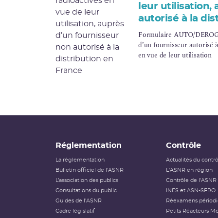
leur utilisation
autorisé à la di
Formulaire AUTO/DEROG - 
d’un fournisseur autorisé à
en vue de leur utilisation
Réglementation
Contrôle
La réglementation
Actualités du contr
Bulletin officiel de l'ASNR
L'ASNR en région
L’association des publics
Contrôle de l'ASNR
Consultations du public
INES et ASN-SFRO
Guides de l'ASNR
Réexamens périod
Cadre législatif
Petits Réacteurs Mo