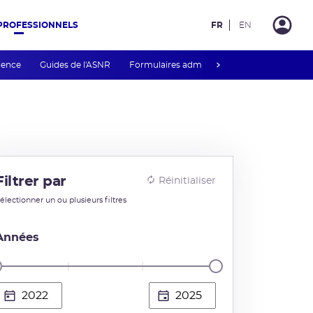
PROFESSIONNELS
FR
EN
next
rience
Guides de l'ASNR
Formulaires administratifs
Téléservices
Filtrer par
Réinitialiser
électionner un ou plusieurs filtres
Années