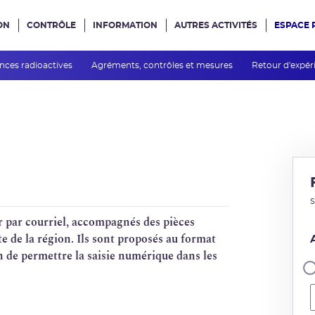
ON
CONTRÔLE
INFORMATION
AUTRES ACTIVITÉS
ESPACE 
e site
nces radioactives
Agréments, contrôles et mesures
Retour d'expé
S
r par courriel, accompagnés des pièces
te de la région. Ils sont proposés au format
in de permettre la saisie numérique dans les