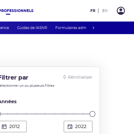
PROFESSIONNELS
FR
EN
next
rience
Guides de l'ASNR
Formulaires administratifs
Téléservices
Filtrer par
Réinitialiser
électionner un ou plusieurs filtres
Années