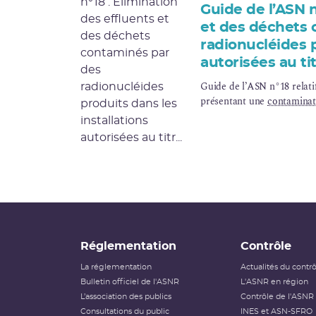
Guide de l’ASN n
et des déchets 
radionucléides p
autorisées au titr
Guide de l’ASN n°18 relatif
présentant une
contaminat
Réglementation
Contrôle
La réglementation
Actualités du contr
Bulletin officiel de l'ASNR
L'ASNR en région
L’association des publics
Contrôle de l'ASNR
Consultations du public
INES et ASN-SFRO