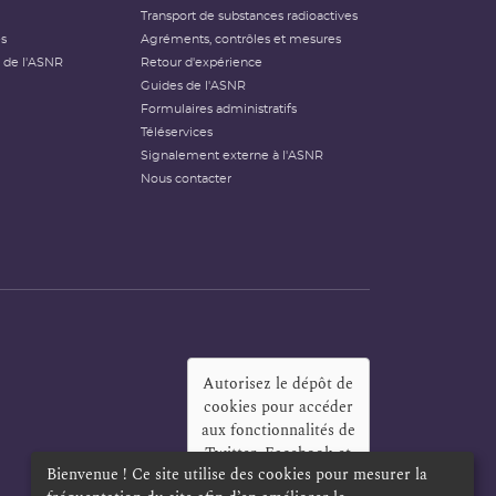
Transport de substances radioactives
és
Agréments, contrôles et mesures
 de l'ASNR
Retour d'expérience
Guides de l'ASNR
Formulaires administratifs
Téléservices
Signalement externe à l'ASNR
Nous contacter
Autorisez le dépôt de
cookies pour accéder
aux fonctionnalités de
Twitter, Facebook et
Bienvenue ! Ce site utilise des cookies pour mesurer la
LinkedIn
?