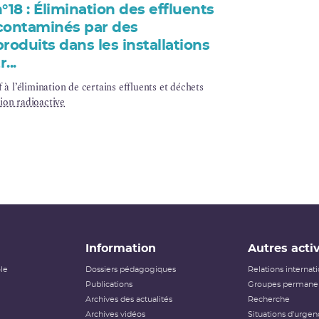
°18 : Élimination des effluents
contaminés par des
roduits dans les installations
...
 à l’élimination de certains effluents et déchets
ion radioactive
Information
Autres activ
ôle
Dossiers pédagogiques
Relations internat
Publications
Groupes permanen
Archives des actualités
Recherche
Archives vidéos
Situations d'urgen