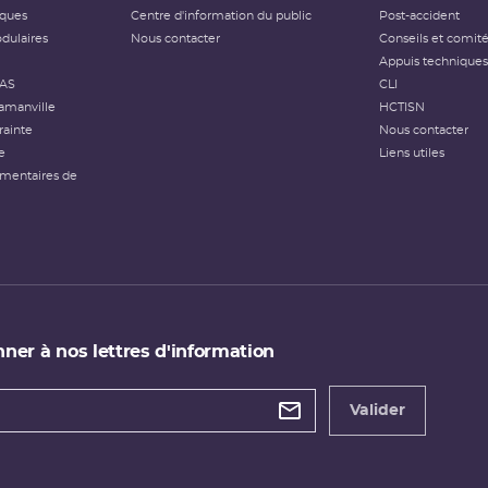
iques
Centre d'information du public
Post-accident
dulaires
Nous contacter
Conseils et comit
Appuis techniques
FAS
CLI
amanville
HCTISN
rainte
Nous contacter
e
Liens utiles
émentaires de
ner à nos lettres d'information
 de
etter
Valider
e