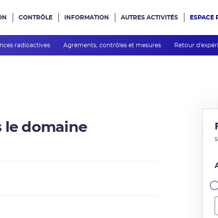
ON
CONTRÔLE
INFORMATION
AUTRES ACTIVITÉS
ESPACE 
e site
nces radioactives
Agréments, contrôles et mesures
Retour d'expé
s le domaine
S