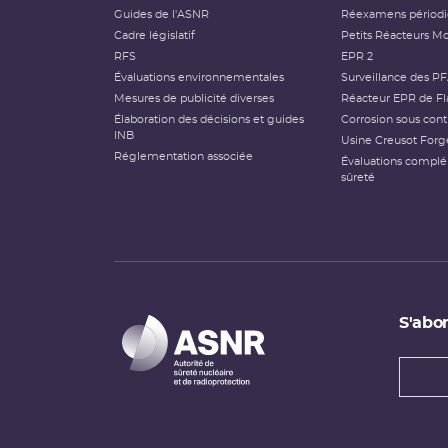
Guides de l'ASNR
Réexamens périod
Cadre législatif
Petits Réacteurs Mo
RFS
EPR 2
Évaluations environnementales
Surveillance des P
Mesures de publicité diverses
Réacteur EPR de Fl
Élaboration des décisions et guides
Corrosion sous cont
INB
Usine Creusot Forg
Réglementation associée
Évaluations compl
sûreté
S'abon
Types
newsl
Adress
e-