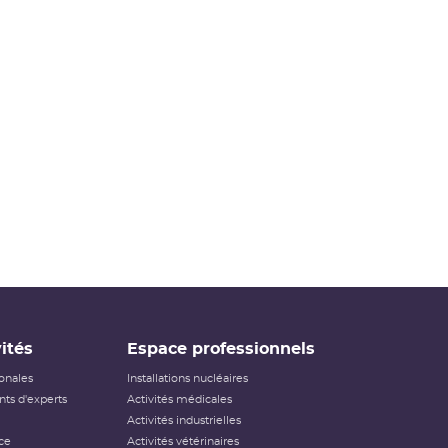
ités
Espace professionnels
ionales
Installations nucléaires
ts d'experts
Activités médicales
Activités industrielles
ce
Activités vétérinaires