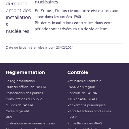
nucléaires
En France, l'industrie nucléaire civile a pris son
essor dans les années 1960.
Plusieurs installations construites dans cette
période sont arrivées en fin de vie et leur
exploitation à des fins de production ou de
recherche a cessé. Elles doivent faire l'objet d'une
série d'opérations d'assainissement et de
Date de la dernière mise à jour : 20/02/2024
démontage que l'on regroupe sous le vocable de
"démantèlement".
Réglementation
Contrôle
La réglementation
Actualités du contrôle
Bulletin officiel de l'ASNR
L'ASNR en région
L’association des publics
Contrôle de l'ASNR
Consultations du public
INES et ASN-SFRO
Guides de l'ASNR
Réexamens périodiques
Cadre législatif
Petits Réacteurs Modulaires
RFS
EPR 2
Évaluations environnementales
Surveillance des PFAS