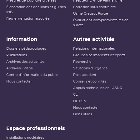
Mesures de publicité diverses
Réacteur EPR de Flamanville
Élaboration des décisions et guides
Corrosion sous contrainte
INB
Usine Creusot Forge
Réglementation associée
Évaluations complémentaires de
sûreté
Information
Autres activités
Dossiers pédagogiques
Relations internationales
Publications
Groupes permanents d'experts
Archives des actualités
Recherche
Archives vidéos
Situations d'urgence
Centre d'information du public
Post-accident
Nous contacter
Conseils et comités
Appuis techniques de l'ASNR
CLI
HCTISN
Nous contacter
Liens utiles
Espace professionnels
Installations nucléaires