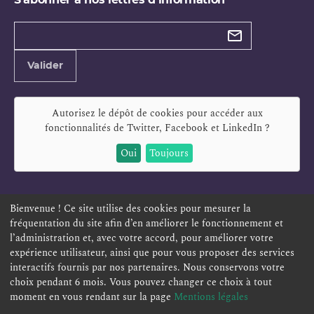
Types de
newsletter
Adresse
Valider
e-
mail
Autorisez le dépôt de cookies pour accéder aux
fonctionnalités de
Twitter, Facebook et LinkedIn
?
Oui
Toujours
Bienvenue ! Ce site utilise des cookies pour mesurer la
fréquentation du site afin d’en améliorer le fonctionnement et
ESPACE PERSONNEL
OFFRES D'EMPLOI
SIGNALEMENT
l’administration et, avec votre accord, pour améliorer votre
TÉLÉSERVICES
PLAN DU SITE
LEXIQUE
expérience utilisateur, ainsi que pour vous proposer des services
interactifs fournis par nos partenaires. Nous conservons votre
ACCESSIBILITÉ
POLITIQUE DE CONFIDENTIALITÉ
choix pendant 6 mois. Vous pouvez changer ce choix à tout
MENTIONS LÉGALES
CONTACT
moment en vous rendant sur la page
Mentions légales