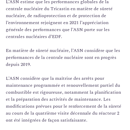
L’ASN estime que les performances globales de la
900 Mwe chacun.
centrale nucléaire du Tricastin en matière de sûreté
Les réacteurs n°1 et 2 constituent l'
installation
nucléaire, de radioprotection et de protection de
nucléaire de base
(INB) n° 87, les réacteurs n°3 et
l’environnement rejoignent en 2021 l’appréciation
4 constituent l'installation nucléaire de base (INB)
n° 88.
générale des performances que l’ASN porte sur les
centrales nucléaires d’EDF.
En matière de sûreté nucléaire, l’ASN considère que les
performances de la centrale nucléaire sont en progrès
depuis 2019.
L’ASN considère que la maîtrise des arrêts pour
maintenance programmée et renouvellement partiel du
combustible est rigoureuse, notamment la planification
et la préparation des activités de maintenance. Les
modifications prévues pour le renforcement de la sûreté
au cours de la quatrième visite décennale du réacteur 2
ont été intégrées de façon satisfaisante.