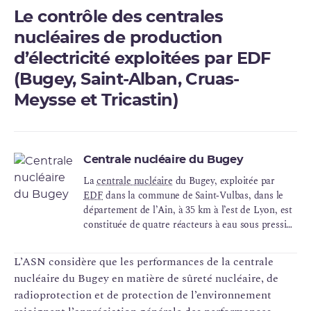
Le contrôle des centrales
nucléaires de production
d’électricité exploitées par EDF
(Bugey, Saint-Alban, Cruas-
Meysse et Tricastin)
Centrale nucléaire du Bugey
La
centrale nucléaire
du Bugey, exploitée par
EDF
dans la commune de Saint‑Vulbas, dans le
département de l’Ain, à 35 km à l’est de Lyon, est
constituée de quatre réacteurs à eau sous pression
d’une puissance de 900 MWe chacun, mis en
service en 1978 et 1979. Les réacteurs 2 et
L’ASN considère que les performances de la centrale
3 constituent l’INB 78, les réacteurs 4 et
nucléaire du Bugey en matière de sûreté nucléaire, de
5 constituent l’INB 89.
radioprotection et de protection de l’environnement