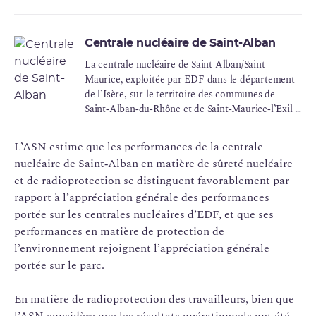
Centrale nucléaire de Saint-Alban
La centrale nucléaire de Saint Alban/Saint
Maurice, exploitée par EDF dans le département
de l’Isère, sur le territoire des communes de
Saint‑Alban‑du‑Rhône et de Saint‑Maurice‑l’Exil à
40 km au sud de Lyon, est constituée de
deux réacteurs à eau sous pression d’une
L’ASN estime que les performances de la centrale
puissance de 1 300 MWe chacun, mis en service
nucléaire de Saint‑Alban en matière de sûreté nucléaire
en 1986 et 1987. Le réacteur 1 constitue l’INB 119,
et de radioprotection se distinguent favorablement par
le réacteur 2 l’INB 120
rapport à l’appréciation générale des performances
portée sur les centrales nucléaires d’EDF, et que ses
performances en matière de protection de
l’environnement rejoignent l’appréciation générale
portée sur le parc.
En matière de radioprotection des travailleurs, bien que
l’ASN considère que les résultats opérationnels ont été