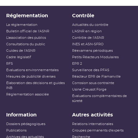
Réglementation
Contrôle
La réglementation
Actualités du contrôle
Bulletin officiel de l'ASNR
L'ASNR en région
L’association des publics
Contrôle de l'ASNR
Consultations du public
INES et ASN-SFRO
Guides de l'ASNR
Réexamens périodiques
Cadre législatif
Petits Réacteurs Modulaires
RFS
EPR 2
Évaluations environnementales
Surveillance des PFAS
Mesures de publicité diverses
Réacteur EPR de Flamanville
Élaboration des décisions et guides
Corrosion sous contrainte
INB
Usine Creusot Forge
Réglementation associée
Évaluations complémentaires de
sûreté
Information
Autres activités
Dossiers pédagogiques
Relations internationales
Publications
Groupes permanents d'experts
Archives des actualités
Recherche