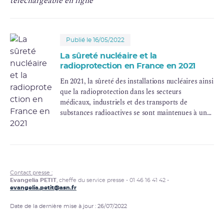
téléchargeable en ligne
Publié le 16/05/2022
La sûreté nucléaire et la
radioprotection en France en 2021
En 2021, la sûreté des installations nucléaires ainsi
que la radioprotection dans les secteurs
médicaux, industriels et des transports de
substances radioactives se sont maintenues à un
niveau satisfaisant, en grande continuité par
rapport au niveau constaté en 2020.
Ce qui ressort plus particulièrement de l’année
2021, et notamment de sa seconde partie, ce sont
les fragilités industrielles qui touchent l’ensemble
Contact presse :
des installations nucléaires et le débat qui s’est
Evangelia PETIT
, cheffe du service presse - 01 46 16 41 42 -
installé sur les choix de politique énergétique et la
evangelia.petit@asn.fr
place du nucléaire dans ces choix.
Date de la dernière mise à jour : 26/07/2022