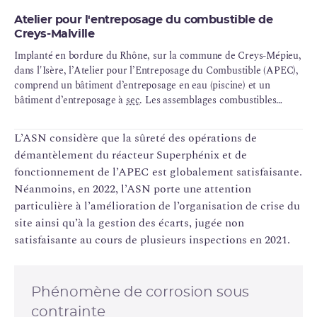
l’entreposage des combustibles (
Apec
– INB 1 41). L’Apec est
principalement constitué d’une piscine abritant le combustible
Atelier pour l'entreposage du combustible de
Creys-Malville
déchargé de la cuve et de l’entreposage des colis de béton sodé
issus de la neutralisation du sodium de Superphénix.
Implanté en bordure du Rhône, sur la commune de Creys-Mépieu,
dans l'Isère, l’Atelier pour l’Entreposage du Combustible (APEC),
comprend un bâtiment d’entreposage en eau (piscine) et un
bâtiment d’entreposage à
sec
. Les assemblages combustibles
usagés déchargés du coeur du réacteur de l’INB 91 sont
entreposés en piscine, de même que les assemblages combustibles
L’ASN considère que la sûreté des opérations de
neufs. L'atelier constitue l'installation nucléaire de base (INB) n°
démantèlement du réacteur Superphénix et de
141.
fonctionnement de l’APEC est globalement satisfaisante.
L’Apec est principalement constitué d’une piscine abritant le
Néanmoins, en 2022, l’ASN porte une attention
combustible déchargé de la cuve et de l’entreposage des colis de
béton sodé issus de la neutralisation du sodium de Superphénix.
particulière à l’amélioration de l’organisation de crise du
site ainsi qu’à la gestion des écarts, jugée non
satisfaisante au cours de plusieurs inspections en 2021.
Phénomène de corrosion sous
contrainte