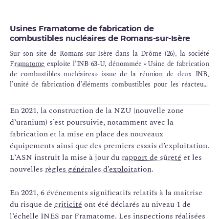
Usines Framatome de fabrication de
combustibles nucléaires de Romans-sur-Isère
Sur son site de Romans‑sur‑Isère dans la Drôme (26), la société
Framatome
exploite l’INB 63-U, dénommée « Usine de fabrication
de combustibles nucléaires » issue de la réunion de deux INB,
l’unité de fabrication d’éléments combustibles pour les réacteurs
de recherche (ex‑INB 63) et l’unité de fabrication de combustibles
nucléaires destinés aux
REP
(ex‑INB 98).
En 2021, la construction de la NZU (nouvelle zone
d’uranium) s’est poursuivie, notamment avec la
fabrication et la mise en place des nouveaux
équipements ainsi que des premiers essais d’exploitation.
L’ASN instruit la mise à jour du
rapport de sûreté
et les
nouvelles
règles générales d’exploitation
.
En 2021, 6 événements significatifs relatifs à la maîtrise
du risque de
criticité
ont été déclarés au niveau 1 de
l’échelle INES par Framatome. Les inspections réalisées