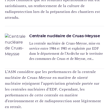
satisfaisants, un renforcement de la culture de
radioprotection lors de la préparation des chantiers est
attendu.
Centrale nucléaire de Cruas-Meysse
La centrale nucléaire de Cruas‑Meysse, mise en
service entre 1984 et 1985 et exploitée par EDF
dans le département de l’Ardèche sur le territoire
des communes de Cruas et de Meysse, est
constituée de quatre réacteurs à eau sous pression
d’une puissance de 900 MWe chacun. Les
L’ASN considère que les performances de la centrale
réacteurs 1 et 2 constituent l’INB 111, les
nucléaire de Cruas-Meysse en matière de sûreté
réacteurs 3 et 4 constituent l’INB 112.
nucléaire rejoignent l’appréciation générale portée sur
les centrales nucléaires d’EDF. Cependant, les
performances de cette centrale en matière
d’environnement et de radioprotection sont légèrement
en retrait.