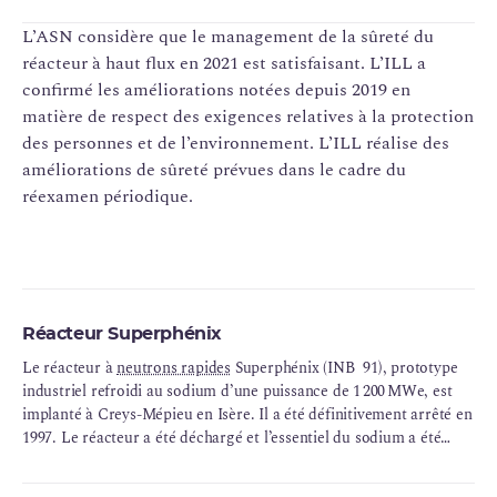
recherche fondamentale, notamment dans les domaines de la
physique du solide, de la physique neutronique et de la biologie
L’ASN considère que le management de la sûreté du
moléculaire.
réacteur à haut flux en 2021 est satisfaisant. L’ILL a
confirmé les améliorations notées depuis 2019 en
matière de respect des exigences relatives à la protection
des personnes et de l’environnement. L’ILL réalise des
améliorations de sûreté prévues dans le cadre du
réexamen périodique.
Réacteur Superphénix
Le réacteur à
neutrons rapides
Superphénix (INB 91), prototype
industriel refroidi au sodium d’une puissance de 1 200 MWe, est
implanté à Creys-Mépieu en Isère. Il a été définitivement arrêté en
1997. Le réacteur a été déchargé et l’essentiel du sodium a été
neutralisé et conditionné sous forme de blocs de béton.
Superphénix est associé à une autre INB, l’atelier pour