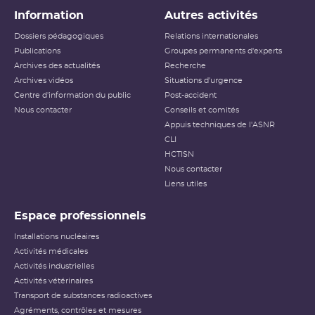
Information
Autres activités
Dossiers pédagogiques
Relations internationales
Publications
Groupes permanents d'experts
Archives des actualités
Recherche
Archives vidéos
Situations d'urgence
Centre d'information du public
Post-accident
Nous contacter
Conseils et comités
Appuis techniques de l'ASNR
CLI
HCTISN
Nous contacter
Liens utiles
Espace professionnels
Installations nucléaires
Activités médicales
Activités industrielles
Activités vétérinaires
Transport de substances radioactives
Agréments, contrôles et mesures