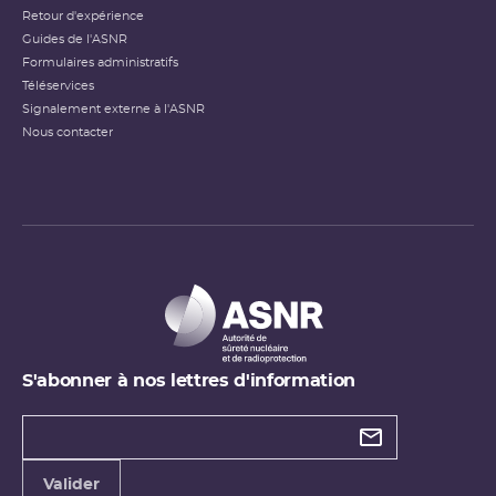
Retour d'expérience
Guides de l'ASNR
Formulaires administratifs
Téléservices
Signalement externe à l'ASNR
Nous contacter
S'abonner à nos lettres d'information
Types de
newsletter
Adresse
Valider
e-