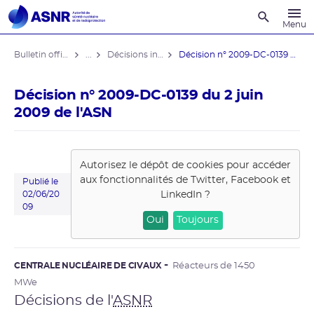
Recherche
Menu
Bulletin officiel de l'ASNR
...
Décisions individuelles
Décision n° 2009-DC-0139 du 2 juin ...
Décision n° 2009-DC-0139 du 2 juin
2009 de l'ASN
Autorisez le dépôt de cookies pour accéder
aux fonctionnalités de
Twitter, Facebook et
Publié le
LinkedIn
?
02/06/20
09
Oui
Toujours
CENTRALE NUCLÉAIRE DE CIVAUX
Réacteurs de 1450
MWe
Décisions de l'
ASNR