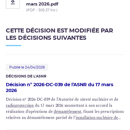
mars 2026.pdf
(PDF - 305.37 Ko )
CETTE DÉCISION EST MODIFIÉE PAR
LES DÉCISIONS SUIVANTES
Publié le 24/04/2026
DÉCISIONS DE L'ASNR
Décision nº 2026-DC-039 de l’ASNR du 17 mars
2026
Décision nº 2026-DC-039 de l’Autorité de sûreté nucléaire et de
radioprotection
du 17 mars 2026 soumettant à son accord la
réalisation d’opérations de
démantèlement
, fixant les prescriptions
relatives au démantèlement partiel de l’
installation nucléaire de
base
n° 33, dénommée « usine de traitement des combustibles
irradiés UP2-400 », et modifiant la décision n° 2014-DC-0472 du 9