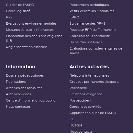
Guides de l'ASNR
Réexamens périodiques
Cadre législatif
Petits Réacteurs Modulaires
RFS
EPR 2
Évaluations environnementales
Surveillance des PFAS
Mesures de publicité diverses
Réacteur EPR de Flamanville
Élaboration des décisions et guides
Corrosion sous contrainte
INB
Usine Creusot Forge
Réglementation associée
Évaluations complémentaires de
sûreté
Information
Autres activités
Dossiers pédagogiques
Relations internationales
Publications
Groupes permanents d'experts
Archives des actualités
Recherche
Archives vidéos
Situations d'urgence
Centre d'information du public
Post-accident
Nous contacter
Conseils et comités
Appuis techniques de l'ASNR
CLI
HCTISN
Nous contacter