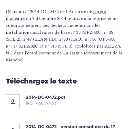
Décision n°2014-DC-0472 de l'Autorité de
sûreté
nucléaire
du 9 décembre 2014 relative à la reprise et au
conditionnement
des déchets anciens dans les
installations nucléaires de base n°33 (
UP2-400
), n°38
(
STE
2), n°47 (ELAN IIB), n°80 (
HAO
), n°116 (
UP3-A
),
n°117 (
UP2-800
) et n°118 (STE 3), exploitées par
AREVA
NC dans l’établissement de La Hague (département de la
Manche)
Téléchargez le texte
2014-DC-0472.pdf
(PDF - 158.57 Ko )
2014-DC-0472 - version consolidée du 17