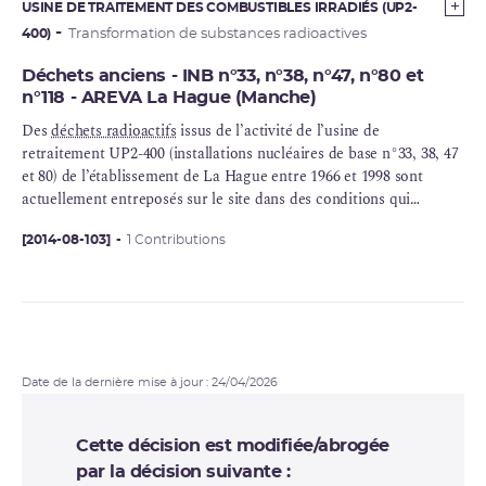
USINE DE TRAITEMENT DES COMBUSTIBLES IRRADIÉS (UP2-
400)
Transformation de substances radioactives
Déchets anciens - INB n°33, n°38, n°47, n°80 et
n°118 - AREVA La Hague (Manche)
Des
déchets radioactifs
issus de l’activité de l’usine de
retraitement UP2-400 (installations nucléaires de base n°33, 38, 47
et 80) de l’établissement de La Hague entre 1966 et 1998 sont
actuellement entreposés sur le site dans des conditions qui
nécessitent leur reprise et leur reconditionnement. L’ASN va
encadrer l’ensemble de ces opérations en édictant des
[2014-08-103]
1 Contributions
prescriptions au titre de l’article 18 du décret n°2007-1557 du 2
novembre 2007 modifié relatif aux installations nucléaires de base
et au contrôle, en matière de sûreté nucléaire, du transport de
substances radioactives.
Date de la dernière mise à jour : 24/04/2026
Cette décision est modifiée/abrogée
par la décision suivante :