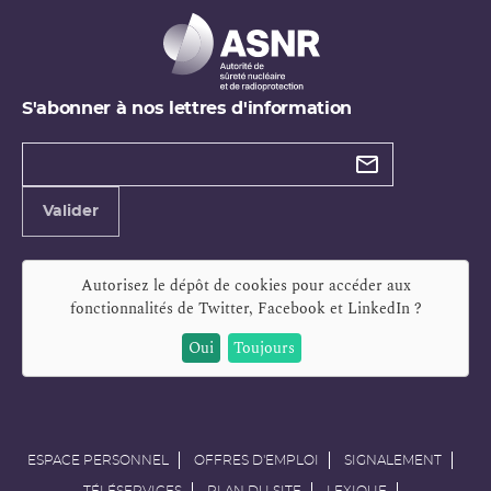
S'abonner à nos lettres d'information
Types de
newsletter
Adresse
Valider
e-
mail
Autorisez le dépôt de cookies pour accéder aux
fonctionnalités de
Twitter, Facebook et LinkedIn
?
Oui
Toujours
ESPACE PERSONNEL
OFFRES D'EMPLOI
SIGNALEMENT