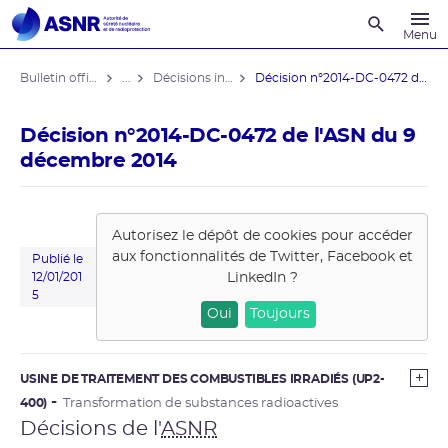
Recherche
Menu
Bulletin officiel de l'ASNR
...
Décisions individuelles
Décision n°2014-DC-0472 de l'ASN du 9 ...
Décision n°2014-DC-0472 de l'ASN du 9
décembre 2014
Autorisez le dépôt de cookies pour accéder
aux fonctionnalités de
Twitter, Facebook et
Publié le
LinkedIn
?
12/01/201
5
Oui
Toujours
USINE DE TRAITEMENT DES COMBUSTIBLES IRRADIÉS (UP2-
400)
Transformation de substances radioactives
Décisions de l'
ASNR