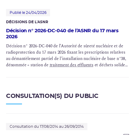
décembre 2014 de l’Autorité de sûreté nucléaire
Publié le 24/04/2026
DÉCISIONS DE L'ASNR
Décision n° 2026-DC-040 de l’ASNR du 17 mars
2026
Décision n° 2026-DC-040 de l’Autorité de sûreté nucléaire et de
radioprotection du 17 mars 2026 fixant les prescriptions relatives
au démantèlement partiel de l’installation nucléaire de base n°38,
dénommée « station de
traitement des effluents
et déchets solides
(STE2) et atelier de traitement des combustibles nucléaires oxyde
(
AT1
) », et modifiant les décisions n°2008-DC-0111 du 2 septembre
2008, n°2010-DC-0190 du 29 juin 2010 et n°2014-DC-0472 du 9
décembre 2014 de l’Autorité de sûreté nucléaire
CONSULTATION(S) DU PUBLIC
Consultation du 17/08/2014 au 26/09/2014