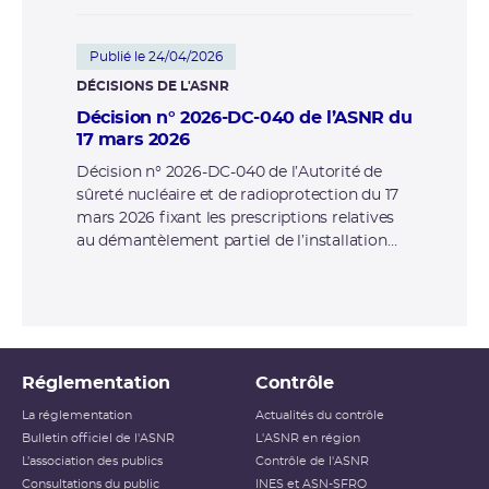
Publié le 24/04/2026
DÉCISIONS DE L'ASNR
Décision n° 2026-DC-040 de l’ASNR du
17 mars 2026
Décision n° 2026-DC-040 de l’Autorité de
sûreté nucléaire et de radioprotection du 17
mars 2026 fixant les prescriptions relatives
au démantèlement partiel de l’installation
nucléaire de base n°38, dénommée « station
de traitement des effluents et déchets
solides (STE2) et atelier de traitement des
combustibles nucléaires oxyde (AT1) », et
modifiant les décisions n°2008-DC-0111 du 2
septembre 2008, n°2010-DC-0190 du 29 juin
Réglementation
Contrôle
2010 et n°2014-DC-0472 du 9 décembre 2014
La réglementation
Actualités du contrôle
de l’Autorité de sûreté nucléaire
Bulletin officiel de l'ASNR
L'ASNR en région
L’association des publics
Contrôle de l'ASNR
Consultations du public
INES et ASN-SFRO