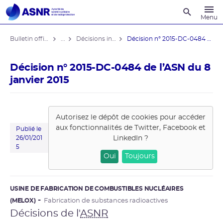
Recherche
Menu
Bulletin officiel de l'ASNR
...
Décisions individuelles
Décision n° 2015-DC-0484 de l’ASN ...
Décision n° 2015-DC-0484 de l’ASN du 8
janvier 2015
Autorisez le dépôt de cookies pour accéder
aux fonctionnalités de
Twitter, Facebook et
Publié le
LinkedIn
?
26/01/201
5
Oui
Toujours
USINE DE FABRICATION DE COMBUSTIBLES NUCLÉAIRES
(MELOX)
Fabrication de substances radioactives
Décisions de l'
ASNR