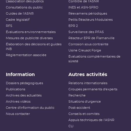
L’association des publics
Contrôle de l'ASNR
Consultations du public
INES et ASN-SFRO
Guides de l'ASNR
Réexamens périodiques
Cadre législatif
Petits Réacteurs Modulaires
RFS
EPR 2
Évaluations environnementales
Surveillance des PFAS
Mesures de publicité diverses
Réacteur EPR de Flamanville
Élaboration des décisions et guides
Corrosion sous contrainte
INB
Usine Creusot Forge
Réglementation associée
Évaluations complémentaires de
sûreté
Information
Autres activités
Dossiers pédagogiques
Relations internationales
Publications
Groupes permanents d'experts
Archives des actualités
Recherche
Archives vidéos
Situations d'urgence
Centre d'information du public
Post-accident
Nous contacter
Conseils et comités
Appuis techniques de l'ASNR
CLI