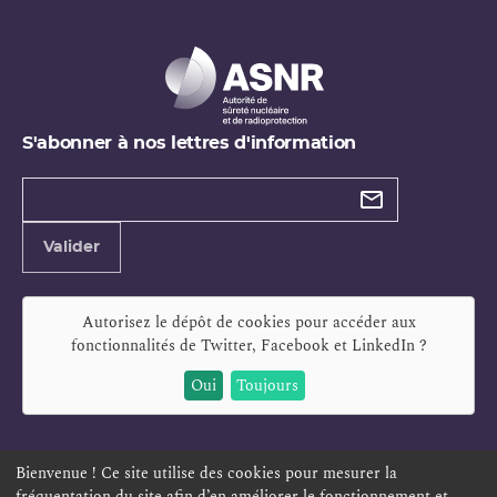
S'abonner à nos lettres d'information
Types de
newsletter
Adresse
Valider
e-
mail
Autorisez le dépôt de cookies pour accéder aux
fonctionnalités de
Twitter, Facebook et LinkedIn
?
Oui
Toujours
Bienvenue ! Ce site utilise des cookies pour mesurer la
fréquentation du site afin d’en améliorer le fonctionnement et