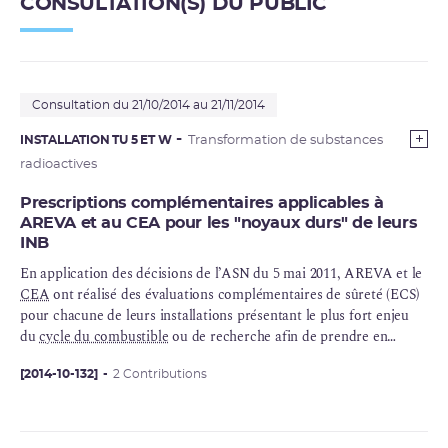
CONSULTATION(S) DU PUBLIC
Consultation du 21/10/2014 au 21/11/2014
INSTALLATION TU 5 ET W
Transformation de substances
radioactives
Prescriptions complémentaires applicables à
AREVA et au CEA pour les "noyaux durs" de leurs
INB
En application des décisions de l’ASN du 5 mai 2011, AREVA et le
CEA
ont réalisé des évaluations complémentaires de sûreté (ECS)
pour chacune de leurs installations présentant le plus fort enjeu
du
cycle du combustible
ou de recherche afin de prendre en
compte le retour d’expérience de l’accident de Fukushima. Ainsi,
l’approche de type « test de résistance » réalisé en Europe pour les
[2014-10-132]
2 Contributions
réacteurs de puissance a été étendu à toutes les installations
nucléaires de base. La France est le seul pays à conduire cette
démarche à une telle échelle. L’approche développée par l’ASN est