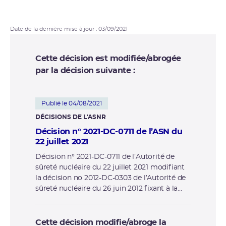
restée proportionnée aux enjeux de sûreté nucléaire de chacune
des installations. Pour AREVA, les installations des sites de La
Hague, Romans-sur-Isère, Tricastin et Marcoule et pour le CEA,
Date de la dernière mise à jour : 03/09/2021
certaines des installations présentant le plus fort enjeu de
Marcoule, Cadarache et Saclay ont fait l’objet de ces études. Ces
Cette décision est modifiée/abrogée
ECS avaient notamment pour objectif de déterminer les marges de
sûreté dont dispose ces installations vis-à-vis des risques extrêmes
par la décision suivante :
tels que le séisme et l’inondation.
Publié le 04/08/2021
DÉCISIONS DE L'ASNR
Décision n° 2021-DC-0711 de l’ASN du
22 juillet 2021
Décision n° 2021-DC-0711 de l’Autorité de
sûreté nucléaire du 22 juillet 2021 modifiant
la décision no 2012-DC-0303 de l’Autorité de
sûreté nucléaire du 26 juin 2012 fixant à la
société MELOX SA des prescriptions
complémentaires applicables à l’installation
nucléaire de base n° 151, dénommée MELOX,
Cette décision modifie/abroge la