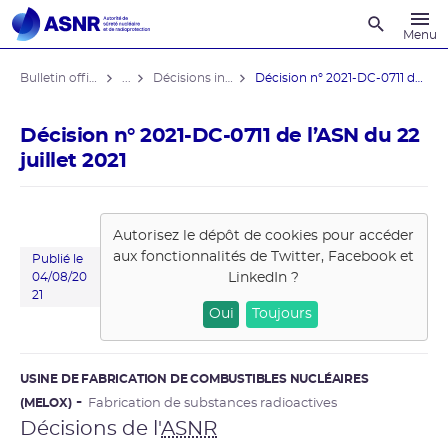
Recherche
Menu
Bulletin officiel de l'ASNR
...
Décisions individuelles
Décision n° 2021-DC-0711 de l’ASN ...
Décision n° 2021-DC-0711 de l’ASN du 22
juillet 2021
Autorisez le dépôt de cookies pour accéder
aux fonctionnalités de
Twitter, Facebook et
Publié le
LinkedIn
?
04/08/20
21
Oui
Toujours
USINE DE FABRICATION DE COMBUSTIBLES NUCLÉAIRES
(MELOX)
Fabrication de substances radioactives
Décisions de l'
ASNR