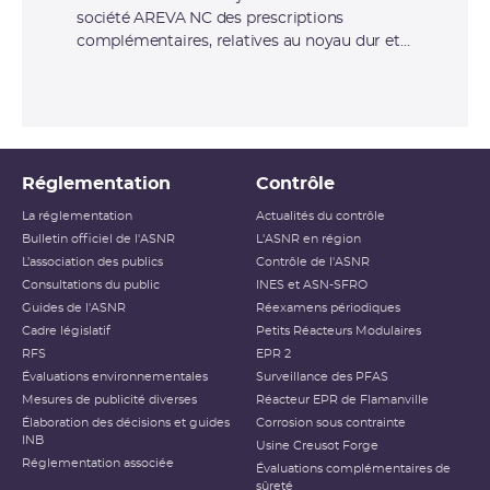
société AREVA NC des prescriptions
complémentaires, relatives au noyau dur et à
la gestion des situations d’urgence,
applicables à l’installation nucléaire de base
no 151 (MELOX) située sur le site de Marcoule
(Gard)
Réglementation
Contrôle
La réglementation
Actualités du contrôle
Bulletin officiel de l'ASNR
L'ASNR en région
L’association des publics
Contrôle de l'ASNR
Consultations du public
INES et ASN-SFRO
Guides de l'ASNR
Réexamens périodiques
Cadre législatif
Petits Réacteurs Modulaires
RFS
EPR 2
Évaluations environnementales
Surveillance des PFAS
Mesures de publicité diverses
Réacteur EPR de Flamanville
Élaboration des décisions et guides
Corrosion sous contrainte
INB
Usine Creusot Forge
Réglementation associée
Évaluations complémentaires de
sûreté