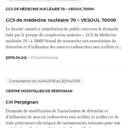
GCS DE MÉDECINE NUCLÉAIRE 70 – VESOUL 70000
GCS de médecine nucléaire 70 – VESOUL 70000
Le dossier soumis à consultation du public concerne la demande
faite par le groupe de coopération sanitaire « GCS de Médecine
nucléaire 70 » à 70000 Vesoul de renouveler son autorisation de
détention et d’utilisation des sources radioactives non scellées et
scellées ainsi que d’un générateur électrique de rayonnements
ionisants.
[2016.04.24]
0 Contributions
Consultation du 14/04/2016 au 30/04/2016
CENTRE HOSPITALIER DE PERPIGNAN
CH Perpignan
Demande de modification de l’autorisation de détention et
d’utilisation de sources radioactives non scellées et scellées et de
trois générateurs électriques de rayonnements ionisants pour une