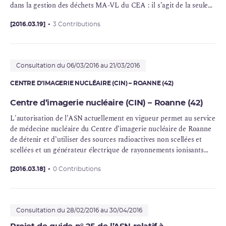
dans la gestion des déchets
MA-VL
du
CEA
: il s’agit de la seule
INB civile du CEA autorisée à ce jour à réaliser le
conditionnement
[2016.03.19]
3 Contributions
des
déchets radioactifs
solides de moyenne
activité à vie longue (MA-VL), faiblement et moyennement
irradiants, avant leur
entreposage
dans l’installation
CEDRA
(INB
164) dans l’attente d’une expédition vers une installation de
Consultation du 06/03/2016 au 21/03/2016
stockage en couche géologique profonde.
CENTRE D’IMAGERIE NUCLÉAIRE (CIN) – ROANNE (42)
Centre d’imagerie nucléaire (CIN) – Roanne (42)
L'autorisation de l’ASN actuellement en vigueur permet au service
de médecine nucléaire du Centre d’imagerie nucléaire de Roanne
de détenir et d’utiliser des sources radioactives non scellées et
scellées et un générateur électrique de rayonnements ionisants
pour une activité de médecine nucléaire à des fins de
diagnostic in
vivo
[2016.03.18]
, de thérapie.
0 Contributions
Consultation du 28/02/2016 au 30/04/2016