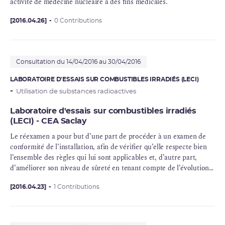
activité de médecine nucléaire à des fins médicales.
[2016.04.26]
0 Contributions
Consultation du 14/04/2016 au 30/04/2016
LABORATOIRE D'ESSAIS SUR COMBUSTIBLES IRRADIÉS (LECI)
Utilisation de substances radioactives
Laboratoire d'essais sur combustibles irradiés
(LECI) - CEA Saclay
Le réexamen a pour but d’une part de procéder à un examen de
conformité de l’installation, afin de vérifier qu’elle respecte bien
l’ensemble des règles qui lui sont applicables et, d’autre part,
d’améliorer son niveau de sûreté en tenant compte de l’évolution
des exigences, des pratiques et des connaissances en matière de
sûreté nucléaire
[2016.04.23]
1 Contributions
et de radioprotection ainsi que du retour
d’expérience national et international.