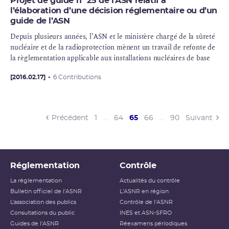
Projet de guide n° 25 de l’ASN relatif à
l’élaboration d’une décision réglementaire ou d’un
guide de l’ASN
Depuis plusieurs années, l’ASN et le ministère chargé de la sûreté
nucléaire et de la radioprotection mènent un travail de refonte de
la règlementation applicable aux installations nucléaires de base
[2016.02.17]
6 Contributions
(current)
Précédent
1
…
64
65
66
…
90
Suivant
Réglementation
Contrôle
La réglementation
Actualités du contrôle
Bulletin officiel de l'ASNR
L'ASNR en région
L’association des publics
Contrôle de l'ASNR
Consultations du public
INES et ASN-SFRO
Guides de l'ASNR
Réexamens périodiques