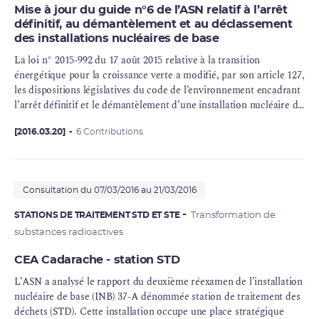
Mise à jour du guide n°6 de l’ASN relatif à l’arrêt
définitif, au démantèlement et au déclassement
des installations nucléaires de base
La loi n° 2015-992 du 17 août 2015 relative à la transition
énergétique pour la croissance verte a modifié, par son article 127,
les dispositions législatives du code de l’environnement encadrant
l’arrêt définitif et le
démantèlement
d’une installation nucléaire de
base (INB) afin de privilégier le démantèlement des installations le
plus tôt possible après leur arrêt.
[2016.03.20]
6 Contributions
Consultation du 07/03/2016 au 21/03/2016
STATIONS DE TRAITEMENT STD ET STE
Transformation de
substances radioactives
CEA Cadarache - station STD
L’ASN a analysé le rapport du deuxième réexamen de l’installation
nucléaire de base (INB) 37-A dénommée station de traitement des
déchets (
STD
). Cette installation occupe une place stratégique