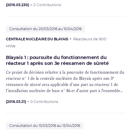
visée de diagnostic) et de renouveler son autorisation de détention
et d’utilisation des sources radioactives non scellées et scellées.
[2016.03.230]
0 Contributions
Consultation du 20/03/2016 au 10/04/2016
CENTRALE NUCLÉAIRE DU BLAYAIS
Réacteurs de 900
MWe
Blayais 1 : poursuite du fonctionnement du
réacteur 1 après son 3e réexamen de sûreté
Ce projet de décision relative à la poursuite de fonctionnement du
e
réacteur n° 1 de la
centrale nucléaire
du Blayais après son 3
réexamen de sûreté
sera applicable d’une part au réacteur 1 de
l’
installation nucléaire de base
n° 86 et d’autre part à l’ensemble
des installations exploitées par Électricité de France – Société
Anonyme (EDF-SA) sur la commune de Braud-et-Saint-Louis
[2016.03.21]
0 Contributions
(département de la Gironde).
Consultation du 13/03/2016 au 13/04/2016