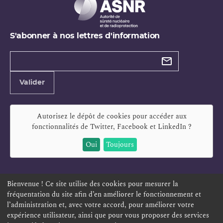
S'abonner à nos lettres d'information
Types de
newsletter
Adresse
Valider
e-
mail
Autorisez le dépôt de cookies pour accéder aux
fonctionnalités de
Twitter, Facebook et LinkedIn
?
Oui
Toujours
Bienvenue ! Ce site utilise des cookies pour mesurer la
fréquentation du site afin d’en améliorer le fonctionnement et
ESPACE PERSONNEL
OFFRES D'EMPLOI
SIGNALEMENT
l’administration et, avec votre accord, pour améliorer votre
TÉLÉSERVICES
PLAN DU SITE
LEXIQUE
expérience utilisateur, ainsi que pour vous proposer des services