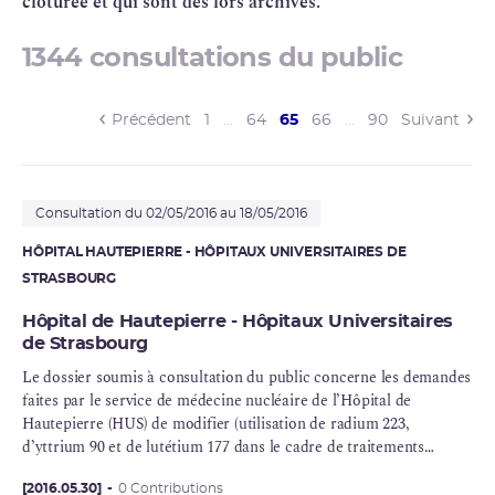
clôturée et qui sont dès lors archivés.
1344 consultations du public
(current)
Précédent
1
…
64
65
66
…
90
Suivant
Consultation du 02/05/2016 au 18/05/2016
HÔPITAL HAUTEPIERRE - HÔPITAUX UNIVERSITAIRES DE
STRASBOURG
Hôpital de Hautepierre - Hôpitaux Universitaires
de Strasbourg
Le dossier soumis à consultation du public concerne les demandes
faites par le service de
médecine nucléaire
de l’Hôpital de
Hautepierre (HUS) de modifier (utilisation de
radium
223,
d’yttrium 90 et de lutétium 177 dans le cadre de traitements
thérapeutiques et de gallium 68 dans le cadre de diagnostiques) et
de renouveler son autorisation de détention et d’utilisation des
[2016.05.30]
0 Contributions