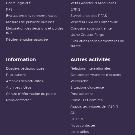
Cadre législatif
Petits Réacteurs Modulaires
RFS
EPR 2
Évaluations environnementales
Surveillance des PFAS
Mesures de publicité diverses
Réacteur EPR de Flamanville
Élaboration des décisions et guides
Corrosion sous contrainte
INB
Usine Creusot Forge
Réglementation associée
Évaluations complémentaires de
sûreté
Information
Autres activités
Dossiers pédagogiques
Relations internationales
Publications
Groupes permanents d'experts
Archives des actualités
Recherche
Archives vidéos
Situations d'urgence
Centre d'information du public
Post-accident
Nous contacter
Conseils et comités
Appuis techniques de l'ASNR
CLI
HCTISN
Nous contacter
Liens utiles