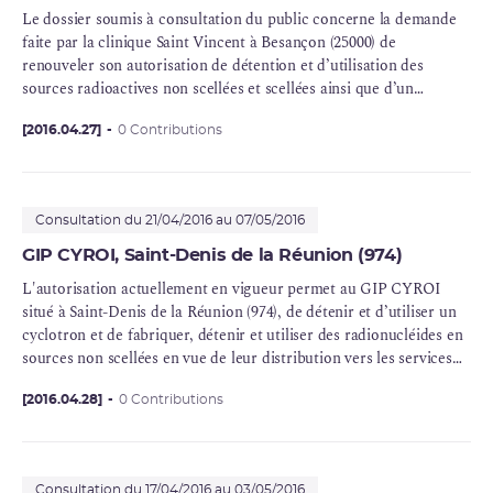
Le dossier soumis à consultation du public concerne la demande
faite par la clinique Saint Vincent à Besançon (25000) de
renouveler son autorisation de détention et d’utilisation des
sources radioactives non scellées et scellées ainsi que d’un
générateur électrique de rayonnements ionisants. L’autorisation
actuellement en vigueur permet à la clinique Saint Vincent de
[2016.04.27]
0 Contributions
détenir et d’utiliser des sources radioactives non scellées et
scellées ainsi que d’un générateur électrique de rayonnements
ionisants à des fins médicales de diagnostic et de thérapie.
Consultation du 21/04/2016 au 07/05/2016
GIP CYROI, Saint-Denis de la Réunion (974)
L'autorisation actuellement en vigueur permet au GIP CYROI
situé à Saint-Denis de la Réunion (974), de détenir et d’utiliser un
cyclotron et de fabriquer, détenir et utiliser des radionucléides en
sources non scellées en vue de leur distribution vers les services
de médecine nucléaire et à des fins de recherche.
[2016.04.28]
0 Contributions
Consultation du 17/04/2016 au 03/05/2016