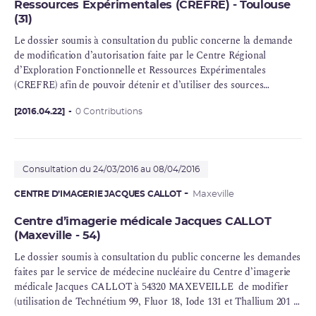
Ressources Expérimentales (CREFRE) - Toulouse
(31)
Le dossier soumis à consultation du public concerne la demande
de modification d’autorisation faite par le Centre Régional
d’Exploration Fonctionnelle et Ressources Expérimentales
(CREFRE) afin de pouvoir détenir et d’utiliser des sources
radioactives non scellées d’Yttrium 90 (800
MBq
) et augmenter de
200 MBq son activité maximale détenue en lutécium 177.
[2016.04.22]
0 Contributions
Consultation du 24/03/2016 au 08/04/2016
CENTRE D’IMAGERIE JACQUES CALLOT
Maxeville
Centre d’imagerie médicale Jacques CALLOT
(Maxeville - 54)
Le dossier soumis à consultation du public concerne les demandes
faites par le service de médecine nucléaire du Centre d’
imagerie
médicale
Jacques CALLOT à 54320 MAXEVEILLE de modifier
(utilisation de Technétium 99, Fluor 18,
Iode 131
et Thallium 201 à