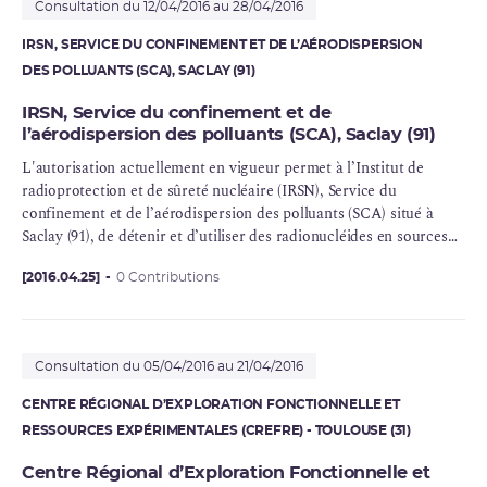
Consultation du 12/04/2016 au 28/04/2016
IRSN, SERVICE DU CONFINEMENT ET DE L’AÉRODISPERSION
DES POLLUANTS (SCA), SACLAY (91)
IRSN, Service du confinement et de
l’aérodispersion des polluants (SCA), Saclay (91)
L'autorisation actuellement en vigueur permet à l’Institut de
radioprotection et de sûreté nucléaire (
IRSN
), Service du
confinement
et de l’aérodispersion des polluants (SCA) situé à
Saclay (91), de détenir et d’utiliser des radionucléides en sources
scellées et non scellées, de fabriquer, distribuer, importer,
exporter et céder des radionucléides en sources non scellées.
[2016.04.25]
0 Contributions
Consultation du 05/04/2016 au 21/04/2016
CENTRE RÉGIONAL D’EXPLORATION FONCTIONNELLE ET
RESSOURCES EXPÉRIMENTALES (CREFRE) - TOULOUSE (31)
Centre Régional d’Exploration Fonctionnelle et