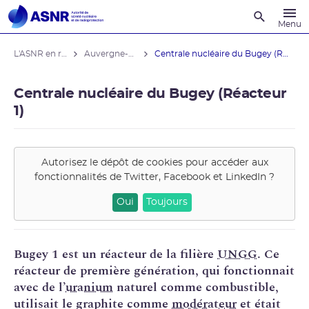
Recherche
Menu
L'ASNR en région
Auvergne-Rhône-Alpes
Centrale nucléaire du Bugey (Réacteur ...
Centrale nucléaire du Bugey (Réacteur
1)
Autorisez le dépôt de cookies pour accéder aux
fonctionnalités de
Twitter, Facebook et LinkedIn
?
Oui
Toujours
Bugey 1 est un réacteur de la filière
UNGG
. Ce
réacteur de première génération, qui fonctionnait
avec de l’
uranium
naturel comme combustible,
utilisait le graphite comme
modérateur
et était