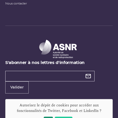
Nous contacter
S'abonner à nos lettres d'information
Types de
newsletter
Adresse
Valider
e-
mail
Autorisez le dépôt de cookies pour accéder aux
fonctionnalités de
Twitter, Facebook et LinkedIn
?