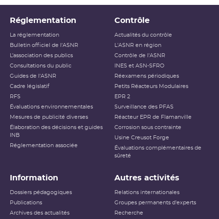
Réglementation
Contrôle
La réglementation
Actualités du contrôle
Bulletin officiel de l'ASNR
L'ASNR en région
L’association des publics
Contrôle de l'ASNR
Consultations du public
INES et ASN-SFRO
Guides de l'ASNR
Réexamens périodiques
Cadre législatif
Petits Réacteurs Modulaires
RFS
EPR 2
Évaluations environnementales
Surveillance des PFAS
Mesures de publicité diverses
Réacteur EPR de Flamanville
Élaboration des décisions et guides
Corrosion sous contrainte
INB
Usine Creusot Forge
Réglementation associée
Évaluations complémentaires de
sûreté
Information
Autres activités
Dossiers pédagogiques
Relations internationales
Publications
Groupes permanents d'experts
Archives des actualités
Recherche