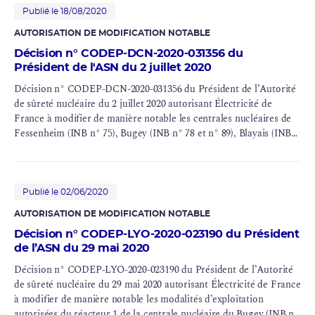
Publié le 18/08/2020
AUTORISATION DE MODIFICATION NOTABLE
Décision n° CODEP-DCN-2020-031356 du
Président de l'ASN du 2 juillet 2020
Décision n° CODEP-DCN-2020-031356 du Président de l’Autorité
de sûreté nucléaire du 2 juillet 2020 autorisant Électricité de
France à modifier de manière notable les centrales nucléaires de
Fessenheim (INB n° 75), Bugey (INB n° 78 et n° 89), Blayais (INB
n° 86 et n° 110), Chinon (INB n° 107 et n° 132), Cruas (INB n° 111
et n° 112), Dampierre (INB n° 84 et n° 85), Gravelines (INB n° 96,
n° 97 et n° 122), Saint-Laurent (INB n° 100), Tricastin (INB n° 87
et n° 88), Paluel (INB n° 103, n° 104, n° 114 et n° 115), Flamanville
Publié le 02/06/2020
(INB n° 108 et n° 109), Saint-Alban (INB n° 119 et n° 120),
AUTORISATION DE MODIFICATION NOTABLE
Belleville (INB n° 127 et n° 128), Nogent (INB n° 129 et n° 130),
Décision n° CODEP-LYO-2020-023190 du Président
Penly (INB n° 136 et n° 140), Golfech (INB n° 135 et n° 142),
de l’ASN du 29 mai 2020
Cattenom (INB n° 124, n° 125, n° 126 et n° 137), Chooz (INB n°
139 et n° 144) et Civaux (INB n° 158 et n° 159)
Décision n° CODEP-LYO-2020-023190 du Président de l’Autorité
de sûreté nucléaire du 29 mai 2020 autorisant Électricité de France
à modifier de manière notable les modalités d’exploitation
autorisées du réacteur 1 de la
centrale nucléaire
du Bugey (INB n°