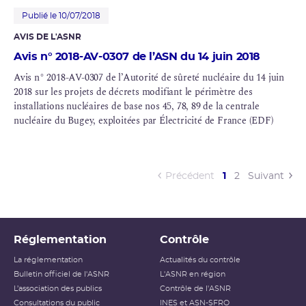
Publié le 10/07/2018
AVIS DE L'ASNR
Avis n° 2018-AV-0307 de l’ASN du 14 juin 2018
Avis n° 2018-AV-0307 de l’Autorité de sûreté nucléaire du 14 juin
2018 sur les projets de décrets modifiant le périmètre des
installations nucléaires de base nos 45, 78, 89 de la centrale
nucléaire du Bugey, exploitées par Électricité de France (EDF)
(current)
Précédent
1
2
Suivant
Réglementation
Contrôle
La réglementation
Actualités du contrôle
Bulletin officiel de l'ASNR
L'ASNR en région
L’association des publics
Contrôle de l'ASNR
Consultations du public
INES et ASN-SFRO