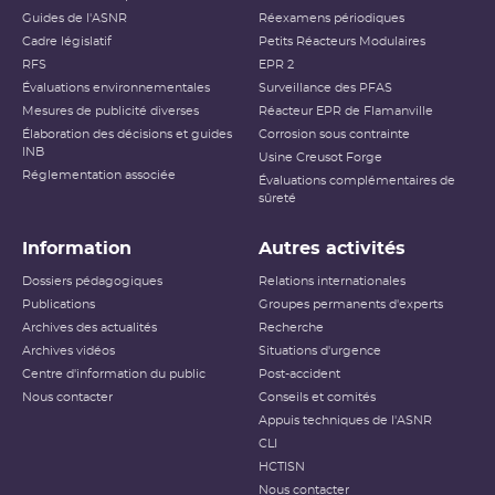
Guides de l'ASNR
Réexamens périodiques
Cadre législatif
Petits Réacteurs Modulaires
RFS
EPR 2
Évaluations environnementales
Surveillance des PFAS
Mesures de publicité diverses
Réacteur EPR de Flamanville
Élaboration des décisions et guides
Corrosion sous contrainte
INB
Usine Creusot Forge
Réglementation associée
Évaluations complémentaires de
sûreté
Information
Autres activités
Dossiers pédagogiques
Relations internationales
Publications
Groupes permanents d'experts
Archives des actualités
Recherche
Archives vidéos
Situations d'urgence
Centre d'information du public
Post-accident
Nous contacter
Conseils et comités
Appuis techniques de l'ASNR
CLI
HCTISN
Nous contacter