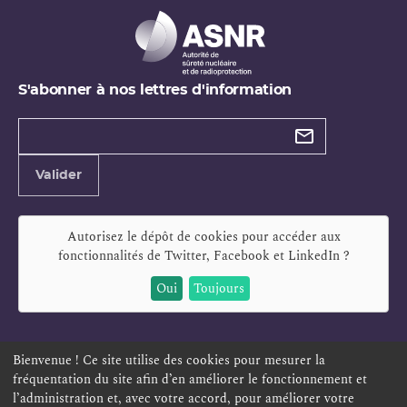
S'abonner à nos lettres d'information
Types de
newsletter
Adresse
Valider
e-
mail
Autorisez le dépôt de cookies pour accéder aux
fonctionnalités de
Twitter, Facebook et LinkedIn
?
Oui
Toujours
Bienvenue ! Ce site utilise des cookies pour mesurer la
fréquentation du site afin d’en améliorer le fonctionnement et
ESPACE PERSONNEL
OFFRES D'EMPLOI
SIGNALEMENT
l’administration et, avec votre accord, pour améliorer votre