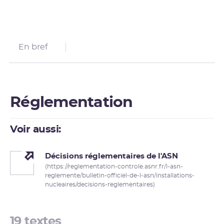
En bref
Réglementation
Voir aussi:
Décisions réglementaires de l'ASN
(https://reglementation-controle.asnr.fr/l-asn-
reglemente/bulletin-officiel-de-l-asn/installations-
nucleaires/decisions-reglementaires)
19 textes