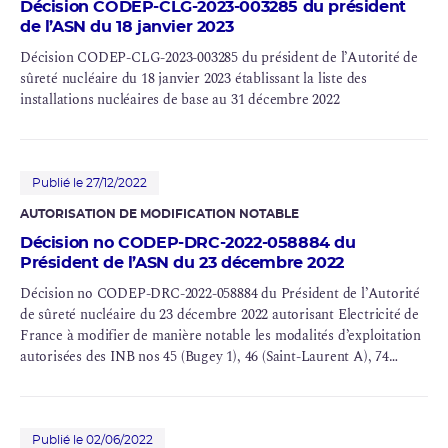
Décision CODEP-CLG-2023-003285 du président
de l’ASN du 18 janvier 2023
Décision CODEP-CLG-2023-003285 du président de l’Autorité de
sûreté nucléaire du 18 janvier 2023 établissant la liste des
installations nucléaires de base au 31 décembre 2022
Publié le 27/12/2022
AUTORISATION DE MODIFICATION NOTABLE
Décision no CODEP-DRC-2022-058884 du
Président de l’ASN du 23 décembre 2022
Décision no CODEP-DRC-2022-058884 du Président de l’Autorité
de sûreté nucléaire du 23 décembre 2022 autorisant Electricité de
France à modifier de manière notable les modalités d’exploitation
autorisées des
INB
nos 45 (Bugey 1), 46 (Saint-Laurent A), 74
(silos), 91 (Superphénix), 94 (AMI), 133 (Chinon A1), 141 (
APEC
),
153 (Chinon A2), 157 (
BCOT
), 161 (Chinon A3), 162 (EL4D
Brennilis), 163 (Chooz A) et 173 (
Iceda
).
Publié le 02/06/2022