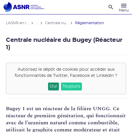
Recherche
Menu
L'ASNR en région
...
Centrale nucléaire du Bugey (Réacteur 1)
Réglementation
Centrale nucléaire du Bugey (Réacteur
1)
Autorisez le dépôt de cookies pour accéder aux
fonctionnalités de
Twitter, Facebook et LinkedIn
?
Oui
Toujours
Bugey 1 est un réacteur de la filière
UNGG
. Ce
réacteur de première génération, qui fonctionnait
avec de l’
uranium
naturel comme combustible,
utilisait le graphite comme
modérateur
et était