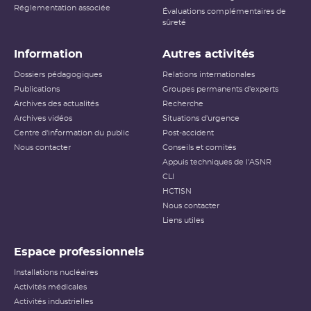
Réglementation associée
Évaluations complémentaires de
sûreté
Information
Autres activités
Dossiers pédagogiques
Relations internationales
Publications
Groupes permanents d'experts
Archives des actualités
Recherche
Archives vidéos
Situations d'urgence
Centre d'information du public
Post-accident
Nous contacter
Conseils et comités
Appuis techniques de l'ASNR
CLI
HCTISN
Nous contacter
Liens utiles
Espace professionnels
Installations nucléaires
Activités médicales
Activités industrielles