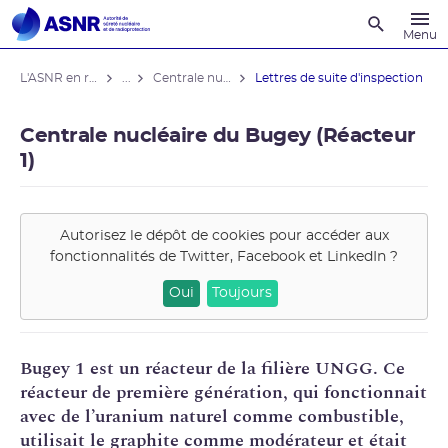
Recherche
Menu
L'ASNR en région
...
Centrale nucléaire du Bugey (Réacteur 1)
Lettres de suite d'inspection
Centrale nucléaire du Bugey (Réacteur
1)
Autorisez le dépôt de cookies pour accéder aux
fonctionnalités de
Twitter, Facebook et LinkedIn
?
Oui
Toujours
Bugey 1 est un réacteur de la filière
UNGG
. Ce
réacteur de première génération, qui fonctionnait
avec de l’
uranium
naturel comme combustible,
utilisait le graphite comme
modérateur
et était