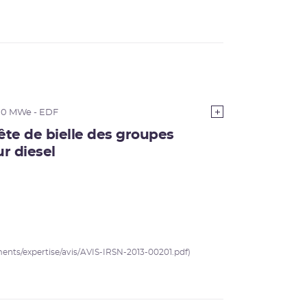
00 MWe - EDF
ête de bielle des groupes
r diesel
uments/expertise/avis/AVIS-IRSN-2013-00201.pdf)