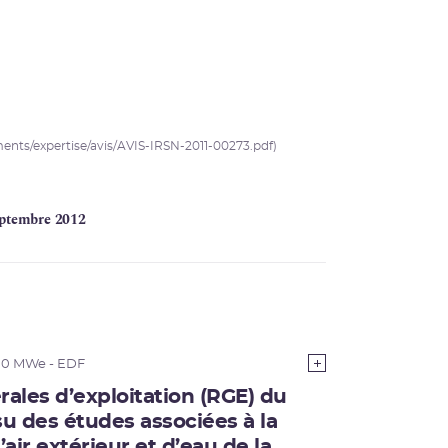
uments/expertise/avis/AVIS-IRSN-2011-00273.pdf)
eptembre 2012
00 MWe - EDF
rales d’exploitation (RGE) du
su des études associées à la
ir extérieur et d’eau de la