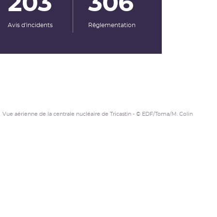
203
306
Avis d'incidents
Rêglementation
Vue aérienne de la centrale nucléaire de Tricastin - © EDF/Toma/M. Colin