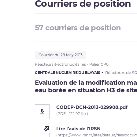
Courriers de position
57 courriers de position
Courrier du 28 May 2013
Réacteurs électronucléaires -
Palier
CP0
CENTRALE NUCLÉAIRE DU BLAYAIS
Réacteurs de 9
Evaluation de la modification maté
eau borée en situation H3 de sit
CODEP-DCN-2013-029908.pdf
(PDF - 122.97 Ko )
Lire l'avis de l'IRSN
(https://www.irsn.fr/sites/default/files/doc