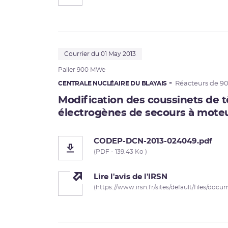
Courrier du 01 May 2013
Palier 900 MWe
CENTRALE NUCLÉAIRE DU BLAYAIS
Réacteurs de 9
Modification des coussinets de t
électrogènes de secours à moteu
CODEP-DCN-2013-024049.pdf
(PDF - 139.43 Ko )
Lire l'avis de l'IRSN
(https://www.irsn.fr/sites/default/files/doc