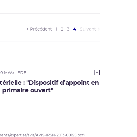
(current)
Précédent
1
2
3
4
Suivant
00 MWe - EDF
rielle : "Dispositif d’appoint en
e primaire ouvert"
uments/expertise/avis/AVIS-IRSN-2013-00195.pdf)