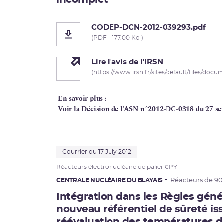
incomplet
CODEP-DCN-2012-039293.pdf
(PDF - 177.00 Ko )
Lire l'avis de l'IRSN
(https://www.irsn.fr/sites/default/files/doc
En savoir plus :
Voir la Décision de l’ASN n°2012-DC-0318 du 27 s
Courrier du 17 July 2012
Réacteurs électronucléaire de palier CPY
CENTRALE NUCLÉAIRE DU BLAYAIS
Réacteurs de 9
Intégration dans les Règles géné
nouveau référentiel de sûreté is
réévaluation des températures d’a