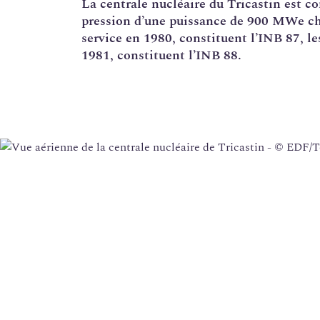
La
centrale nucléaire
du Tricastin est co
pression d’une puissance de 900 MWe chac
Corrosion sous contrainte
service en 1980, constituent l’
INB
87, le
Usine Creusot Forge
1981, constituent l’INB 88.
Évaluations complémentaires de sûreté