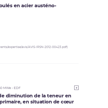
oulés en acier austéno-
uments/expertise/avis/AVIS-IRSN-2012-00423.pdf)
50 MWe - EDF
 de diminution de la teneur en
 primaire, en situation de cœur