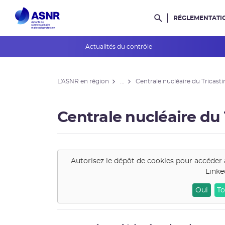
RÉGLEMENTATI
Rechercher dans l
Actualités du contrôle
L'ASNR en région
L'ASNR en région
...
Centrale nucléaire du Tricasti
Contrôle de l'ASNR
INES et ASN-SFRO
Centrale nucléaire du 
Réexamens périodiques
Petits Réacteurs Modulaires
Autorisez le dépôt de cookies pour accéder 
Linke
EPR 2
Oui
To
Surveillance des PFAS
Réacteur EPR de Flamanville