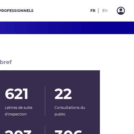
PROFESSIONNELS
FR
EN
bref
621
22
Lettres de suite
Consultations du
d'inspection
public