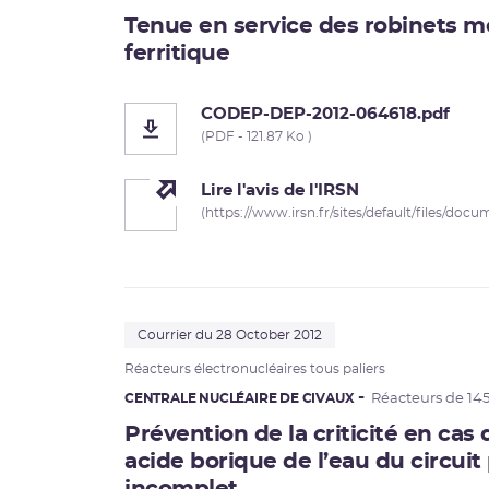
Tenue en service des robinets m
ferritique
CODEP-DEP-2012-064618.pdf
(PDF - 121.87 Ko )
Lire l'avis de l'IRSN
(https://www.irsn.fr/sites/default/files/doc
Courrier du 28 October 2012
Réacteurs électronucléaires tous paliers
CENTRALE NUCLÉAIRE DE CIVAUX
Réacteurs de 14
Prévention de la criticité en cas
acide borique de l’eau du circuit