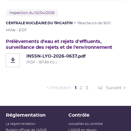
Inspection du 02/04/2026
CENTRALE NUCLÉAIRE DU TRICASTIN
Réacteurs de 900
MWe - EDF
Prélèvements d'eau et rejets d'effluents,
surveillance des rejets et de l'environnement
INSSN-LYO-2026-0637.pdf
(PDF - 197.89 Ko )
(current)
Précédent
1
2
3
…
42
Suivant
Réglementation
Contrôle
La réglementation
Actualités du contrôle
Bulletin officiel de l'ASNR
L'ASNR en région