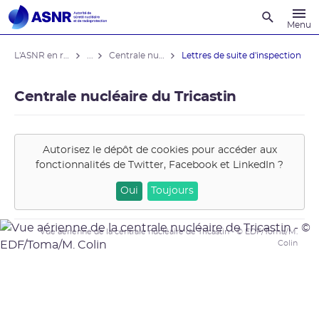
Recherche
Menu
L'ASNR en région
...
Centrale nucléaire du Tricastin
Lettres de suite d'inspection
Centrale nucléaire du Tricastin
Autorisez le dépôt de cookies pour accéder aux
fonctionnalités de
Twitter, Facebook et LinkedIn
?
Oui
Toujours
Vue aérienne de la centrale nucléaire de Tricastin - © EDF/Toma/M.
Colin