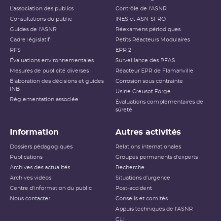
L’association des publics
Contrôle de l'ASNR
Consultations du public
INES et ASN-SFRO
Guides de l'ASNR
Réexamens périodiques
Cadre législatif
Petits Réacteurs Modulaires
RFS
EPR 2
Évaluations environnementales
Surveillance des PFAS
Mesures de publicité diverses
Réacteur EPR de Flamanville
Élaboration des décisions et guides
Corrosion sous contrainte
INB
Usine Creusot Forge
Réglementation associée
Évaluations complémentaires de
sûreté
Information
Autres activités
Dossiers pédagogiques
Relations internationales
Publications
Groupes permanents d'experts
Archives des actualités
Recherche
Archives vidéos
Situations d'urgence
Centre d'information du public
Post-accident
Nous contacter
Conseils et comités
Appuis techniques de l'ASNR
CLI