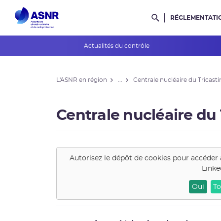
RÉGLEMENTATI
Rechercher dans l
Actualités du contrôle
L'ASNR en région
L'ASNR en région
...
Centrale nucléaire du Tricasti
Contrôle de l'ASNR
INES et ASN-SFRO
Centrale nucléaire du 
Réexamens périodiques
Petits Réacteurs Modulaires
Autorisez le dépôt de cookies pour accéder 
Linke
EPR 2
Oui
To
Surveillance des PFAS
Réacteur EPR de Flamanville