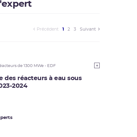
'expert
(current)
Précédent
1
2
3
Suivant
éacteurs de 1300 MWe - EDF
ce des réacteurs à eau sous
2023-2024
perts