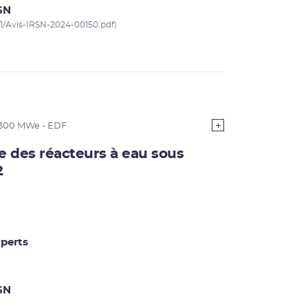
RSN
-11/Avis-IRSN-2024-00150.pdf)
1300 MWe - EDF
ce des réacteurs à eau sous
2
perts
RSN