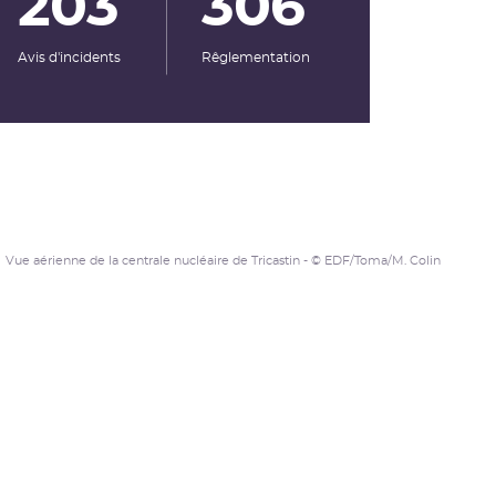
203
306
Avis d'incidents
Rêglementation
Vue aérienne de la centrale nucléaire de Tricastin - © EDF/Toma/M. Colin