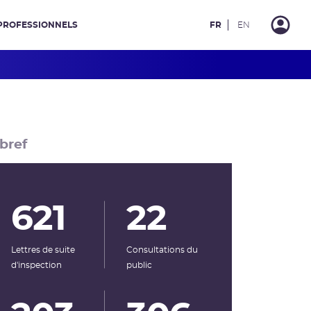
PROFESSIONNELS
FR
EN
bref
621
22
Lettres de suite
Consultations du
d'inspection
public