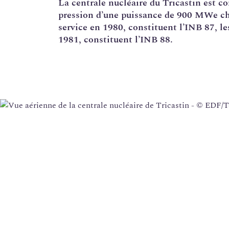
La
centrale nucléaire
du Tricastin est co
pression d’une puissance de 900 MWe chac
Corrosion sous contrainte
service en 1980, constituent l’
INB
87, le
Usine Creusot Forge
1981, constituent l’INB 88.
Évaluations complémentaires de sûreté