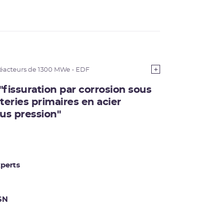
éacteurs de 1300 MWe - EDF
 "fissuration par corrosion sous
teries primaires en acier
us pression"
perts
RSN