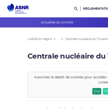
RÉGLEMENTATI
Rechercher dans l
Actualités du contrôle
L'ASNR en région
L'ASNR en région
...
Centrale nucléaire du Tricasti
Contrôle de l'ASNR
INES et ASN-SFRO
Centrale nucléaire du 
Réexamens périodiques
Petits Réacteurs Modulaires
Autorisez le dépôt de cookies pour accéder 
Linke
EPR 2
Oui
To
Surveillance des PFAS
Réacteur EPR de Flamanville