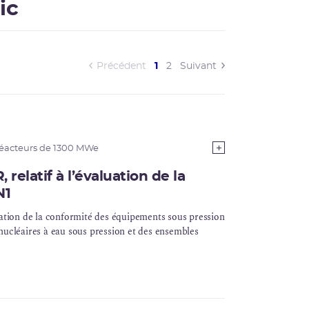
ic
(current)
Précédent
1
2
Suivant
éacteurs de 1300 MWe
 relatif à l’évaluation de la
N1
uation de la conformité des équipements sous pression
nucléaires à eau sous pression et des ensembles