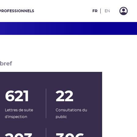
PROFESSIONNELS
FR
EN
bref
621
22
Lettres de suite
Consultations du
d'inspection
public