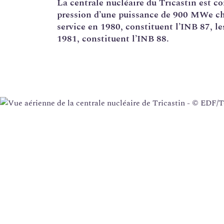
La
centrale nucléaire
du Tricastin est co
pression d’une puissance de 900 MWe chac
Corrosion sous contrainte
service en 1980, constituent l’
INB
87, le
Usine Creusot Forge
1981, constituent l’INB 88.
Évaluations complémentaires de sûreté