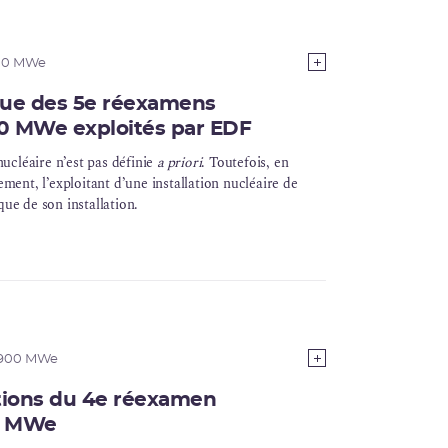
900 MWe
ique des 5e réexamens
00 MWe exploités par EDF
nucléaire
n’est pas définie
a priori
. Toutefois, en
nement, l’exploitant d’une
installation nucléaire de
que
de son installation.
 900 MWe
ptions du 4e réexamen
00 MWe