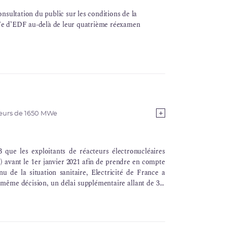
nsultation du public sur les conditions de la
We d’EDF au-delà de leur quatrième réexamen
eurs de 1650 MWe
 que les exploitants de réacteurs électronucléaires
I
) avant le 1er janvier 2021 afin de prendre en compte
u de la situation sanitaire, Electricité de France a
même décision, un délai supplémentaire allant de 3 à
UI en accompagnant cette demande de justifications