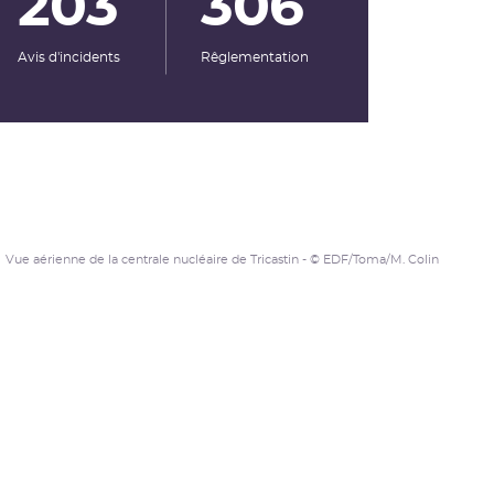
203
306
Avis d'incidents
Rêglementation
Vue aérienne de la centrale nucléaire de Tricastin - © EDF/Toma/M. Colin