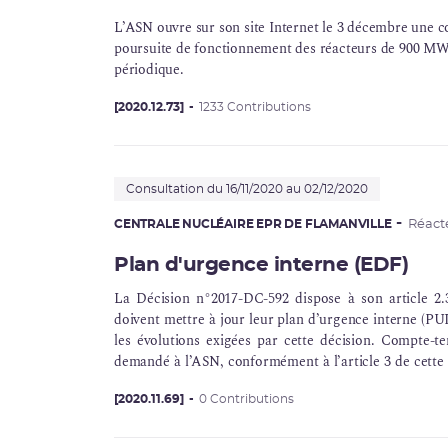
L’ASN ouvre sur son site Internet le 3 décembre une co
poursuite de fonctionnement des réacteurs de 900 M
périodique.
[2020.12.73]
1233 Contributions
Consultation du 16/11/2020 au 02/12/2020
CENTRALE NUCLÉAIRE EPR DE FLAMANVILLE
Réact
Plan d'urgence interne (EDF)
La Décision n°2017-DC-592 dispose à son article 2.3
doivent mettre à jour leur plan d’urgence interne (
PU
les évolutions exigées par cette décision. Compte-ten
demandé à l’ASN, conformément à l’article 3 de cette 
6 mois suivant les sites pour mettre à jour leurs P
propres à chaque site demandant une dérogation.
[2020.11.69]
0 Contributions