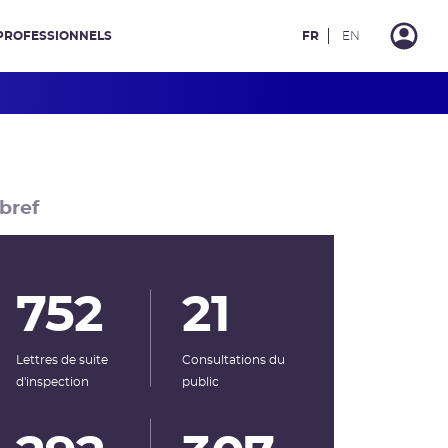
PROFESSIONNELS
FR
EN
bref
752
21
Lettres de suite
Consultations du
d'inspection
public