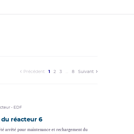
(current)
Précédent
1
2
3
…
8
Suivant
acteur - EDF
 du réacteur 6
a été arrêté pour maintenance et rechargement du