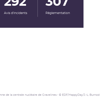
292
307
Avis d'incidents
Rêglementation
nne de la centrale nucléaire de Gravelines - © EDF/HappyDay/J.-L. Burnod