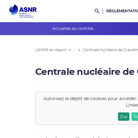
RÉGLEMENTATI
Rechercher dans l
Actualités du contrôle
L'ASNR en région
L'ASNR en région
...
Centrale nucléaire de Graveli
Contrôle de l'ASNR
INES et ASN-SFRO
Centrale nucléaire de
Réexamens périodiques
Petits Réacteurs Modulaires
Autorisez le dépôt de cookies pour accéder 
Linke
EPR 2
Oui
To
Surveillance des PFAS
Réacteur EPR de Flamanville