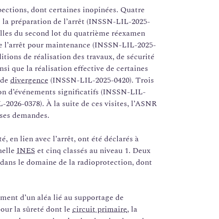
pections, dont certaines inopinées. Quatre
 la préparation de l’arrêt (INSSN-LIL-2025-
elles du second lot du quatrième réexamen
de l’arrêt pour maintenance (INSSN-LIL-2025-
tions de réalisation des travaux, de sécurité
nsi que la réalisation effective de certaines
 de
divergence
(INSSN-LIL-2025-0420). Trois
ion d’événements significatifs (INSSN-LIL-
L-2026-0378)
.
À la suite de ces visites, l’ASNR
e ses demandes.
, en lien avec l’arrêt, ont été déclarés à
helle
INES
et cinq classés au niveau 1. Deux
 dans le domaine de la radioprotection, dont
ment d’un aléa lié au supportage de
pour la sûreté dont le
circuit primaire
, la