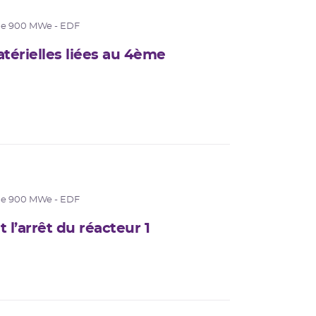
de 900 MWe - EDF
térielles liées au 4ème
de 900 MWe - EDF
l’arrêt du réacteur 1