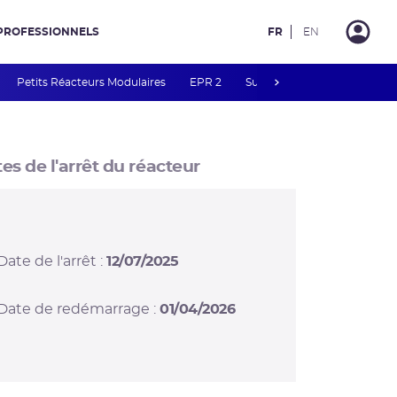
PROFESSIONNELS
FR
EN
next
Petits Réacteurs Modulaires
EPR 2
Surveillance des PFAS
R
es de l'arrêt du réacteur
Date de l'arrêt :
12/07/2025
Date de redémarrage :
01/04/2026