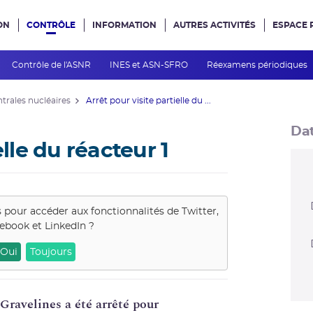
ON
CONTRÔLE
INFORMATION
AUTRES ACTIVITÉS
ESPACE 
e site
Contrôle de l'ASNR
INES et ASN-SFRO
Réexamens périodiques
ntrales nucléaires
Arrêt pour visite partielle du ...
Dat
elle du réacteur 1
s pour accéder aux fonctionnalités de
Twitter,
ebook et LinkedIn
?
Oui
Toujours
Gravelines a été arrêté pour