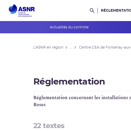
RÉGLEMENTATI
Rechercher dans l
Actualités du contrôle
L'ASNR en région
L'ASNR en région
...
Centre CEA de Fontenay-aux
Contrôle de l'ASNR
INES et ASN-SFRO
Réexamens périodiques
Réglementation
Petits Réacteurs Modulaires
Réglementation concernant les installations 
EPR 2
Roses
Surveillance des PFAS
22 textes
Réacteur EPR de Flamanville