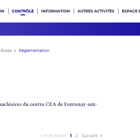
ON
CONTRÔLE
INFORMATION
AUTRES ACTIVITÉS
ESPACE 
e site
-Roses
Réglementation
nucléaires du centre
CEA
de Fontenay-aux-
(current)
Précédent
1
2
Suivant