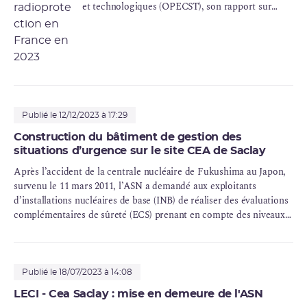
et technologiques (
OPECST
), son rapport sur
l’état de la sûreté nucléaire et de la
radioprotection en France en 2023 . À cette
occasion, l’ASN a présenté ses sujets d’attention
face aux nouvelles ambitions en matière nucléaire.
Publié le 12/12/2023 à 17:29
Construction du bâtiment de gestion des
situations d’urgence sur le site CEA de Saclay
Après l’accident de la
centrale nucléaire
de Fukushima au Japon,
survenu le 11 mars 2011, l’ASN a demandé aux exploitants
d’installations nucléaires de base (INB) de réaliser des évaluations
complémentaires de sûreté (ECS) prenant en compte des niveaux
d’agressions naturelles extrêmes, allant au-delà de ceux pris en
compte à la conception des installations.
Publié le 18/07/2023 à 14:08
LECI - Cea Saclay : mise en demeure de l'ASN