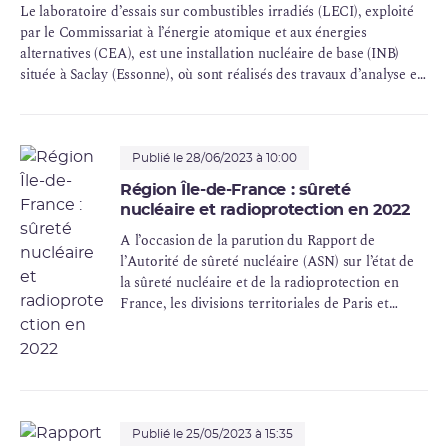
Le laboratoire d’essais sur combustibles irradiés (LECI), exploité
par le Commissariat à l’énergie atomique et aux énergies
alternatives (CEA), est une
installation nucléaire de base
(INB)
située à Saclay (Essonne), où sont réalisés des travaux d’analyse et
de recherche sur les matériaux irradiés utilisés dans les réacteurs
nucléaires.
Publié le 28/06/2023 à 10:00
Région Île-de-France : sûreté
nucléaire et radioprotection en 2022
A l’occasion de la parution du Rapport de
l’Autorité de sûreté nucléaire (ASN) sur l’état de
la sûreté nucléaire et de la radioprotection en
France, les divisions territoriales de Paris et
d’Orléans de l’ASN présentent les conclusions des
actions de contrôle qu’elles ont menées tout au
long de l’année 2022 en région Ile-de-France.
Publié le 25/05/2023 à 15:35