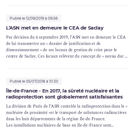
Île-de-France (196 inspections dont 42 inspections dans le domaine
de la sûreté nucléaire, 148 inspections dans le domaine du
nucléaire de proximité
et 6 inspections sur le thème du transport
Publié le 12/09/2019 à 09:56
de substances radioactives).
L’ASN met en demeure le CEA de Saclay
Par décision du 6 septembre 2019, l’ASN met en demeure le CEA
de lui transmettre un « dossier de justification et de
dimensionnement
» de ses locaux de gestion de crise pour le
centre de Saclay. Ces locaux relèvent du concept de «
noyau dur
»
qui vise à disposer de structures et équipements résistant à des
événements extrêmes (séisme, inondation, etc.) pour assurer les
fonctions fondamentales de sûreté et la gestion de crise du site.
Publié le 05/07/2018 à 10:30
Île-de-France - En 2017, la sûreté nucléaire et la
radioprotection sont globalement satisfaisantes
La division de Paris de l’ASN contrôle la radioprotection dans le «
nucléaire de proximité »et le transport de substances radioactives
dans les huit départements de la région Ile-de-France.
Les installations nucléaires de base en Ile-de-France sont
contrôlées par la division d’Orléans de l’ASN.