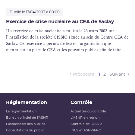
qu’elle a réalisées en 2016, l’ASN considère que le niveau de la
sûreté nucléaire et de la radioprotection en région Centre-Val de
Publié le 17/04/2003 à 00:00
Loire reste globalement satisfaisant.
Exercice de crise nucléaire au CEA de Saclay
Un exercice de crise nucléaire a eu lieu le 25 mars 2003 sur
l'installation de la société CISBIO située au sein du Centre CEA de
Saclay. Cet exercice a permis de tester l'organisation que
mettraient en place le CEA et les pouvoirs publics afin de faire
face à un accident nucléaire.
(current)
Précédent
1
2
Suivant
Réglementation
Contrôle
La réglementation
Actualités du contrôle
Bulletin officiel de l'ASNR
L'ASNR en région
L’association des publics
Contrôle de l'ASNR
Consultations du public
INES et ASN-SFRO