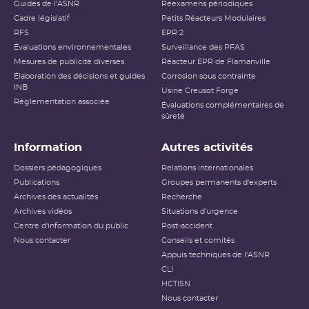
Guides de l'ASNR
Réexamens périodiques
Cadre législatif
Petits Réacteurs Modulaires
RFS
EPR 2
Évaluations environnementales
Surveillance des PFAS
Mesures de publicité diverses
Réacteur EPR de Flamanville
Élaboration des décisions et guides
Corrosion sous contrainte
INB
Usine Creusot Forge
Réglementation associée
Évaluations complémentaires de
sûreté
Information
Autres activités
Dossiers pédagogiques
Relations internationales
Publications
Groupes permanents d'experts
Archives des actualités
Recherche
Archives vidéos
Situations d'urgence
Centre d'information du public
Post-accident
Nous contacter
Conseils et comités
Appuis techniques de l'ASNR
CLI
HCTISN
Nous contacter