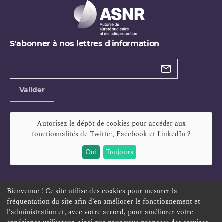
S'abonner à nos lettres d'information
Types de
newsletter
Adresse
Valider
e-
mail
Autorisez le dépôt de cookies pour accéder aux
fonctionnalités de
Twitter, Facebook et LinkedIn
?
Oui
Toujours
Bienvenue ! Ce site utilise des cookies pour mesurer la
fréquentation du site afin d’en améliorer le fonctionnement et
ESPACE PERSONNEL
OFFRES D'EMPLOI
SIGNALEMENT
l’administration et, avec votre accord, pour améliorer votre
TÉLÉSERVICES
PLAN DU SITE
LEXIQUE