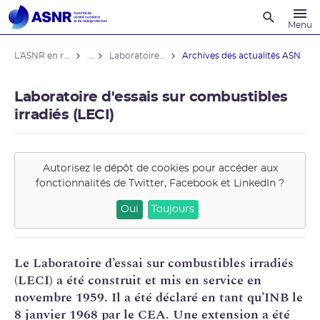
Recherche
Menu
L'ASNR en région
...
Laboratoire d'essais sur combustibles irradiés (LECI)
Archives des actualités ASN
Laboratoire d'essais sur combustibles
irradiés (LECI)
Autorisez le dépôt de cookies pour accéder aux
fonctionnalités de
Twitter, Facebook et LinkedIn
?
Oui
Toujours
Le Laboratoire d’essai sur combustibles irradiés
(
LECI
) a été construit et mis en service en
novembre 1959. Il a été déclaré en tant qu’
INB
le
8 janvier 1968 par le
CEA
. Une
extension a été