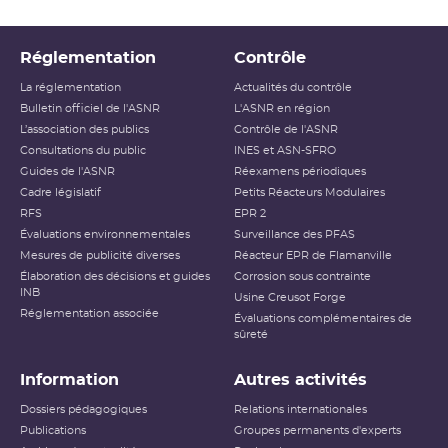
Réglementation
Contrôle
La réglementation
Actualités du contrôle
Bulletin officiel de l'ASNR
L'ASNR en région
L’association des publics
Contrôle de l'ASNR
Consultations du public
INES et ASN-SFRO
Guides de l'ASNR
Réexamens périodiques
Cadre législatif
Petits Réacteurs Modulaires
RFS
EPR 2
Évaluations environnementales
Surveillance des PFAS
Mesures de publicité diverses
Réacteur EPR de Flamanville
Élaboration des décisions et guides
Corrosion sous contrainte
INB
Usine Creusot Forge
Réglementation associée
Évaluations complémentaires de
sûreté
Information
Autres activités
Dossiers pédagogiques
Relations internationales
Publications
Groupes permanents d'experts