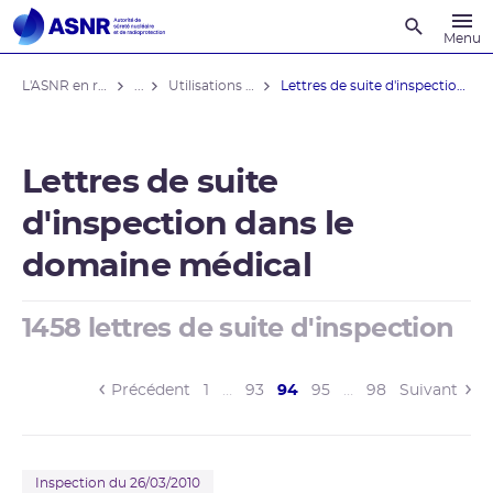
Recherche
Menu
L'ASNR en région
...
Utilisations médicales
Lettres de suite d'inspection domaine ...
Lettres de suite
d'inspection dans le
domaine médical
1458 lettres de suite d'inspection
(current)
Précédent
1
…
93
94
95
…
98
Suivant
Inspection du 26/03/2010