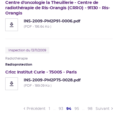
Centre d'oncologie la Theuillerie - Centre de
radiothérapie de Ris-Orangis (CRRO) - 91130 - Ris-
Orangis
INS-2009-PM2P91-0006.pdf
(PDF - 195.64 Ko )
Inspection du 13/11/2009
Radiothérapie
Radioprotection
Crlcc Institut Curie - 75005 - Paris
INS-2009-PM2P75-0028.pdf
(PDF - 189.09 Ko )
(current)
Précédent
1
…
93
94
95
…
98
Suivant