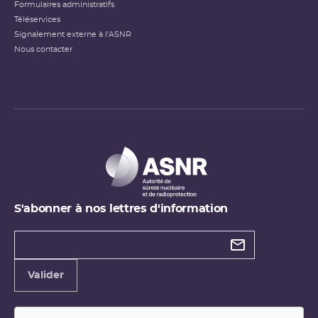
Formulaires administratifs
Téléservices
Signalement externe à l'ASNR
Nous contacter
S'abonner à nos lettres d'information
Types de
newsletter
Adresse
Valider
e-
mail