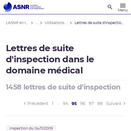
Recherche
Menu
L'ASNR en région
...
Utilisations médicales
Lettres de suite d'inspection domaine ...
Lettres de suite
d'inspection dans le
domaine médical
1458 lettres de suite d'inspection
(current)
Précédent
1
…
94
95
96
97
98
Suivant
Inspection du 04/11/2009