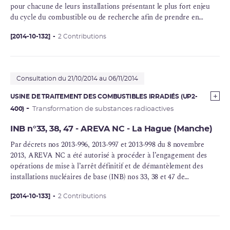
pour chacune de leurs installations présentant le plus fort enjeu
du
cycle du combustible
ou de recherche afin de prendre en
compte le retour d’expérience de l’accident de Fukushima. Ainsi,
l’approche de type « test de résistance » réalisé en Europe pour les
[2014-10-132]
2 Contributions
réacteurs de puissance a été étendu à toutes les installations
nucléaires de base. La France est le seul pays à conduire cette
démarche à une telle échelle. L’approche développée par l’ASN est
Consultation du 21/10/2014 au 06/11/2014
restée proportionnée aux enjeux de sûreté nucléaire de chacune
des installations. Pour AREVA, les installations des sites de La
USINE DE TRAITEMENT DES COMBUSTIBLES IRRADIÉS (UP2-
Hague, Romans-sur-Isère, Tricastin et Marcoule et pour le CEA,
400)
Transformation de substances radioactives
certaines des installations présentant le plus fort enjeu de
Marcoule, Cadarache et Saclay ont fait l’objet de ces études. Ces
INB n°33, 38, 47 - AREVA NC - La Hague (Manche)
ECS avaient notamment pour objectif de déterminer les marges de
Par décrets nos 2013-996, 2013-997 et 2013-998 du 8 novembre
sûreté dont dispose ces installations vis-à-vis des risques extrêmes
2013, AREVA NC a été autorisé à procéder à l’engagement des
tels que le séisme et l’inondation.
opérations de mise à l’arrêt définitif et de démantèlement des
installations nucléaires de base (INB) nos 33, 38 et 47 de
l’établissement AREVA NC de La Hague.
[2014-10-133]
2 Contributions