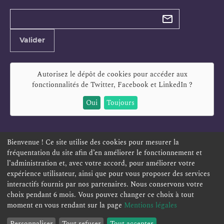
Types de
newsletter
Adresse
Valider
e-
mail
Autorisez le dépôt de cookies pour accéder aux
fonctionnalités de
Twitter, Facebook et LinkedIn
?
Oui
Toujours
Bienvenue ! Ce site utilise des cookies pour mesurer la
fréquentation du site afin d’en améliorer le fonctionnement et
ESPACE PERSONNEL
OFFRES D'EMPLOI
SIGNALEMENT
l’administration et, avec votre accord, pour améliorer votre
TÉLÉSERVICES
PLAN DU SITE
LEXIQUE
expérience utilisateur, ainsi que pour vous proposer des services
interactifs fournis par nos partenaires. Nous conservons votre
ACCESSIBILITÉ
POLITIQUE DE CONFIDENTIALITÉ
choix pendant 6 mois. Vous pouvez changer ce choix à tout
MENTIONS LÉGALES
CONTACT
moment en vous rendant sur la page
Mentions légales
Personnaliser
Tout refuser
Tout accepter