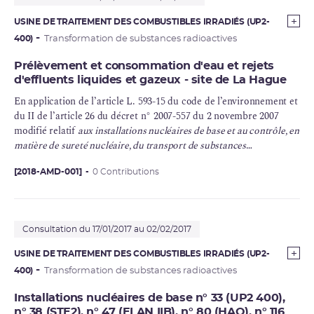
USINE DE TRAITEMENT DES COMBUSTIBLES IRRADIÉS (UP2-
400)
Transformation de substances radioactives
Prélèvement et consommation d'eau et rejets
d'effluents liquides et gazeux - site de La Hague
En application de l’article L. 593-15 du code de l’environnement et
du II de l’article 26 du décret n° 2007-557 du 2 novembre 2007
modifié relatif
aux installations nucléaires de base et au contrôle, en
matière de sureté nucléaire, du transport de substances
radioactives
, ORANO (ex AREVA NC) a déposé un dossier de
o
demande de modification des décisions suivantes : la décision n
[2018-AMD-001]
0 Contributions
2015-DC-0535 de l’Autorité de
sûreté nucléaire
du 22 décembre
o
2015 et la décision n
2015-DC-0536 de l’Autorité de sûreté
nucléaire du 22 décembre 2015.
Consultation du 17/01/2017 au 02/02/2017
USINE DE TRAITEMENT DES COMBUSTIBLES IRRADIÉS (UP2-
400)
Transformation de substances radioactives
Installations nucléaires de base n° 33 (UP2 400),
n° 38 (STE2), n° 47 (ELAN IIB), n° 80 (HAO), n° 116