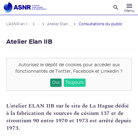
Recherche
Menu
L'ASNR en région
...
Atelier Elan IIB
Consultations du public
Atelier Elan IIB
Autorisez le dépôt de cookies pour accéder aux
fonctionnalités de
Twitter, Facebook et LinkedIn
?
Oui
Toujours
L’atelier ELAN IIB sur le site de La Hague dédié
à la fabrication de sources de
césium
137 et de
strontium
90 entre 1970 et 1973 est arrêté depuis
1973.