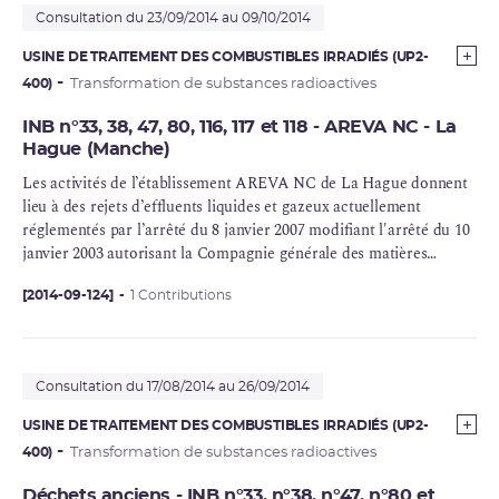
Consultation du 23/09/2014 au 09/10/2014
USINE DE TRAITEMENT DES COMBUSTIBLES IRRADIÉS (UP2-
400)
Transformation de substances radioactives
INB n°33, 38, 47, 80, 116, 117 et 118 - AREVA NC - La
Hague (Manche)
Les activités de l’établissement AREVA NC de La Hague donnent
lieu à des rejets d’effluents liquides et gazeux actuellement
réglementés par l’arrêté du 8 janvier 2007 modifiant l'arrêté du 10
janvier 2003 autorisant la Compagnie générale des matières
nucléaires à poursuivre les prélèvements d'eau et les rejets
d'effluents liquides et gazeux pour l'exploitation du site nucléaire
[2014-09-124]
1 Contributions
de La Hague.
Consultation du 17/08/2014 au 26/09/2014
USINE DE TRAITEMENT DES COMBUSTIBLES IRRADIÉS (UP2-
400)
Transformation de substances radioactives
Déchets anciens - INB n°33, n°38, n°47, n°80 et