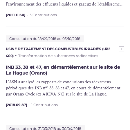
l’environnement des effluents liquides et gazeux de l’établissement
de La Hague
[2021.11.60]
3 Contributions
Consultation du 18/09/2018 au 03/10/2018
USINE DE TRAITEMENT DES COMBUSTIBLES IRRADIÉS (UP2-
400)
Transformation de substances radioactives
INB 33, 38 et 47, en démantèlement sur le site de
La Hague (Orano)
L’ASN a analysé les rapports de conclusions des réexamens
os
périodiques des
INB
n
33, 38 et 47, en cours de
démantèlement
par
Orano
Cycle (ex
AREVA
NC) sur le site de La Hague.
[2018.09.87]
1 Contributions
Consultation du 31/03/2018 au 30/04/2018