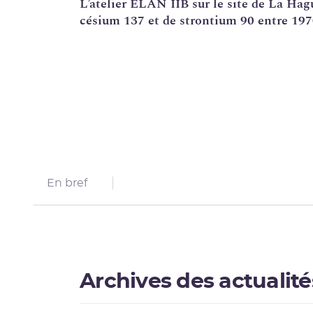
L’atelier ELAN IIB sur le site de La Hagu
césium
137 et de
strontium
90 entre 1970
Corrosion sous contrainte
Usine Creusot Forge
Évaluations complémentaires de sûreté
En bref
Archives des actualit