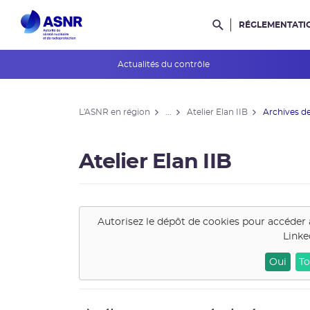
RÉGLEMENTATI
Rechercher dans l
Actualités du contrôle
L'ASNR en région
L'ASNR en région
...
Atelier Elan IIB
Archives de
Contrôle de l'ASNR
INES et ASN-SFRO
Atelier Elan IIB
Réexamens périodiques
Petits Réacteurs Modulaires
Autorisez le dépôt de cookies pour accéder 
Linke
EPR 2
Oui
To
Surveillance des PFAS
Réacteur EPR de Flamanville