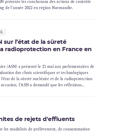
ASN présente les conclusions des actions de contrôle
ong de l’année 2022 en région Normandie.
35
 sur l’état de la sûreté
la radioprotection en France en
aire (ASN) a présenté le 25 mai aux parlementaires de
aluation des choix scientifiques et technologiques
’état de la sûreté nucléaire et de la radioprotection
 occasion, l’ASN a demandé que les réflexions
a prochaine programmation pluriannuelle de l’énergie
e de manière systémique.
ites de rejets d'effluents
ant les modalités de prélèvement, de consommation