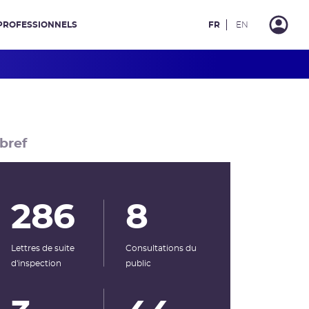
PROFESSIONNELS
FR
EN
bref
286
8
Lettres de suite
Consultations du
d'inspection
public