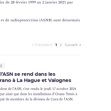
ire
de 28 février 1999 au 2 janvier 2025 par
e et de
radioprotection
(
ASNR
) sont désormais
(current)
Précédent
1
2
Suivant
32
l’ASN se rend dans les
Orano à La Hague et Valognes
ent de l’ASN, s’est rendu le jeudi 17 octobre 2024
e ainsi que dans les installations d’Orano Temis à
gné de membres de la division de Caen de l’ASN.