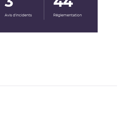
3
44
Avis d'incidents
Rêglementation