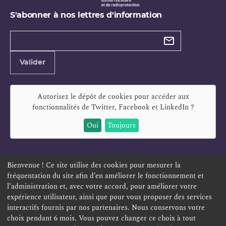
S'abonner à nos lettres d'information
Types de
newsletter
Adresse
Valider
e-
mail
Autorisez le dépôt de cookies pour accéder aux
fonctionnalités de
Twitter, Facebook et LinkedIn
?
Oui
Toujours
Bienvenue ! Ce site utilise des cookies pour mesurer la
fréquentation du site afin d’en améliorer le fonctionnement et
ESPACE PERSONNEL
OFFRES D'EMPLOI
SIGNALEMENT
l’administration et, avec votre accord, pour améliorer votre
TÉLÉSERVICES
PLAN DU SITE
LEXIQUE
expérience utilisateur, ainsi que pour vous proposer des services
interactifs fournis par nos partenaires. Nous conservons votre
ACCESSIBILITÉ
POLITIQUE DE CONFIDENTIALITÉ
choix pendant 6 mois. Vous pouvez changer ce choix à tout
MENTIONS LÉGALES
CONTACT