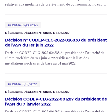
relatives aux modalités de prélèvement, de consommation d’eau et
de rejet dans l’environnement des effluents liquides et gazeux des
installations nucléaires de base
nos33 (UP2-400), 38 (STE2 et AT1), 47 (ELAN II B), 80 (HAO), 116
(UP3-A), 117 (UP2-800) et 118 (STE3) exploitées par AREVA NC
Publié le 02/06/2022
sur le site de La Hague (département de la Manche).
DÉCISIONS RÉGLEMENTAIRES DE L'ASNR
Décision n° CODEP-CLG-2022-026838 du président
de l’ASN du 1er juin 2022
Décision CODEP-CLG-2022-026838 du président de l’Autorité de
sûreté nucléaire du 1er juin 2022 établissant la liste des
installations nucléaires de base au 31 mai 2022
Publié le 10/01/2022
DÉCISIONS RÉGLEMENTAIRES DE L'ASNR
Décision CODEP-CLG-2022-001287 du président de
l’ASN du 7 janvier 2022
Décision CODEP-CLG-2022-001287 du président de l’Autorité de