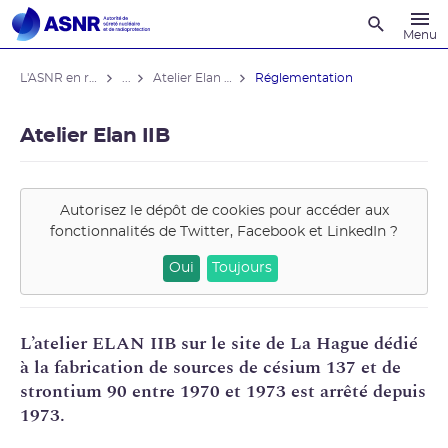
Recherche
Menu
L'ASNR en région
...
Atelier Elan IIB
Réglementation
Atelier Elan IIB
Autorisez le dépôt de cookies pour accéder aux
fonctionnalités de
Twitter, Facebook et LinkedIn
?
Oui
Toujours
L’atelier ELAN IIB sur le site de La Hague dédié
à la fabrication de sources de
césium
137 et de
strontium
90 entre 1970 et 1973 est arrêté depuis
1973.