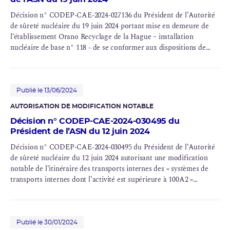
Décision n° CODEP-CAE-2024-027136 du Président de l’Autorité
de sûreté nucléaire du 19 juin 2024 portant mise en demeure de
l’établissement Orano Recyclage de la Hague –
installation
nucléaire de base
n° 118 - de se conformer aux dispositions de
l’article 2.5.1 de l’arrêté du 7 février 2012 modifié fixant les règles
générales relatives aux installations nucléaires de base en ce qui
concerne le barrage des Moulinets
Publié le 13/06/2024
AUTORISATION DE MODIFICATION NOTABLE
Décision n° CODEP-CAE-2024-030495 du
Président de l’ASN du 12 juin 2024
Décision n° CODEP-CAE-2024-030495 du Président de l’Autorité
de sûreté nucléaire du 12 juin 2024 autorisant une modification
notable de l’itinéraire des transports internes des « systèmes de
transports internes dont l’activité est supérieure à 100A2 »
exploités sur le site de La Hague
Publié le 30/01/2024