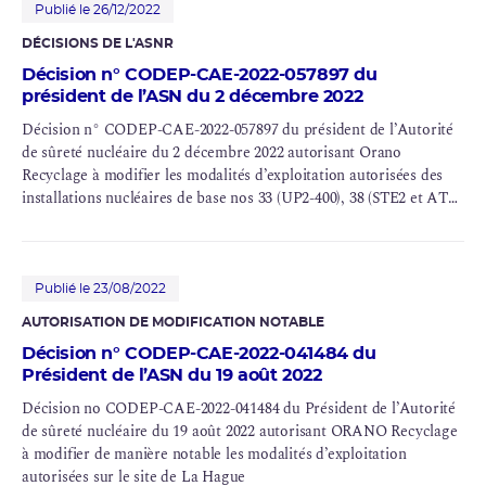
Publié le 26/12/2022
DÉCISIONS DE L'ASNR
Décision n° CODEP-CAE-2022-057897 du
président de l’ASN du 2 décembre 2022
Décision n° CODEP-CAE-2022-057897 du président de l’Autorité
de sûreté nucléaire du 2 décembre 2022 autorisant Orano
Recyclage à modifier les modalités d’exploitation autorisées des
installations nucléaires de base nos 33 (
UP2-400
), 38 (STE2 et
AT1
),
47 (
ELAN II B
), 80 (
HAO
), 116 (
UP3-A
), 117 (
UP2-800
) et 118
(station de
traitement des effluents
STE3).
Publié le 23/08/2022
AUTORISATION DE MODIFICATION NOTABLE
Décision n° CODEP-CAE-2022-041484 du
Président de l’ASN du 19 août 2022
Décision no CODEP-CAE-2022-041484 du Président de l’Autorité
de sûreté nucléaire du 19 août 2022 autorisant ORANO Recyclage
à modifier de manière notable les modalités d’exploitation
autorisées sur le site de La Hague