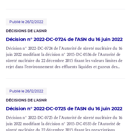
Publié le 26/12/2022
DÉCISIONS DE L'ASNR
Décision n° 2022-DC-0724 de l’ASN du 16 juin 2022
Décision n° 2022-DC-0724 de l’Autorité de sûreté nucléaire du 16
juin 2022 modifiant la décision n° 2015-DC-0536 de l’Autorité de
sûreté nucléaire du 22 décembre 2015 fixant les valeurs limites de
rejet dans l’environnement des effluents liquides et gazeux des
installations nucléaires de base nos 33 (UP2-400), 38 (STE2 et AT1),
47 (ELAN II B), 80 (HAO), 116 (UP3-A), 117 (UP2-800) et 118
(STE3) exploitées par
AREVA
NC sur le site de La Hague
(département de la Manche).
Publié le 26/12/2022
DÉCISIONS DE L'ASNR
Décision n° 2022-DC-0725 de l’ASN du 16 juin 2022
Décision n° 2022-DC-0725 de l’Autorité de sûreté nucléaire du 16
juin 2022 modifiant la décision n° 2015-DC-0535 de l’Autorité de
sûreté nucléaire du 22 décembre 2015 fixant les prescriptions