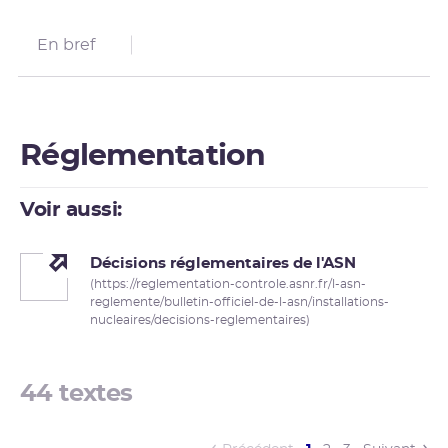
En bref
Réglementation
Voir aussi:
Décisions réglementaires de l'ASN
(https://reglementation-controle.asnr.fr/l-asn-
reglemente/bulletin-officiel-de-l-asn/installations-
nucleaires/decisions-reglementaires)
44 textes