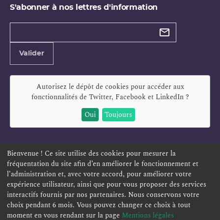
S'abonner à nos lettres d'information
Types de
newsletter
Adresse
Valider
e-
mail
Autorisez le dépôt de cookies pour accéder aux
fonctionnalités de
Twitter, Facebook et LinkedIn
?
Oui
Toujours
Bienvenue ! Ce site utilise des cookies pour mesurer la
fréquentation du site afin d’en améliorer le fonctionnement et
ESPACE PERSONNEL
OFFRES D'EMPLOI
SIGNALEMENT
l’administration et, avec votre accord, pour améliorer votre
TÉLÉSERVICES
PLAN DU SITE
LEXIQUE
expérience utilisateur, ainsi que pour vous proposer des services
interactifs fournis par nos partenaires. Nous conservons votre
ACCESSIBILITÉ
POLITIQUE DE CONFIDENTIALITÉ
choix pendant 6 mois. Vous pouvez changer ce choix à tout
MENTIONS LÉGALES
CONTACT
moment en vous rendant sur la page
Mentions légales