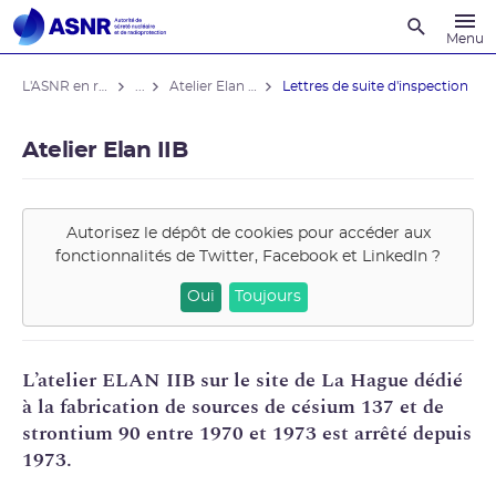
Recherche
Menu
L'ASNR en région
...
Atelier Elan IIB
Lettres de suite d'inspection
Atelier Elan IIB
Autorisez le dépôt de cookies pour accéder aux
fonctionnalités de
Twitter, Facebook et LinkedIn
?
Oui
Toujours
L’atelier ELAN IIB sur le site de La Hague dédié
à la fabrication de sources de
césium
137 et de
strontium
90 entre 1970 et 1973 est arrêté depuis
1973.