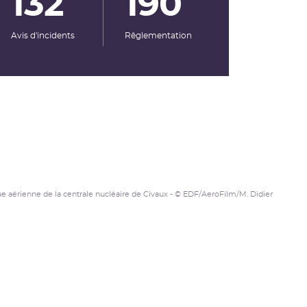
132
190
Avis d'incidents
Rêglementation
e aérienne de la centrale nucléaire de Civaux - © EDF/AeroFilm/M. Didier