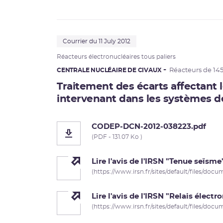
Courrier du 11 July 2012
Réacteurs électronucléaires tous paliers
CENTRALE NUCLÉAIRE DE CIVAUX
Réacteurs de 14
Traitement des écarts affectant 
intervenant dans les systèmes 
CODEP-DCN-2012-038223.pdf
(PDF - 131.07 Ko )
Lire l'avis de l'IRSN "Tenue seïsme
(https://www.irsn.fr/sites/default/files/doc
Lire l'avis de l'IRSN "Relais élec
(https://www.irsn.fr/sites/default/files/doc