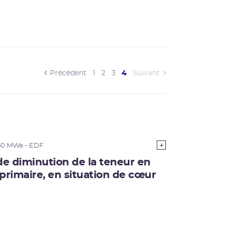
(current)
Précédent
1
2
3
4
Suivant
50 MWe - EDF
 de diminution de la teneur en
 primaire, en situation de cœur