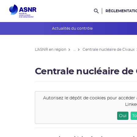
RÉGLEMENTATI
Rechercher dans l
Actualités du contrôle
L'ASNR en région
L'ASNR en région
...
Centrale nucléaire de Civaux
Contrôle de l'ASNR
INES et ASN-SFRO
Centrale nucléaire de
Réexamens périodiques
Petits Réacteurs Modulaires
Autorisez le dépôt de cookies pour accéder 
Linke
EPR 2
Oui
To
Surveillance des PFAS
Réacteur EPR de Flamanville