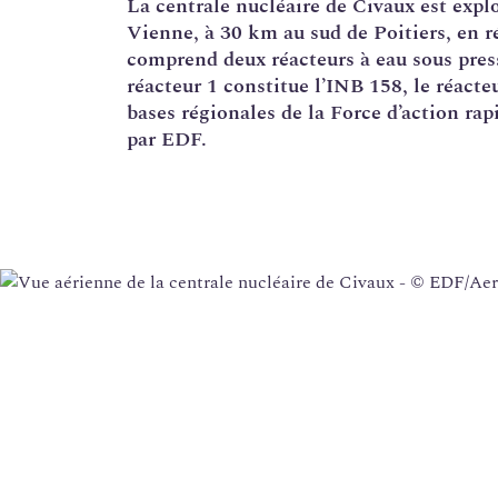
La
centrale nucléaire
de Civaux est expl
Vienne, à 30 km au sud de Poitiers, en 
Corrosion sous contrainte
comprend deux réacteurs à eau sous pre
Usine Creusot Forge
réacteur 1 constitue l’
INB
158, le réacte
bases régionales de la Force d’action rap
Évaluations complémentaires de sûreté
par EDF.