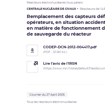
Réacteurs électronucléaires tous paliers
CENTRALE NUCLÉAIRE DE CIVAUX
Réacteurs de 14
Remplacement des capteurs défai
opérateurs, en situation accident
en matière de fonctionnement d
de sauvegarde du réacteur
CODEP-DCN-2012-004417.pdf
(PDF - 121.80 Ko )
Lire l'avis de l'IRSN
(https://www.irsn.fr/sites/default/files/doc
Courrier du 27 April 2005
Tous les réacteurs éléctronucléaires