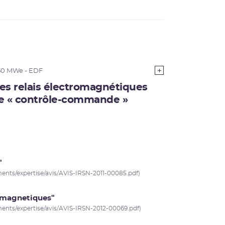
50 MWe - EDF
les relais électromagnétiques
de « contrôle-commande »
"
uments/expertise/avis/AVIS-IRSN-2011-00085.pdf)
tromagnetiques"
uments/expertise/avis/AVIS-IRSN-2012-00069.pdf)