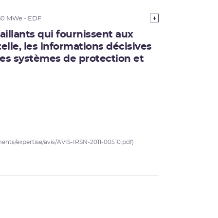
50 MWe - EDF
llants qui fournissent aux
elle, les informations décisives
es systèmes de protection et
uments/expertise/avis/AVIS-IRSN-2011-00510.pdf)