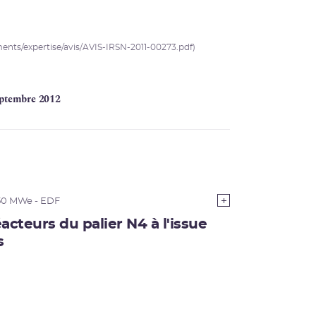
uments/expertise/avis/AVIS-IRSN-2011-00273.pdf)
eptembre 2012
50 MWe - EDF
acteurs du palier N4 à l'issue
s