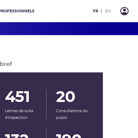
PROFESSIONNELS
FR
EN
bref
451
20
Lettres de suite
Consultations du
d'inspection
public