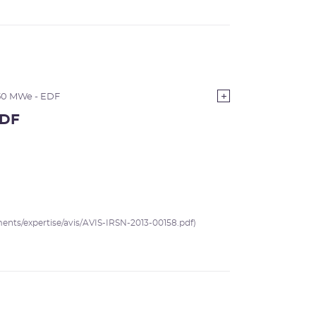
50 MWe - EDF
EDF
uments/expertise/avis/AVIS-IRSN-2013-00158.pdf)