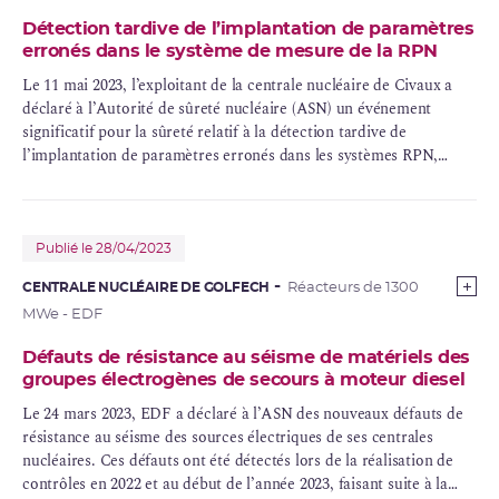
Détection tardive de l’implantation de paramètres
erronés dans le système de mesure de la RPN
Le 11 mai 2023, l’exploitant de la centrale nucléaire de Civaux a
déclaré à l’Autorité de sûreté nucléaire (ASN) un événement
significatif pour la sûreté relatif à la détection tardive de
l’implantation de paramètres erronés dans les systèmes
RPN
,
cumulée à un défaut sur un capteur de pression d’un
générateur
de vapeur
. En application des
règles générales d’exploitation
, cette
situation a conduit EDF à replier le réacteur 2 le temps de
corriger ces défauts.
Publié le 28/04/2023
CENTRALE NUCLÉAIRE DE GOLFECH
Réacteurs de 1300
MWe - EDF
Défauts de résistance au séisme de matériels des
groupes électrogènes de secours à moteur diesel
Le 24 mars 2023, EDF a déclaré à l’ASN des nouveaux défauts de
résistance au séisme des sources électriques de ses centrales
nucléaires. Ces défauts ont été détectés lors de la réalisation de
contrôles en 2022 et au début de l’année 2023, faisant suite à la