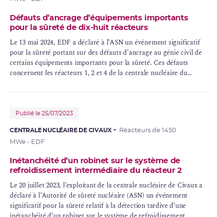
Défauts d’ancrage d’équipements importants
pour la sûreté de dix-huit réacteurs
Le 13 mai 2024, EDF a déclaré à l’ASN un événement significatif
pour la sûreté portant sur des défauts d’ancrage au génie civil de
certains équipements importants pour la sûreté. Ces défauts
concernent les réacteurs 1, 2 et 4 de la centrale nucléaire du
Blayais, 2, 3 et 4 de la centrale nucléaire de Chinon B, 1 et 2 de la
centrale nucléaire de Cruas, 2 et 3 de la centrale nucléaire de
Dampierre, 2, 3 et 6 de la centrale nucléaire de Gravelines, 4 de la
centrale nucléaire du Tricastin, 1 et 2 de la centrale nucléaire de
Publié le 25/07/2023
Belleville et 1 et 2 de la centrale nucléaire de Civaux.
CENTRALE NUCLÉAIRE DE CIVAUX
Réacteurs de 1450
MWe - EDF
Inétanchéité d’un robinet sur le système de
refroidissement intermédiaire du réacteur 2
Le 20 juillet 2023, l’exploitant de la centrale nucléaire de Civaux a
déclaré à l’Autorité de sûreté nucléaire (ASN) un événement
significatif pour la sûreté relatif à la détection tardive d’une
inétanchéité d’un robinet sur le système de refroidissement