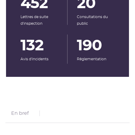
452
20
Lettres de suite
Consultations du
d'inspection
public
132
190
Avis d'incidents
Rêglementation
En bref