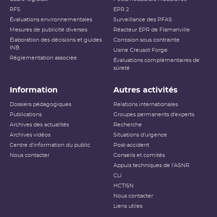
RFS
EPR 2
Évaluations environnementales
Surveillance des PFAS
Mesures de publicité diverses
Réacteur EPR de Flamanville
Élaboration des décisions et guides
Corrosion sous contrainte
INB
Usine Creusot Forge
Réglementation associée
Évaluations complémentaires de
sûreté
Information
Autres activités
Dossiers pédagogiques
Relations internationales
Publications
Groupes permanents d'experts
Archives des actualités
Recherche
Archives vidéos
Situations d'urgence
Centre d'information du public
Post-accident
Nous contacter
Conseils et comités
Appuis techniques de l'ASNR
CLI
HCTISN
Nous contacter
Liens utiles