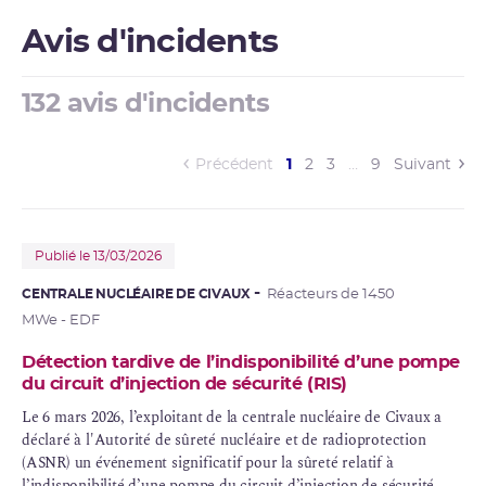
Avis d'incidents
132 avis d'incidents
(current)
Précédent
1
2
3
…
9
Suivant
Publié le 13/03/2026
CENTRALE NUCLÉAIRE DE CIVAUX
Réacteurs de 1450
MWe - EDF
Détection tardive de l’indisponibilité d’une pompe
du circuit d’injection de sécurité (RIS)
Le 6 mars 2026, l’exploitant de la centrale nucléaire de Civaux a
déclaré à l'Autorité de
sûreté nucléaire
et de
radioprotection
(
ASNR
) un
événement significatif
pour la sûreté relatif à
l’indisponibilité d’une pompe du
circuit d’injection de sécurité