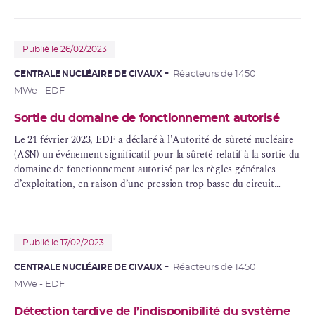
décision de l’ASN du 19 février 2019 prescrivant une vérification
de la conformité de ces systèmes. Les contrôles menés depuis 2019
avaient déjà permis de détecter plusieurs écarts. Les contrôles
sont maintenant achevés sur l’ensemble des réacteurs nucléaires
Publié le 26/02/2023
CENTRALE NUCLÉAIRE DE CIVAUX
Réacteurs de 1450
MWe - EDF
Sortie du domaine de fonctionnement autorisé
Le 21 février 2023, EDF a déclaré à l'Autorité de sûreté nucléaire
(ASN) un événement significatif pour la sûreté relatif à la sortie du
domaine de fonctionnement autorisé par les règles générales
d’exploitation, en raison d’une pression trop basse du circuit
primaire principal.
Publié le 17/02/2023
CENTRALE NUCLÉAIRE DE CIVAUX
Réacteurs de 1450
MWe - EDF
Détection tardive de l’indisponibilité du système