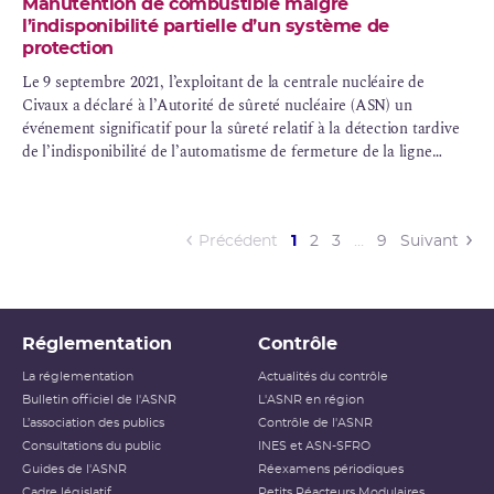
Manutention de combustible malgré
l’indisponibilité partielle d’un système de
protection
Le 9 septembre 2021, l’exploitant de la centrale nucléaire de
Civaux a déclaré à l’Autorité de sûreté nucléaire (ASN) un
événement significatif pour la sûreté relatif à la détection tardive
de l’indisponibilité de l’automatisme de fermeture de la ligne
d’aspiration du circuit PTR.
(current)
Précédent
1
2
3
…
9
Suivant
Réglementation
Contrôle
La réglementation
Actualités du contrôle
Bulletin officiel de l'ASNR
L'ASNR en région
L’association des publics
Contrôle de l'ASNR
Consultations du public
INES et ASN-SFRO
Guides de l'ASNR
Réexamens périodiques
Cadre législatif
Petits Réacteurs Modulaires