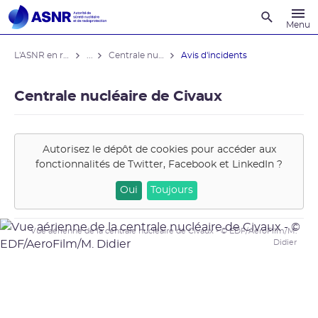
Recherche
Menu
L'ASNR en région
...
Centrale nucléaire de Civaux
Avis d'incidents
Centrale nucléaire de Civaux
Autorisez le dépôt de cookies pour accéder aux
fonctionnalités de
Twitter, Facebook et LinkedIn
?
Oui
Toujours
Vue aérienne de la centrale nucléaire de Civaux - © EDF/AeroFilm/M.
Didier