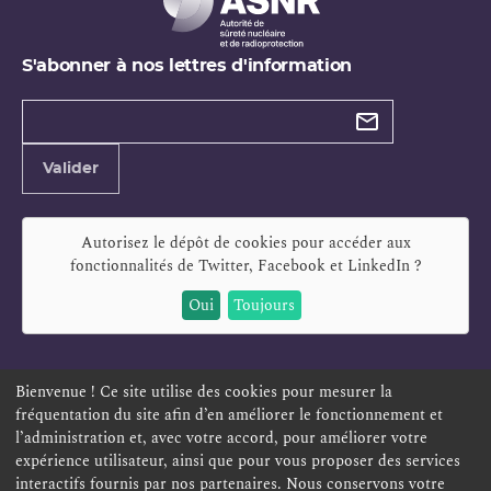
S'abonner à nos lettres d'information
Types de
newsletter
Adresse
Valider
e-
mail
Autorisez le dépôt de cookies pour accéder aux
fonctionnalités de
Twitter, Facebook et LinkedIn
?
Oui
Toujours
Bienvenue ! Ce site utilise des cookies pour mesurer la
fréquentation du site afin d’en améliorer le fonctionnement et
ESPACE PERSONNEL
OFFRES D'EMPLOI
SIGNALEMENT
l’administration et, avec votre accord, pour améliorer votre
TÉLÉSERVICES
PLAN DU SITE
LEXIQUE
expérience utilisateur, ainsi que pour vous proposer des services
interactifs fournis par nos partenaires. Nous conservons votre
ACCESSIBILITÉ
POLITIQUE DE CONFIDENTIALITÉ