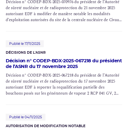
Décision n° CODEP-BDX-2025-070976 du président de l’Autorité
de sûreté nucléaire et de radioprotection du 21 novembre 2025
autorisant EDF à modifier de manière notable les modalités
d’exploitation autorisées du site de la centrale nucléaire de Civaux
(INB n° 158, 159)
Publié le 17/11/2025
DÉCISIONS DE L'ASNR
Décision n° CODEP-BDX-2025-067218 du président
de l’ASNR du 17 novembre 2025
Décision n° CODEP-BDX-2025-067218 du président de l’Autorité
de sûreté nucléaire et de radioprotection du 17 novembre 2025
autorisant EDF à reporter la requalification partielle des
bouchons posés sur les générateurs de vapeur 2 RCP 041
GV
, 2
RCP 042 GV, 2 RCP 043 GV et 2 RCP 044 GV du réacteur n° 2 de
la centrale nucléaire de Civaux (INB n° 159)
Publié le 04/11/2025
AUTORISATION DE MODIFICATION NOTABLE