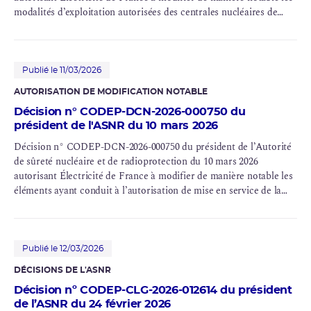
modalités d’exploitation autorisées des centrales nucléaires de
Bugey (INB n° 78 et n° 89), Blayais (INB n° 86 et n° 110), Chinon
(INB n° 107 et n° 132), Cruas (INB n° 111 et n° 112), Dampierre
(INB n° 84 et n° 85), Gravelines (INB n° 96, n° 97 et n° 122), Saint-
Laurent (INB n° 100), Tricastin (INB n° 87 et n° 88), Paluel (INB n°
Publié le 11/03/2026
103, n° 104, n° 114 et n° 115), Flamanville (INB n° 108 et n° 109),
AUTORISATION DE MODIFICATION NOTABLE
Saint-Alban (INB n° 119 et n° 120), Belleville (INB n° 127 et n°
Décision n° CODEP-DCN-2026-000750 du
128), Nogent (INB n° 129 et n° 130), Penly (INB n° 136 et n° 140),
président de l'ASNR du 10 mars 2026
Golfech (INB n° 135 et n° 142), Cattenom (INB n° 124, n° 125, n°
126 et n° 137), Chooz (INB n° 139 et n° 144) et Civaux (INB n° 158
Décision n° CODEP-DCN-2026-000750 du président de l’Autorité
et n° 159)
de sûreté nucléaire et de radioprotection du 10 mars 2026
autorisant Électricité de France à modifier de manière notable les
éléments ayant conduit à l’autorisation de mise en service de la
centrale nucléaire de Civaux (INB n° 158 et n° 159)
Publié le 12/03/2026
DÉCISIONS DE L'
ASNR
Décision nº CODEP-CLG-2026-012614 du président
de l’ASNR du 24 février 2026