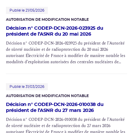
Publié le 21/05/2026
AUTORISATION DE MODIFICATION NOTABLE
Décision n° CODEP-DCN-2026-023925 du
président de l’ASNR du 20 mai 2026
Décision n° CODEP-DCN-2026-023925 du président de l’Autorité
de sûreté nucléaire et de radioprotection du 20 mai 2026
autorisant Électricité de France à modifier de manière notable les
modalités d’exploitation autorisées des centrales nucléaires de
Bugey (INB n° 78 et n° 89), Blayais (INB n° 86 et n° 110), Chinon
(INB n° 107 et n° 132), Cruas (INB n° 111 et n° 112), Dampierre
(INB n° 84 et n° 85), Gravelines (INB n° 96, n° 97 et n° 122), Saint-
Laurent (INB n° 100), Tricastin (INB n° 87 et n° 88), Paluel (INB n°
Publié le 31/03/2026
103, n° 104, n° 114 et n° 115), Flamanville (INB n° 108 et n° 109),
AUTORISATION DE MODIFICATION NOTABLE
Saint-Alban (INB n° 119 et n° 120), Belleville (INB n° 127 et n°
Décision n° CODEP-DCN-2026-010038 du
128), Nogent (INB n° 129 et n° 130), Penly (INB n° 136 et n° 140),
président de l’ASNR du 27 mars 2026
Golfech (INB n° 135 et n° 142), Cattenom (INB n° 124, n° 125, n°
126 et n° 137), Chooz (INB n° 139 et n° 144), Civaux (INB n° 158 et
Décision n° CODEP-DCN-2026-010038 du président de l’Autorité
n° 159) et Flamanville 3 (INB n° 167)
de sûreté nucléaire et de radioprotection du 27 mars 2026
autorisant Électricité de France à modifier de manière notable les