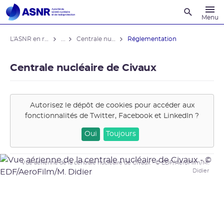
Recherche
Menu
L'ASNR en région
...
Centrale nucléaire de Civaux
Réglementation
Centrale nucléaire de Civaux
Autorisez le dépôt de cookies pour accéder aux
fonctionnalités de
Twitter, Facebook et LinkedIn
?
Oui
Toujours
Vue aérienne de la centrale nucléaire de Civaux - © EDF/AeroFilm/M.
Didier