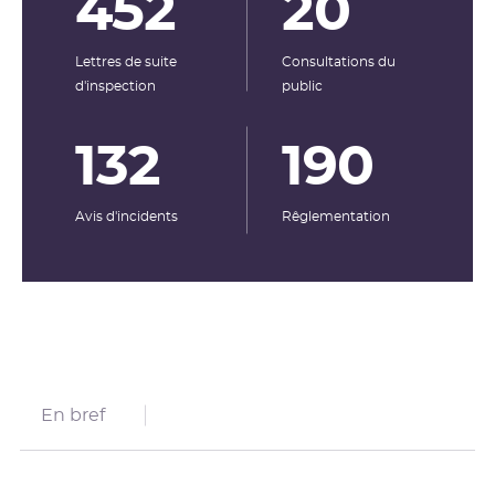
452
20
Lettres de suite
Consultations du
d'inspection
public
132
190
Avis d'incidents
Rêglementation
En bref