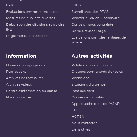
RFS
EPR 2
Évaluations environnementales
Surveillance des PFAS
Mesures de publicité diverses
Réacteur EPR de Flamanville
Élaboration des décisions et guides
Corrosion sous contrainte
INB
Usine Creusot Forge
Réglementation associée
Évaluations complémentaires de
sûreté
Information
Autres activités
Dossiers pédagogiques
Relations internationales
Publications
Groupes permanents d'experts
Archives des actualités
Recherche
Archives vidéos
Situations d'urgence
Centre d'information du public
Post-accident
Nous contacter
Conseils et comités
Appuis techniques de l'ASNR
CLI
HCTISN
Nous contacter
Liens utiles