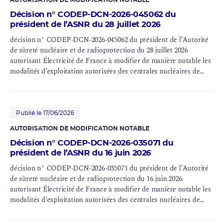
AUTORISATION DE MODIFICATION NOTABLE
Décision n° CODEP-DCN-2026-045062 du
président de l’ASNR du 28 juillet 2026
décision n° CODEP-DCN-2026-045062 du président de l’Autorité
de
sûreté nucléaire
et de
radioprotection
du 28 juillet 2026
autorisant Électricité de France à modifier de manière notable les
modalités d’exploitation autorisées des centrales nucléaires de
Bugey (INB n° 78 et n° 89), Blayais (INB n° 86 et n° 110), Chinon
(INB n° 107 et n° 132), Cruas (INB n° 111 et n° 112), Dampierre
(INB n° 84 et n° 85), Gravelines (INB n° 96, n° 97 et n° 122), Saint-
Laurent (INB n° 100), Tricastin (INB n° 87 et n° 88), Paluel (INB n°
Publié le 17/06/2026
103, n° 104, n° 114 et n° 115), Flamanville (INB n° 108 et n° 109),
AUTORISATION DE MODIFICATION NOTABLE
Saint-Alban (INB n° 119 et n° 120), Belleville (INB n° 127 et n°
Décision n° CODEP-DCN-2026-035071 du
128), Nogent (INB n° 129 et n° 130), Penly (INB n° 136 et n° 140),
président de l’ASNR du 16 juin 2026
Golfech (INB n° 135 et n° 142), Cattenom (INB n° 124, n° 125, n°
126 et n° 137), Chooz (INB n° 139 et n° 144) et Civaux (INB n° 158
décision n° CODEP-DCN-2026-035071 du président de l’Autorité
et n° 159)
de sûreté nucléaire et de radioprotection du 16 juin 2026
autorisant Électricité de France à modifier de manière notable les
modalités d’exploitation autorisées des centrales nucléaires de
Chooz (INB n° 139 et n° 144) et Civaux (INB n° 158 et n° 159)