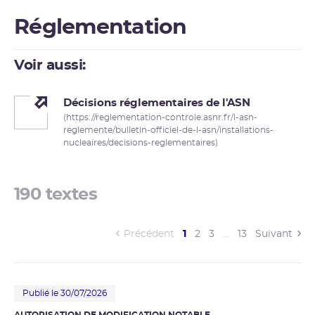
Réglementation
Voir aussi:
Décisions réglementaires de l'ASN
(https://reglementation-controle.asnr.fr/l-asn-
reglemente/bulletin-officiel-de-l-asn/installations-
nucleaires/decisions-reglementaires)
190 textes
(current)
Précédent
1
2
3
…
13
Suivant
Publié le 30/07/2026