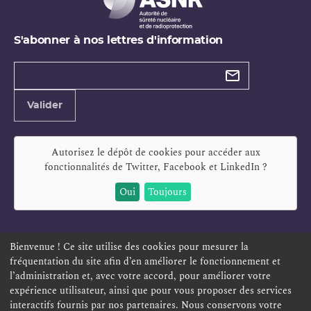
S'abonner à nos lettres d'information
Types de
newsletter
Adresse
Valider
e-
mail
Autorisez le dépôt de cookies pour accéder aux
fonctionnalités de
Twitter, Facebook et LinkedIn
?
Oui
Toujours
Bienvenue ! Ce site utilise des cookies pour mesurer la
fréquentation du site afin d’en améliorer le fonctionnement et
ESPACE PERSONNEL
OFFRES D'EMPLOI
SIGNALEMENT
l’administration et, avec votre accord, pour améliorer votre
TÉLÉSERVICES
PLAN DU SITE
LEXIQUE
expérience utilisateur, ainsi que pour vous proposer des services
interactifs fournis par nos partenaires. Nous conservons votre
ACCESSIBILITÉ
POLITIQUE DE CONFIDENTIALITÉ