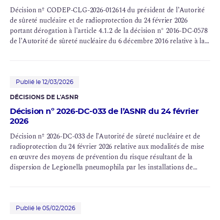
Décision nº CODEP-CLG-2026-012614 du président de l’Autorité
de sûreté nucléaire et de radioprotection du 24 février 2026
portant dérogation à l’article 4.1.2 de la décision n° 2016-DC-0578
de l’Autorité de sûreté nucléaire du 6 décembre 2016 relative à la
prévention des risques résultant de la dispersion de micro-
organismes pathogènes (légionelles et amibes) par les installations
de refroidissement du
circuit secondaire
des réacteurs
électronucléaires à eau sous pression pour la centrale nucléaire de
Publié le 12/03/2026
Civaux
DÉCISIONS DE L'ASNR
Décision nº 2026-DC-033 de l’ASNR du 24 février
2026
Décision nº 2026-DC-033 de l’Autorité de sûreté nucléaire et de
radioprotection du 24 février 2026 relative aux modalités de mise
en œuvre des moyens de prévention du risque résultant de la
dispersion de Legionella pneumophila par les installations de
refroidissement des circuits de la centrale nucléaire de Civaux
Publié le 05/02/2026