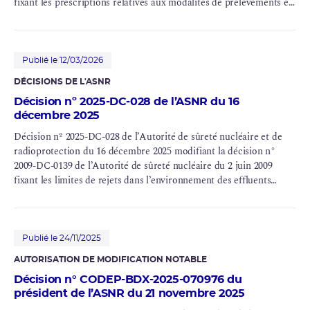
fixant les prescriptions relatives aux modalités de prélèvements et
de consommation d’eau et de rejets dans l'environnement des
effluents liquides et gazeux des installations nucléaires de base n°
158 et n° 159 exploitées par Électricité de France (EDF SA) sur la
commune de Civaux (département de la Vienne)
Publié le 12/03/2026
DÉCISIONS DE L'ASNR
Décision nº 2025-DC-028 de l’ASNR du 16
décembre 2025
Décision nº 2025-DC-028 de l’Autorité de sûreté nucléaire et de
radioprotection du 16 décembre 2025 modifiant la décision n°
2009-DC-0139 de l’Autorité de sûreté nucléaire du 2 juin 2009
fixant les limites de rejets dans l’environnement des effluents
liquides et gazeux des installations nucléaires de base n° 158 et n°
159 exploitées par Électricité de France (EDF SA) sur la commune
de Civaux (département de la Vienne)
Publié le 24/11/2025
AUTORISATION DE MODIFICATION NOTABLE
Décision n° CODEP-BDX-2025-070976 du
président de l’ASNR du 21 novembre 2025