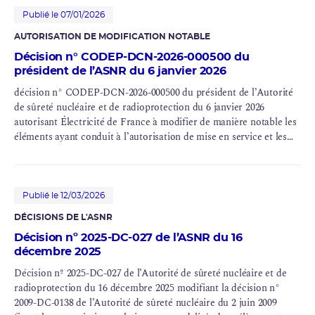
Publié le 07/01/2026
AUTORISATION DE MODIFICATION NOTABLE
Décision n° CODEP-DCN-2026-000500 du
président de l’ASNR du 6 janvier 2026
décision n° CODEP-DCN-2026-000500 du président de l’Autorité
de sûreté nucléaire et de radioprotection du 6 janvier 2026
autorisant Électricité de France à modifier de manière notable les
éléments ayant conduit à l’autorisation de mise en service et les
modalités d’exploitation autorisées des centrales nucléaires de
Paluel (INB n° 103, n° 104, n° 114 et n° 115), Flamanville (INB n°
108 et n° 109), Saint-Alban (INB n° 119 et n° 120), Belleville (INB
n° 127 et n° 128), Nogent (INB n° 129 et n° 130), Penly (INB n° 136
Publié le 12/03/2026
et n° 140), Golfech (INB n° 135 et n° 142), Cattenom (INB n° 124,
DÉCISIONS DE L'ASNR
n° 125, n° 126 et n° 137), Chooz (INB n° 139 et n° 144) et Civaux
Décision nº 2025-DC-027 de l’ASNR du 16
(INB n° 158 et n° 159)
décembre 2025
Décision nº 2025-DC-027 de l’Autorité de sûreté nucléaire et de
radioprotection du 16 décembre 2025 modifiant la décision n°
2009-DC-0138 de l’Autorité de sûreté nucléaire du 2 juin 2009