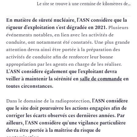
Le site se trouve à une centaine de kilomètres de
la Grande-Bretagne. Cette centrale nucléaire est
constituée de 2 réacteurs à eau sous pression
En matière de sûreté nucléaire, l’ASN considère que la
d'une puissance unitaire de 1300 MWe.
rigueur d’exploitation s’est dégradée en 2021.
Plusieurs
événements notables, en lien avec les activités de
conduite, ont notamment été constatés. Une plus grande
attention devra ainsi être portée à la préparation des
activités de conduite afin de renforcer leur bonne
appropriation par les agents en charge de les réaliser.
L’ASN considère également que l’exploitant devra
veiller à maintenir la sérénité en
salle de commande
en
toutes circonstances.
Dans le domaine de la radioprotection,
l’ASN considère
que le site doit poursuivre les actions engagées afin de
corriger les écarts observés ces dernières années.
Par
ailleurs, l’ASN considère qu’une vigilance particulière
devra être portée à la maîtrise du risque de