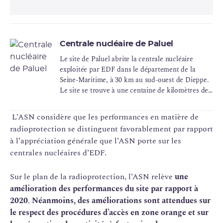
Centrale nucléaire de Paluel
Le site de Paluel abrite la centrale nucléaire
exploitée par EDF dans le département de la
Seine-Maritime, à 30 km au sud-ouest de Dieppe.
Le site se trouve à une centaine de kilomètres de
la Grande-Bretagne. Cette centrale nucléaire est
constituée de 4 réacteurs à eau sous pression
L’ASN considère que les performances en matière de
d'une puissance unitaire de 1300 MWe.
radioprotection se distinguent favorablement par rapport
à l’appréciation générale que l’ASN porte sur les
centrales nucléaires d’EDF.
Sur le plan de la radioprotection, l’ASN relève
une
amélioration des performances du site par rapport à
2020
.
Néanmoins, des améliorations sont attendues sur
le respect des procédures d’accès en zone orange et sur