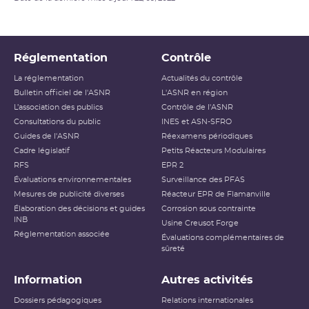
Réglementation
Contrôle
La réglementation
Actualités du contrôle
Bulletin officiel de l'ASNR
L'ASNR en région
L’association des publics
Contrôle de l'ASNR
Consultations du public
INES et ASN-SFRO
Guides de l'ASNR
Réexamens périodiques
Cadre législatif
Petits Réacteurs Modulaires
RFS
EPR 2
Évaluations environnementales
Surveillance des PFAS
Mesures de publicité diverses
Réacteur EPR de Flamanville
Élaboration des décisions et guides
Corrosion sous contrainte
INB
Usine Creusot Forge
Réglementation associée
Évaluations complémentaires de
sûreté
Information
Autres activités
Dossiers pédagogiques
Relations internationales