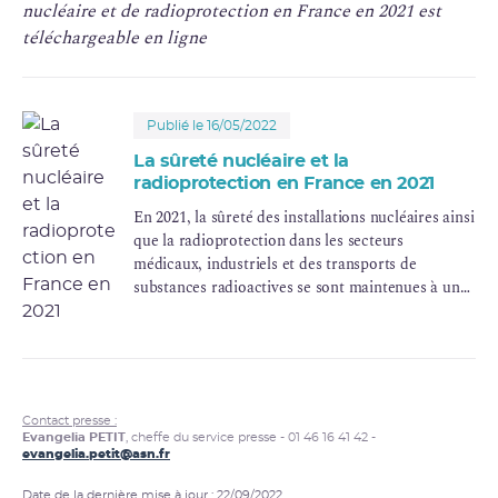
nucléaire et de radioprotection en France en 2021 est
téléchargeable en ligne
Publié le 16/05/2022
La sûreté nucléaire et la
radioprotection en France en 2021
En 2021, la sûreté des installations nucléaires ainsi
que la radioprotection dans les secteurs
médicaux, industriels et des transports de
substances radioactives se sont maintenues à un
niveau satisfaisant, en grande continuité par
rapport au niveau constaté en 2020.
Ce qui ressort plus particulièrement de l’année
2021, et notamment de sa seconde partie, ce sont
les fragilités industrielles qui touchent l’ensemble
Contact presse :
des installations nucléaires et le débat qui s’est
Evangelia PETIT
, cheffe du service presse - 01 46 16 41 42 -
installé sur les choix de politique énergétique et la
evangelia.petit@asn.fr
place du nucléaire dans ces choix.
Date de la dernière mise à jour : 22/09/2022