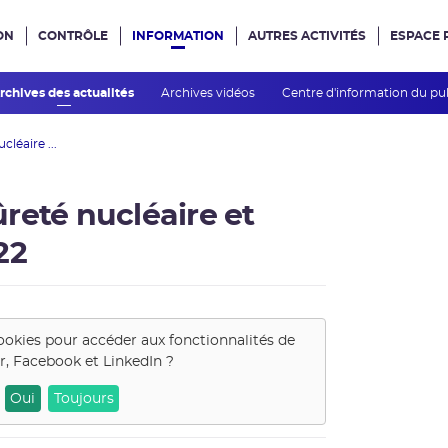
ON
CONTRÔLE
INFORMATION
AUTRES ACTIVITÉS
ESPACE 
e site
rchives des actualités
Archives vidéos
Centre d'information du pu
léaire ...
reté nucléaire et
22
ookies pour accéder aux fonctionnalités de
r, Facebook et LinkedIn
?
Oui
Toujours