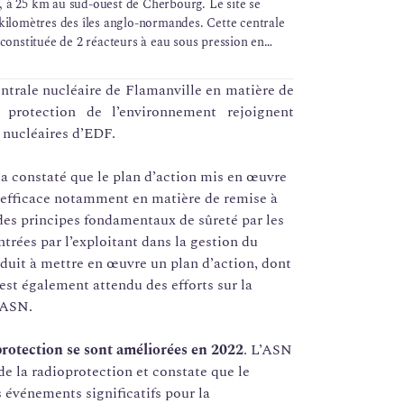
 à 25 km au sud-ouest de Cherbourg. Le site se
kilomètres des îles anglo-normandes. Cette centrale
 constituée de 2 réacteurs à eau sous pression en
ce unitaire de 1300 MWe.
ntrale nucléaire de Flamanville en matière de
 protection de l’environnement rejoignent
s nucléaires d’EDF.
 a constaté que le plan d’action mis en œuvre
té efficace notamment en matière de remise à
 des principes fondamentaux de sûreté par les
ntrées par l’exploitant dans la gestion du
nduit à mettre en œuvre un plan d’action, dont
l est également attendu des efforts sur la
l’ASN.
protection se sont améliorées en 2022
. L’ASN
e la radioprotection et constate que le
s événements significatifs pour la