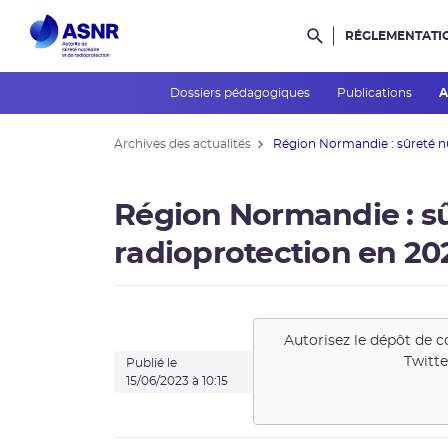
RÉGLEMENTATI
Rechercher dans l
Dossiers pédagogiques
Publications
A
Archives des actualités
Région Normandie : sûreté nuc
Région Normandie : sû
radioprotection en 20
Autorisez le dépôt de c
Twitte
Publié le
15/06/2023 à 10:15