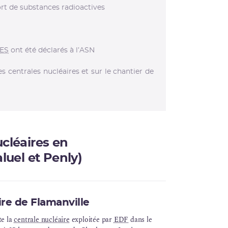
rt de substances radioactives
NES
ont été déclarés à l’ASN
es centrales nucléaires et sur le chantier de
ucléaires en
luel et Penly)
ire de Flamanville
te la
centrale nucléaire
exploitée par
EDF
dans le