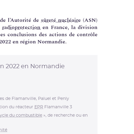
de l’Autorité de
sûreté nucléaire
(ASN)
a
radioprotection
en France, la division
les conclusions des actions de contrôle
e 2022 en région Normandie.
N en 2022 en Normandie
es de Flamanville, Paluel et Penly
ction du réacteur
EPR
Flamanville 3
ycle du combustible
», de recherche ou en
mité