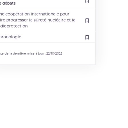
e débats
ne coopération internationale pour
aire progresser la sûreté nucléaire et la
adioprotection
hronologie
te de la dernière mise à jour : 22/10/2025