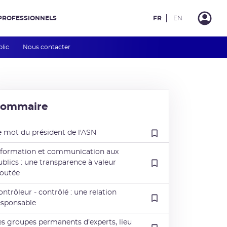
PROFESSIONNELS
FR
EN
blic
Nous contacter
Sommaire
e mot du président de l'ASN
nformation et communication aux
ublics : une transparence à valeur
joutée
ontrôleur - contrôlé : une relation
esponsable
es groupes permanents d’experts, lieu