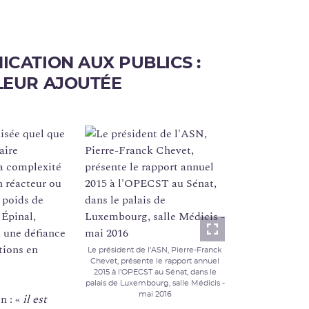
CATION AUX PUBLICS :
LEUR AJOUTÉE
isée quel que
aire
la complexité
n réacteur ou
 poids de
 Épinal,
à une défiance
Lightbox
utions en
Le président de l'ASN, Pierre-Franck
Chevet, présente le rapport annuel
2015 à l'OPECST au Sénat, dans le
palais de Luxembourg, salle Médicis -
mai 2016
n : «
il est