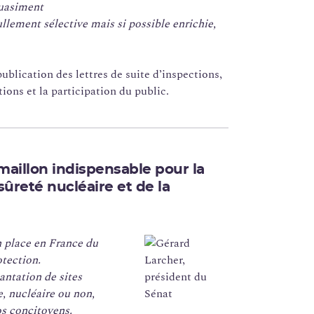
quasiment
llement sélective mais si possible enrichie,
publication des lettres de suite d’inspections,
tions et la participation du public.
n maillon indispensable pour la
sûreté nucléaire et de la
n place en France du
otection.
ntation de sites
e, nucléaire ou non,
os concitoyens.