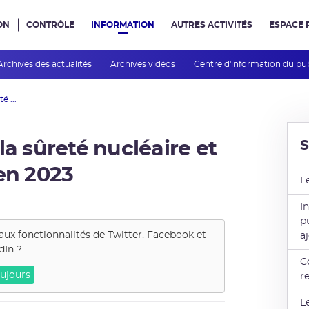
ON
CONTRÔLE
INFORMATION
AUTRES ACTIVITÉS
ESPACE 
e site
Archives des actualités
Archives vidéos
Centre d'information du pu
é ...
la sûreté nucléaire et
en 2023
L
I
p
aux fonctionnalités de
Twitter, Facebook et
a
dIn
?
C
ujours
r
L