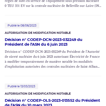
règles de suivi en service de l’équipement sous pression nucléaire
0 TEU 351 EV sur la centrale nucléaire de Belleville-sur-Loire (INB
nos 127 et 128)
Publié le 08/06/2023
AUTORISATION DE MODIFICATION NOTABLE
Décision n° CODEP-DCN-2023-032249 du
Président de l’ASN du 6 juin 2023
Décision n° CODEP-DCN-2023-032249 du Président de l’Autorité
de sûreté nucléaire du 6 juin 2023 autorisant Électricité de France
à modifier temporairement de manière notable les modalités
d’exploitation autorisées des centrales nucléaires de Saint-Alban
(INB n° 119), Belleville (INB n° 127), Nogent (INB n° 129 et n° 130)
et Cattenom (INB n° 124, n° 125, n° 126 et n° 137)
Publié le 13/03/2023
AUTORISATION DE MODIFICATION NOTABLE
Décision n° CODEP-OLS-2023-013552 du Président
de l’ASN du 10 mars 2023