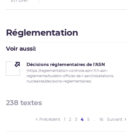
En bref
Réglementation
Voir aussi:
Décisions réglementaires de l'ASN
(https://reglementation-controle.asnr.fr/l-asn-
reglemente/bulletin-officiel-de-l-asn/installations-
nucleaires/decisions-reglementaires)
238 textes
(current)
Précédent
1
2
3
4
5
…
16
Suivant