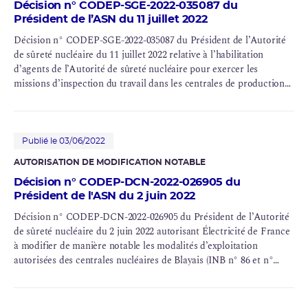
Décision n° CODEP-SGE-2022-035087 du
Président de l’ASN du 11 juillet 2022
Décision n° CODEP-SGE-2022-035087 du Président de l’Autorité
de sûreté nucléaire du 11 juillet 2022 relative à l’habilitation
d’agents de l’Autorité de sûreté nucléaire pour exercer les
missions d’inspection du travail dans les centrales de production
d’électricité comprenant une ou plusieurs installations nucléaires
de base au sens de l’article L. 593-2 du code de l’environnement
Publié le 03/06/2022
AUTORISATION DE MODIFICATION NOTABLE
Décision n° CODEP-DCN-2022-026905 du
Président de l'ASN du 2 juin 2022
Décision n° CODEP-DCN-2022-026905 du Président de l’Autorité
de sûreté nucléaire du 2 juin 2022 autorisant Électricité de France
à modifier de manière notable les modalités d’exploitation
autorisées des centrales nucléaires de Blayais (INB n° 86 et n°
110), Chinon (INB n° 107 et n° 132), Cruas (INB n° 111 et n° 112),
Dampierre (INB n° 84 et n° 85), Gravelines (INB n° 96, n° 97 et n°
122), Saint-Laurent (INB n° 100), Tricastin (INB n° 87 et n° 88),