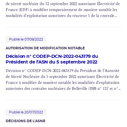
de sûreté nucléaire du 12 septembre 2022 autorisant Électricité de
France (EDF) à modifier temporairement de manière notable les
modalités d’exploitation autorisées du réacteur 1 de la centrale
nucléaire de Belleville-sur-Loire (INB n° 127)
Publié le 07/09/2022
AUTORISATION DE MODIFICATION NOTABLE
Décision n° CODEP-DCN-2022-043179 du
Président de l’ASN du 5 septembre 2022
Décision n° CODEP-DCN-2022-043179 du Président de l’Autorité
de Sûreté Nucléaire du 5 septembre 2022 autorisant Électricité de
France à modifier de manière notable les modalités d’exploitation
autorisées des centrales nucléaires de Belleville (INB n° 127 et n°
128), Nogent (INB n° 129 et n° 130), Penly (INB n° 136 et n° 140),
Golfech (INB n° 135 et n° 142) et Cattenom (INB n° 124, n° 125, n°
126 et n° 137)
Publié le 20/07/2022
DÉCISIONS DE L'ASNR