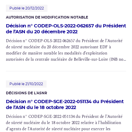
103, n° 104, n° 114 et n° 115), Flamanville (INB n° 108 et n° 109),
Saint-Alban (INB n° 119 et n° 120), Belleville (INB n° 127 et n°
Publié le 20/12/2022
128), Nogent (INB n° 129 et n° 130), Penly (INB n° 136 et n° 140),
AUTORISATION DE MODIFICATION NOTABLE
Golfech (INB n° 135 et n° 142), Cattenom (INB n° 124, n° 125, n°
Décision n° CODEP-OLS-2022-062657 du Président
126 et n° 137), Chooz (INB n° 139 et n° 144) et Civaux (INB n° 158
de l’ASN du 20 décembre 2022
et n° 159)
Décision n° CODEP-OLS-2022-062657 du Président de l’Autorité
de sûreté nucléaire du 20 décembre 2022 autorisant EDF à
modifier de manière notable les modalités d’exploitation
autorisées de la centrale nucléaire de Belleville-sur-Loire (INB nos
127 et 128)
Publié le 21/10/2022
DÉCISIONS DE L'ASNR
Décision n° CODEP-SGE-2022-051134 du Président
de l’ASN du le 18 octobre 2022
Décision n° CODEP-SGE-2022-051134 du Président de l’Autorité
de sûreté nucléaire du le 18 octobre 2022 relative à l’habilitation
d’agents de l’Autorité de sûreté nucléaire pour exercer les