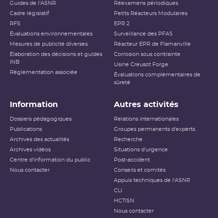
Guides de l'ASNR
Réexamens périodiques
Cadre législatif
Petits Réacteurs Modulaires
RFS
EPR 2
Évaluations environnementales
Surveillance des PFAS
Mesures de publicité diverses
Réacteur EPR de Flamanville
Élaboration des décisions et guides
Corrosion sous contrainte
INB
Usine Creusot Forge
Réglementation associée
Évaluations complémentaires de
sûreté
Information
Autres activités
Dossiers pédagogiques
Relations internationales
Publications
Groupes permanents d'experts
Archives des actualités
Recherche
Archives vidéos
Situations d'urgence
Centre d'information du public
Post-accident
Nous contacter
Conseils et comités
Appuis techniques de l'ASNR
CLI
HCTISN
Nous contacter