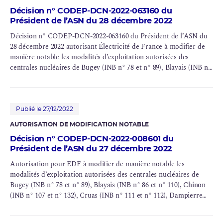
Décision n° CODEP-DCN-2022-063160 du
Président de l’ASN du 28 décembre 2022
Décision n° CODEP-DCN-2022-063160 du Président de l’ASN du
28 décembre 2022 autorisant Électricité de France à modifier de
manière notable les modalités d’exploitation autorisées des
centrales nucléaires de Bugey (INB n° 78 et n° 89), Blayais (INB n°
86 et n° 110), Chinon (INB n° 107 et n° 132), Cruas (INB n° 111 et
n° 112), Dampierre (INB n° 84 et n° 85), Gravelines (INB n° 96, n°
97 et n° 122), Saint-Laurent (INB n° 100), Tricastin (INB n° 87 et
n° 88), Paluel (INB n° 103, n° 104, n° 114 et n° 115), Flamanville
Publié le 27/12/2022
(INB n° 108, n° 109 et n°167), Saint-Alban (INB n° 119 et n° 120),
AUTORISATION DE MODIFICATION NOTABLE
Belleville (INB n° 127 et n° 128), Nogent (INB n° 129 et n° 130),
Décision n° CODEP-DCN-2022-008601 du
Penly (INB n° 136 et n° 140), Golfech (INB n° 135 et n° 142),
Président de l’ASN du 27 décembre 2022
Cattenom (INB n° 124, n° 125, n° 126 et n° 137), Chooz (INB n°
139 et n° 144) et Civaux (INB n° 158 et n° 159).
Autorisation pour EDF à modifier de manière notable les
modalités d’exploitation autorisées des centrales nucléaires de
Bugey (INB n° 78 et n° 89), Blayais (INB n° 86 et n° 110), Chinon
(INB n° 107 et n° 132), Cruas (INB n° 111 et n° 112), Dampierre
(INB n° 84 et n° 85), Gravelines (INB n° 96, n° 97 et n° 122), Saint-
Laurent (INB n° 100), Tricastin (INB n° 87 et n° 88), Paluel (INB n°