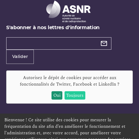
S'abonner à nos lettres d'information
Types de
newsletter
Adresse
Valider
e-
mail
Autorisez le dépôt de cookies pour accéder aux
fonctionnalités de
Twitter, Facebook et LinkedIn
?
Oui
Toujours
Bienvenue ! Ce site utilise des cookies pour mesurer la
fréquentation du site afin d’en améliorer le fonctionnement et
ESPACE PERSONNEL
OFFRES D'EMPLOI
SIGNALEMENT
l’administration et, avec votre accord, pour améliorer votre
TÉLÉSERVICES
PLAN DU SITE
LEXIQUE