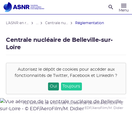
Recherche
Menu
L'ASNR en région
...
Centrale nucléaire de Belleville-sur-Loire
Réglementation
Centrale nucléaire de Belleville-sur-
Loire
Autorisez le dépôt de cookies pour accéder aux
fonctionnalités de
Twitter, Facebook et LinkedIn
?
Oui
Toujours
Vue aérienne de la centrale nucléaire de Belleville-sur-Loire - ©
EDF/AeroFilm/M. Didier