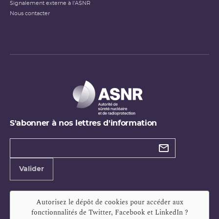
Signalement externe à l'ASNR
Nous contacter
S'abonner à nos lettres d'information
Types de
newsletter
Adresse
Valider
e-
mail
Autorisez le dépôt de cookies pour accéder aux
fonctionnalités de
Twitter, Facebook et LinkedIn
?