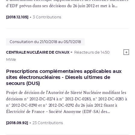
d’EDF prévus dans ses décisions du 26 juin 2012 et met à la
disposition du public le dossier de demande d’EDF.
[2018.12.105]
3 Contributions
Consultation du 21/10/2018 au 05/11/2018
CENTRALE NUCLÉAIRE DE CIVAUX
Réacteurs de 1450
MWe
Prescriptions complémentaires applicables aux
sites électronucléaires - Diesels ultimes de
secours (DUS)
Projet de décision de l’Autorité de Sûreté Nucléaire modifiant les
décisions n° 2012-DC-0274 à n° 2012-DC-0283, n° 2012-DC-0285 à
n° 2012-DC-0290 et n° 2012-DC-0292 du 26 juin 2012 fixant à
Électricité de France – Société Anonyme (EDF-SA) des
prescriptions complémentaires applicables aux sites
électronucléaires de Belleville-sur-Loire, Blayais, Bugey,
[2018.09.92]
23 Contributions
Cattenom, Chinon, Chooz B, Civaux, Cruas-Meysse, Dampierre-