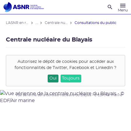
Recherche
Menu
L'ASNR en région
...
Centrale nucléaire du Blayais
Consultations du public
Centrale nucléaire du Blayais
Autorisez le dépôt de cookies pour accéder aux
fonctionnalités de
Twitter, Facebook et LinkedIn
?
Oui
Toujours
Vue aérienne de la centrale nucléaire du Blayais - © EDF/Air marine