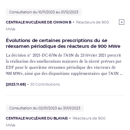
Consultation du 10/11/2023 au 01/12/2023
CENTRALE NUCLÉAIRE DE CHINON B
Réacteurs de 900
MWe
Évolutions de certaines prescriptions du 4e
réexamen périodique des réacteurs de 900 MWe
La décision n° 2021-DC-0706 de l’ASN du 23 février 2021 prescrit
la réalisation des améliorations majeures de la sûreté prévues par
EDF pour le quatrième réexamen périodique des réacteurs de
900 MWe, ainsi que des dispositions supplémentaires que l’ASN a
considérées comme nécessaires pour atteindre les objectifs de ce
réexamen.
[2023.11.68]
30 Contributions
Consultation du 02/01/2023 au 31/01/2023
CENTRALE NUCLÉAIRE DU BLAYAIS
Réacteurs de 900
MWe