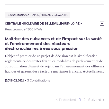
(département de la Gironde).
Consultation du 21/02/2016 au 22/04/2016
CENTRALE NUCLÉAIRE DE BELLEVILLE-SUR-LOIRE
Réacteurs de 1300 MWe
Maîtrise des nuisances et de l’impact sur la santé
et l’environnement des réacteurs
électronucléaires à eau sous pression
L’objectif premier de ce projet de décision est la simplification
réglementaire des textes fixant les modalités de prélèvement et de
consommation d’eau et de rejet dans l’environnement des effluents
liquides et gazeux des réacteurs nucléaires français. Actuellement,
ces textes sont spécifiques à chacune des centrales nucléaires de
production d’électricité françaises, alors que nombreuses
[2016.02.012]
3 Contributions
prescriptions sont communes à tous les sites. Ce projet de
décision intègre donc en un seul texte l’ensemble des prescriptions
non spécifiquehs aux sites. Elle permet ainsi l’homogénéisation de
(current)
Précédent
1
2
Suivant
la réglementation et facilitera les modifications réglementaires
ultérieures (modification d’une seule décision réglementaire au