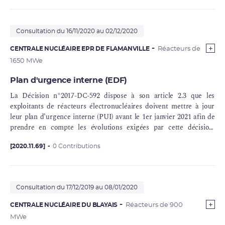
Consultation du 16/11/2020 au 02/12/2020
CENTRALE NUCLÉAIRE EPR DE FLAMANVILLE
Réacteurs de
1650 MWe
Plan d'urgence interne (EDF)
La Décision n°2017-DC-592 dispose à son article 2.3 que les
exploitants de réacteurs électronucléaires doivent mettre à jour
leur plan d’urgence interne (
PUI
) avant le 1er janvier 2021 afin de
prendre en compte les évolutions exigées par cette décision.
Compte-tenu de la situation sanitaire, Electricité de France a
demandé à l’ASN, conformément à l’article 3 de cette même
[2020.11.69]
0 Contributions
décision, un délai supplémentaire allant de 3 à 6 mois suivant les
sites pour mettre à jour leurs PUI en accompagnant cette
demande de justifications propres à chaque site demandant une
Consultation du 17/12/2019 au 08/01/2020
dérogation.
CENTRALE NUCLÉAIRE DU BLAYAIS
Réacteurs de 900
MWe