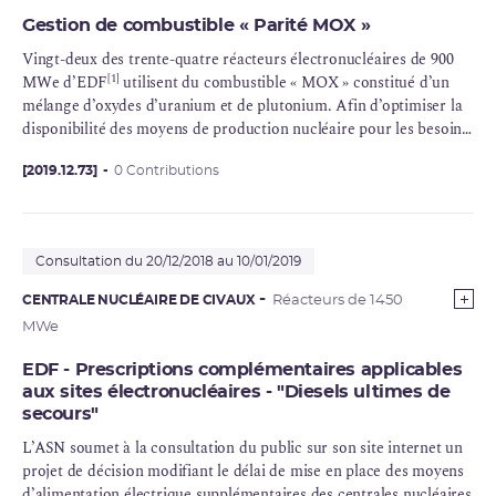
Gestion de combustible « Parité MOX »
Vingt-deux des trente-quatre réacteurs électronucléaires de 900
[1]
MWe d’EDF
utilisent du combustible «
MOX
» constitué d’un
mélange d’oxydes d’
uranium
et de
plutonium
. Afin d’optimiser la
disponibilité des moyens de production nucléaire pour les besoins
du réseau électrique et pouvoir faire face à des aléas sur
l’approvisionnement en combustible, EDF souhaite pouvoir
[2019.12.73]
0 Contributions
adapter les modalités de gestion de ses réacteurs, en particulier en
ayant la possibilité de faire varier la durée de leurs cycles de
fonctionnement
.
Consultation du 20/12/2018 au 10/01/2019
CENTRALE NUCLÉAIRE DE CIVAUX
Réacteurs de 1450
MWe
EDF - Prescriptions complémentaires applicables
aux sites électronucléaires - "Diesels ultimes de
secours"
L’ASN soumet à la consultation du public sur son site internet un
projet de décision modifiant le délai de mise en place des moyens
d’alimentation électrique supplémentaires des centrales nucléaires