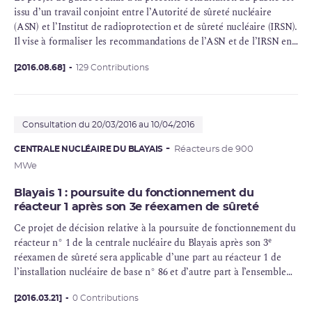
issu d’un travail conjoint entre l’Autorité de sûreté nucléaire
(ASN) et l’Institut de
radioprotection
et de sûreté nucléaire (
IRSN
).
Il vise à formaliser les recommandations de l’ASN et de l’IRSN en
matière de conception de nouveaux réacteurs électronucléaires à
eau sous pression (
[2016.08.68]
129 Contributions
REP
).
Consultation du 20/03/2016 au 10/04/2016
CENTRALE NUCLÉAIRE DU BLAYAIS
Réacteurs de 900
MWe
Blayais 1 : poursuite du fonctionnement du
réacteur 1 après son 3e réexamen de sûreté
Ce projet de décision relative à la poursuite de fonctionnement du
e
réacteur n° 1 de la centrale nucléaire du Blayais après son 3
réexamen de sûreté
sera applicable d’une part au réacteur 1 de
l’installation nucléaire de base n° 86 et d’autre part à l’ensemble
des installations exploitées par Électricité de France – Société
Anonyme (EDF-SA) sur la commune de Braud-et-Saint-Louis
[2016.03.21]
0 Contributions