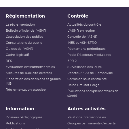
lieu des dix-neuf décisions « modalités » individuelles).
Réglementation
Contrôle
La réglementation
Actualités du contrôle
Bulletin officiel de l'ASNR
L'ASNR en région
L’association des publics
Contrôle de l'ASNR
Consultations du public
INES et ASN-SFRO
Guides de l'ASNR
Réexamens périodiques
Cadre législatif
Petits Réacteurs Modulaires
RFS
EPR 2
Évaluations environnementales
Surveillance des PFAS
Mesures de publicité diverses
Réacteur EPR de Flamanville
Élaboration des décisions et guides
Corrosion sous contrainte
INB
Usine Creusot Forge
Réglementation associée
Évaluations complémentaires de
sûreté
Information
Autres activités
Dossiers pédagogiques
Relations internationales
Publications
Groupes permanents d'experts