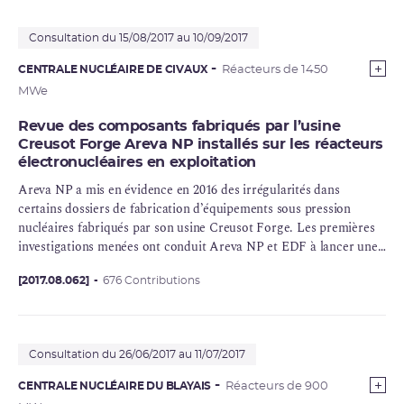
en-Burly, Flamanville, Golfech, Gravelines, Nogent-sur-Seine,
Paluel, Penly, Saint-Alban et Tricastin au vu des conclusions des
Consultation du 15/08/2017 au 10/09/2017
évaluations complémentaires de sûreté (ECS)
CENTRALE NUCLÉAIRE DE CIVAUX
Réacteurs de 1450
MWe
Revue des composants fabriqués par l’usine
Creusot Forge Areva NP installés sur les réacteurs
électronucléaires en exploitation
Areva
NP a mis en évidence en 2016 des irrégularités dans
certains dossiers de fabrication d’équipements sous pression
nucléaires fabriqués par son usine Creusot Forge. Les premières
investigations menées ont conduit Areva NP et EDF à lancer une
revue de l’ensemble des dossiers de fabrication de cette usine à la
fin de l’année 2016.
[2017.08.062]
676 Contributions
Consultation du 26/06/2017 au 11/07/2017
CENTRALE NUCLÉAIRE DU BLAYAIS
Réacteurs de 900