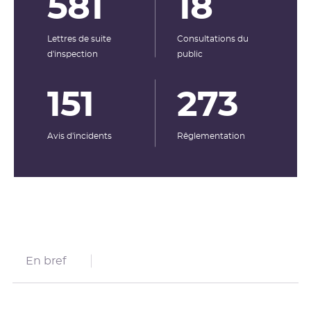
581
18
Lettres de suite
Consultations du
d'inspection
public
151
273
Avis d'incidents
Rêglementation
En bref