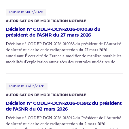
et n° 112), Dampierre (INB n° 84 et n° 85), Gravelines (INB n° 96,
n° 97 et n° 122), Saint-Laurent (INB n° 100) et Tricastin (INB n° 87
et n° 88)
Publié le 31/03/2026
AUTORISATION DE MODIFICATION NOTABLE
Décision n° CODEP-DCN-2026-010038 du
président de l’ASNR du 27 mars 2026
Décision n° CODEP-DCN-2026-010038 du président de l’Autorité
de sûreté nucléaire et de radioprotection du 27 mars 2026
autorisant Électricité de France à modifier de manière notable les
modalités d’exploitation autorisées des centrales nucléaires de
Bugey (INB n° 78 et n° 89), Blayais (INB n° 86 et n° 110), Chinon
(INB n° 107 et n° 132), Cruas (INB n° 111 et n° 112), Dampierre
(INB n° 84 et n° 85), Gravelines (INB n° 96, n° 97 et n° 122), Saint-
Laurent (INB n° 100), Tricastin (INB n° 87 et n° 88), Paluel (INB n°
Publié le 03/03/2026
103, n° 104, n° 114 et n° 115), Flamanville (INB n° 108 et n° 109),
AUTORISATION DE MODIFICATION NOTABLE
Saint-Alban (INB n° 119 et n° 120), Belleville (INB n° 127 et n°
Décision n° CODEP-DCN-2026-013912 du président
128), Nogent (INB n° 129 et n° 130), Penly (INB n° 136 et n° 140),
de l'ASNR du 02 mars 2026
Golfech (INB n° 135 et n° 142), Cattenom (INB n° 124, n° 125, n°
126 et n° 137), Chooz (INB n° 139 et n° 144) et Civaux (INB n° 158
Décision n° CODEP-DCN-2026-013912 du Président de l’Autorité
et n° 159)
de sûreté nucléaire et de radioprotection du 2 mars 2026