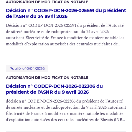
AUTORISATION DE MODIFICATION NOTABLE
Décision n° CODEP-DCN-2026-025591 du président
de l’ASNR du 24 avril 2026
Décision n° CODEP-DCN-2026-025591 du président de l’Autorité
de sûreté nucléaire et de radioprotection du 24 avril 2026
autorisant Électricité de France à modifier de manière notable les
modalités d’exploitation autorisées des centrales nucléaires de
Bugey (INB n° 78 et n° 89), Blayais (INB n° 86 et n° 110), Chinon
(INB n° 107 et n° 132), Cruas (INB n° 111 et n° 112), Dampierre
(INB n° 84 et n° 85), Gravelines (INB n° 96, n° 97 et n° 122), Saint-
Laurent (INB n° 100) et Tricastin (INB n° 87 et n° 88)
Publié le 10/04/2026
AUTORISATION DE MODIFICATION NOTABLE
Décision n° CODEP-DCN-2026-022306 du
président de l’ASNR du 9 avril 2026
décision n° CODEP-DCN-2026-022306 du président de l’Autorité
de sûreté nucléaire et de radioprotection du 9 avril 2026 autorisant
Électricité de France à modifier de manière notable les modalités
d’exploitation autorisées des centrales nucléaires de Blayais (INB
n° 86 et n° 110), Chinon (INB n° 107 et n° 132), Cruas (INB n° 111