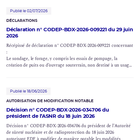
(INB n° 84 et n° 85), Gravelines (INB n° 96, n° 97 et n° 122), Saint-
Laurent (INB n° 100), Tricastin (INB n° 87 et n° 88), Paluel (INB n°
Publié le 02/07/2026
103, n° 104, n° 114 et n° 115), Flamanville (INB n° 108 et n° 109),
DÉCLARATIONS
Saint-Alban (INB n° 119 et n° 120), Belleville (INB n° 127 et n°
Déclaration n° CODEP-BDX-2026-009221 du 29 juin
128), Nogent (INB n° 129 et n° 130), Penly (INB n° 136 et n° 140),
2026
Golfech (INB n° 135 et n° 142), Cattenom (INB n° 124, n° 125, n°
126 et n° 137), Chooz (INB n° 139 et n° 144) et Civaux (INB n° 158
Récépissé de déclaration n° CODEP-BDX-2026-009221 concernant
et n° 159)
:
Le sondage, le forage, y compris les essais de pompage, la
création de puits ou d’ouvrage souterrain, non destiné à un usage
domestique, exécuté en vue de la recherche ou de la surveillance
d’eaux souterraines ou en vue d’effectuer un prélèvement
temporaire ou permanent dans les eaux souterraines, y compris
dans les nappes d’accompagnement de cours d’eau.
Publié le 18/06/2026
Le prélèvements permanents ou temporaires issus d'un forage,
AUTORISATION DE MODIFICATION NOTABLE
puits ou l'ouvrage souterrain dans un système aquifère, à
Décision n° CODEP-BDX-2026-034706 du
l'exclusion de nappes d'accompagnement de cours d'eau, par
président de l’ASNR du 18 juin 2026
pompage, drainage, dérivation ou tout autre procédé, le volume
total prélevé étant : 2° Supérieur à 10 000 m3/ an mais inférieur à
Décision n° CODEP-BDX-2026-034706 du président de l’Autorité
200 000 m3/ an.
de sûreté nucléaire et de radioprotection du 18 juin 2026
autorisant EDF à modifier de manière notable les modalités