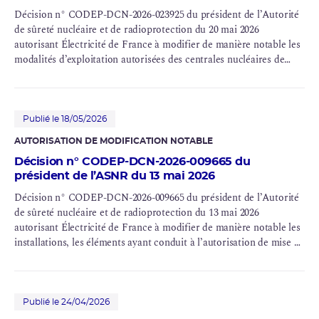
Décision n° CODEP-DCN-2026-023925 du président de l’Autorité
de sûreté nucléaire et de radioprotection du 20 mai 2026
autorisant Électricité de France à modifier de manière notable les
modalités d’exploitation autorisées des centrales nucléaires de
Bugey (INB n° 78 et n° 89), Blayais (INB n° 86 et n° 110), Chinon
(INB n° 107 et n° 132), Cruas (INB n° 111 et n° 112), Dampierre
(INB n° 84 et n° 85), Gravelines (INB n° 96, n° 97 et n° 122), Saint-
Laurent (INB n° 100), Tricastin (INB n° 87 et n° 88), Paluel (INB n°
Publié le 18/05/2026
103, n° 104, n° 114 et n° 115), Flamanville (INB n° 108 et n° 109),
AUTORISATION DE MODIFICATION NOTABLE
Saint-Alban (INB n° 119 et n° 120), Belleville (INB n° 127 et n°
Décision n° CODEP-DCN-2026-009665 du
128), Nogent (INB n° 129 et n° 130), Penly (INB n° 136 et n° 140),
président de l’ASNR du 13 mai 2026
Golfech (INB n° 135 et n° 142), Cattenom (INB n° 124, n° 125, n°
126 et n° 137), Chooz (INB n° 139 et n° 144), Civaux (INB n° 158 et
Décision n° CODEP-DCN-2026-009665 du président de l’Autorité
n° 159) et Flamanville 3 (INB n° 167)
de sûreté nucléaire et de radioprotection du 13 mai 2026
autorisant Électricité de France à modifier de manière notable les
installations, les éléments ayant conduit à l’autorisation de mise en
service et les modalités d’exploitation autorisées des centrales
nucléaires du Blayais (INB n° 86 et n° 110), de Chinon (INB n° 107
et n° 132), de Dampierre (INB n° 84 et n° 85), de Gravelines (INB
n° 96, n° 97 et n° 122), de Saint-Laurent (INB n° 100) et du
Publié le 24/04/2026
Tricastin (INB n° 87 et n° 88)