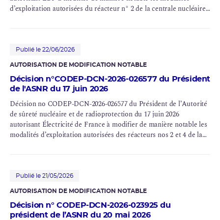
d’exploitation autorisées du réacteur n° 2 de la centrale nucléaire
du Blayais (INB n° 86)
Publié le 22/06/2026
AUTORISATION DE MODIFICATION NOTABLE
Décision n°CODEP-DCN-2026-026577 du Président
de l'ASNR du 17 juin 2026
Décision no CODEP-DCN-2026-026577 du Président de l’Autorité
de sûreté nucléaire et de radioprotection du 17 juin 2026
autorisant Électricité de France à modifier de manière notable les
modalités d’exploitation autorisées des réacteurs nos 2 et 4 de la
centrale nucléaire de Dampierre (INB n° 84 et n° 85), du réacteur
n° 1 de la centrale nucléaire du Blayais (INB n° 86), du réacteur n°
3 de la centrale nucléaire du Tricastin (INB n° 88), du réacteur n°
4 de la centrale nucléaire du Bugey (INB n° 89), du réacteur n° B2
Publié le 21/05/2026
de la centrale nucléaire de Saint-Laurent (INB n° 100) et des
AUTORISATION DE MODIFICATION NOTABLE
réacteurs nos B1 et B2 de la centrale nucléaire de Chinon (INB n°
Décision n° CODEP-DCN-2026-023925 du
107)
président de l’ASNR du 20 mai 2026