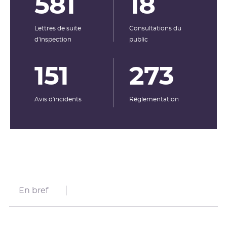
581
18
Lettres de suite
Consultations du
d'inspection
public
151
273
Avis d'incidents
Rêglementation
En bref