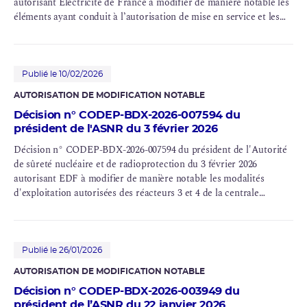
autorisant Électricité de France à modifier de manière notable les
éléments ayant conduit à l’autorisation de mise en service et les
modalités d’exploitation autorisées des réacteurs des centrales
nucléaires de Blayais (INB n° 86 et n° 110), Chinon (INB n° 107 et
n° 132), Dampierre (INB n° 84 et n° 85), Gravelines (INB n°96, n°
97 et n° 122), Saint-Laurent (INB n° 100) et Tricastin (INB n° 87 et
Publié le 10/02/2026
n° 88)
AUTORISATION DE MODIFICATION NOTABLE
Décision n° CODEP-BDX-2026-007594 du
président de l'ASNR du 3 février 2026
Décision n° CODEP-BDX-2026-007594 du président de l'Autorité
de sûreté nucléaire et de radioprotection du 3 février 2026
autorisant EDF à modifier de manière notable les modalités
d'exploitation autorisées des réacteurs 3 et 4 de la centrale
nucléaire du Blayais {INB n° 110)
Publié le 26/01/2026
AUTORISATION DE MODIFICATION NOTABLE
Décision n° CODEP-BDX-2026-003949 du
président de l’ASNR du 22 janvier 2026