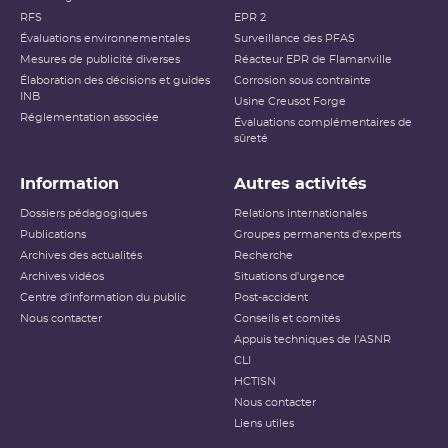
RFS
EPR 2
Évaluations environnementales
Surveillance des PFAS
Mesures de publicité diverses
Réacteur EPR de Flamanville
Élaboration des décisions et guides
Corrosion sous contrainte
INB
Usine Creusot Forge
Réglementation associée
Évaluations complémentaires de
sûreté
Information
Autres activités
Dossiers pédagogiques
Relations internationales
Publications
Groupes permanents d'experts
Archives des actualités
Recherche
Archives vidéos
Situations d'urgence
Centre d'information du public
Post-accident
Nous contacter
Conseils et comités
Appuis techniques de l'ASNR
CLI
HCTISN
Nous contacter
Liens utiles