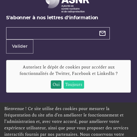
S'abonner à nos lettres d'information
Types de
newsletter
Adresse
Valider
e-
mail
Autorisez le dépôt de cookies pour accéder aux
fonctionnalités de
Twitter, Facebook et LinkedIn
?
Oui
Toujours
Bienvenue ! Ce site utilise des cookies pour mesurer la
fréquentation du site afin d’en améliorer le fonctionnement et
ESPACE PERSONNEL
OFFRES D'EMPLOI
SIGNALEMENT
l’administration et, avec votre accord, pour améliorer votre
TÉLÉSERVICES
PLAN DU SITE
LEXIQUE
expérience utilisateur, ainsi que pour vous proposer des services
interactifs fournis par nos partenaires. Nous conservons votre
ACCESSIBILITÉ
POLITIQUE DE CONFIDENTIALITÉ