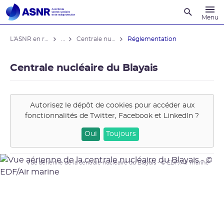
Recherche
Menu
L'ASNR en région
...
Centrale nucléaire du Blayais
Réglementation
Centrale nucléaire du Blayais
Autorisez le dépôt de cookies pour accéder aux
fonctionnalités de
Twitter, Facebook et LinkedIn
?
Oui
Toujours
Vue aérienne de la centrale nucléaire du Blayais - © EDF/Air marine