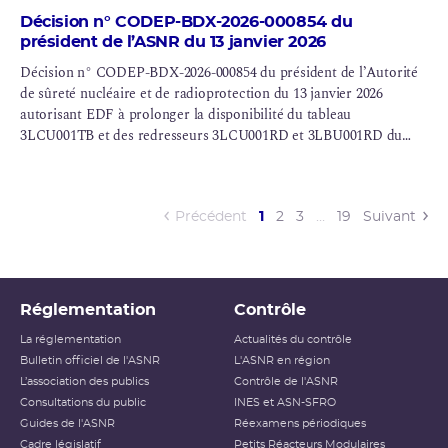
Décision n° CODEP-BDX-2026-000854 du
président de l’ASNR du 13 janvier 2026
Décision n° CODEP-BDX-2026-000854 du président de l’Autorité
de sûreté nucléaire et de radioprotection du 13 janvier 2026
autorisant EDF à prolonger la disponibilité du tableau
3LCU001TB et des redresseurs 3LCU001RD et 3LBU001RD du
réacteur 3 du fait de la non réalisation d’essais périodiques sur ces
équipements sur le cycle 3C3924 du réacteur n° 3 de la centrale
nucléaire du Blayais (INB n° 110)
(current)
Précédent
1
2
3
…
19
Suivant
Réglementation
Contrôle
La réglementation
Actualités du contrôle
Bulletin officiel de l'ASNR
L'ASNR en région
L’association des publics
Contrôle de l'ASNR
Consultations du public
INES et ASN-SFRO
Guides de l'ASNR
Réexamens périodiques
Cadre législatif
Petits Réacteurs Modulaires