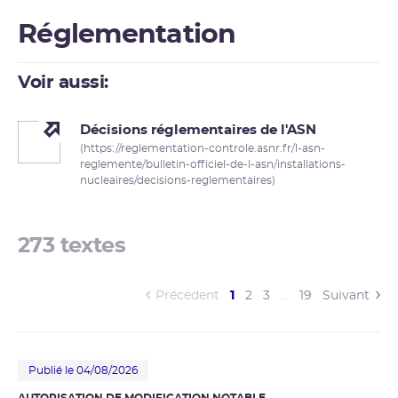
Réglementation
Voir aussi:
Décisions réglementaires de l'ASN
(https://reglementation-controle.asnr.fr/l-asn-
reglemente/bulletin-officiel-de-l-asn/installations-
nucleaires/decisions-reglementaires)
273 textes
(current)
Précédent
1
2
3
…
19
Suivant
Publié le 04/08/2026