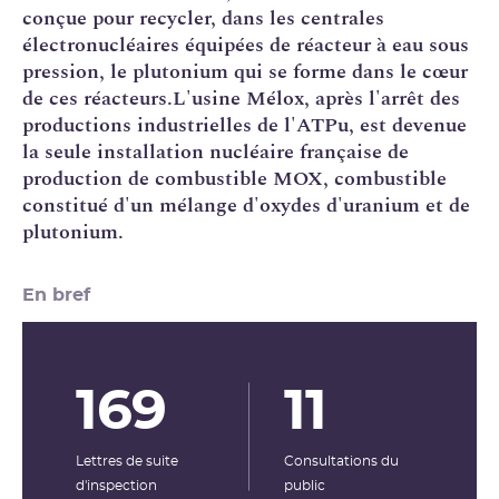
conçue pour recycler, dans les centrales
électronucléaires équipées de
réacteur à eau sous
pression
, le
plutonium
qui se forme dans le cœur
de ces réacteurs.L'usine Mélox, après l'arrêt des
productions industrielles de l'
ATPu
, est devenue
la seule installation nucléaire française de
production de combustible
MOX
, combustible
constitué d'un mélange d'oxydes d'
uranium
et de
plutonium.
En bref
169
11
Lettres de suite
Consultations du
d'inspection
public