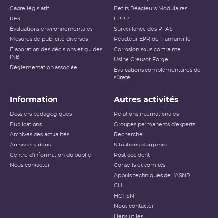
Cadre législatif
Petits Réacteurs Modulaires
RFS
EPR 2
Évaluations environnementales
Surveillance des PFAS
Mesures de publicité diverses
Réacteur EPR de Flamanville
Élaboration des décisions et guides
Corrosion sous contrainte
INB
Usine Creusot Forge
Réglementation associée
Évaluations complémentaires de
sûreté
Information
Autres activités
Dossiers pédagogiques
Relations internationales
Publications
Groupes permanents d'experts
Archives des actualités
Recherche
Archives vidéos
Situations d'urgence
Centre d'information du public
Post-accident
Nous contacter
Conseils et comités
Appuis techniques de l'ASNR
CLI
HCTISN
Nous contacter
Liens utiles