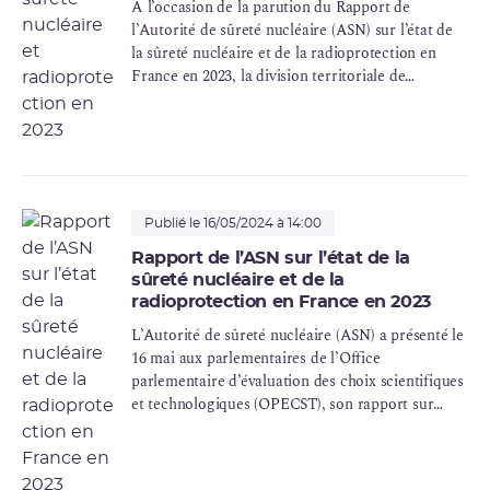
A l’occasion de la parution du Rapport de
l’Autorité de sûreté nucléaire (ASN) sur l’état de
la sûreté nucléaire et de la radioprotection en
France en 2023, la division territoriale de
Marseille de l’ASN présente les conclusions des
actions de contrôle qu’elle a menées tout au long
de l’année 2023 en région Provence-Alpes-Côte
d’Azur (PACA), Occitanie (ex-Languedoc-
Roussillon) et collectivité de Corse.
Publié le 16/05/2024 à 14:00
Rapport de l’ASN sur l’état de la
sûreté nucléaire et de la
radioprotection en France en 2023
L’Autorité de sûreté nucléaire (ASN) a présenté le
16 mai aux parlementaires de l’Office
parlementaire d’évaluation des choix scientifiques
et technologiques (
OPECST
), son rapport sur
l’état de la sûreté nucléaire et de la
radioprotection en France en 2023 . À cette
occasion, l’ASN a présenté ses sujets d’attention