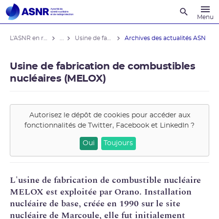
Recherche
Menu
L'ASNR en région
...
Usine de fabrication de combustibles nucléaires (MELOX)
Archives des actualités ASN
Usine de fabrication de combustibles
nucléaires (MELOX)
Autorisez le dépôt de cookies pour accéder aux
fonctionnalités de
Twitter, Facebook et LinkedIn
?
Oui
Toujours
L'usine de fabrication de
combustible nucléaire
MELOX
est exploitée par
Orano
.
Installation
nucléaire de base
, créée en 1990 sur le site
nucléaire de Marcoule, elle fut initialement