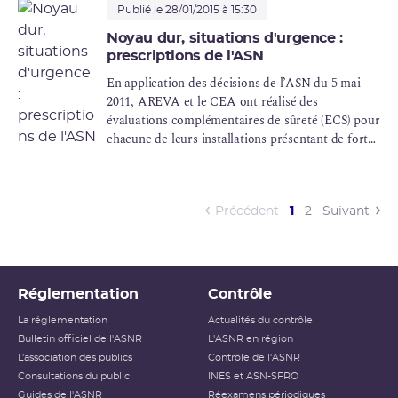
Publié le 28/01/2015 à 15:30
Noyau dur, situations d'urgence :
prescriptions de l'ASN
En application des décisions de l’ASN du 5 mai
2011, AREVA et le CEA ont réalisé des
évaluations complémentaires de sûreté (ECS) pour
chacune de leurs installations présentant de forts
enjeux, afin de prendre en compte le retour
d’expérience de l’accident de Fukushima. Les «
tests de résistance » (« stress tests ») réalisés en
Europe pour les réacteurs de puissance ont en
(current)
Précédent
1
2
Suivant
effet été étendus, en France, à toutes les
installations nucléaires de base, y compris les
installations du cycle et les installations de
recherche. Les évaluations complémentaires de
Réglementation
Contrôle
sûreté ont notamment pour objectif de
La réglementation
Actualités du contrôle
déterminer les marges de sûreté dont disposent
Bulletin officiel de l'ASNR
L'ASNR en région
ces installations vis-à-vis des risques extrêmes tels
L’association des publics
Contrôle de l'ASNR
que le séisme et l’inondation.
Consultations du public
INES et ASN-SFRO
Guides de l'ASNR
Réexamens périodiques