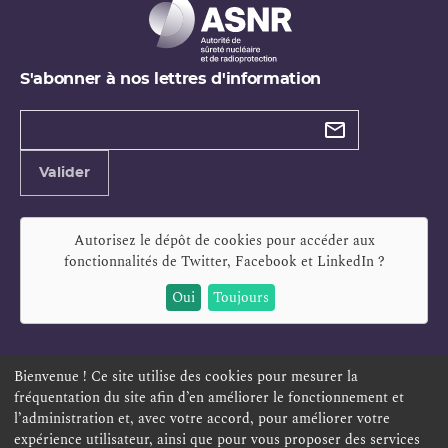
S'abonner à nos lettres d'information
Types de
newsletter
Adresse
Valider
e-
mail
Autorisez le dépôt de cookies pour accéder aux
fonctionnalités de
Twitter, Facebook et LinkedIn
?
Oui
Toujours
Bienvenue ! Ce site utilise des cookies pour mesurer la
fréquentation du site afin d’en améliorer le fonctionnement et
ESPACE PERSONNEL
OFFRES D'EMPLOI
SIGNALEMENT
l’administration et, avec votre accord, pour améliorer votre
TÉLÉSERVICES
PLAN DU SITE
LEXIQUE
expérience utilisateur, ainsi que pour vous proposer des services