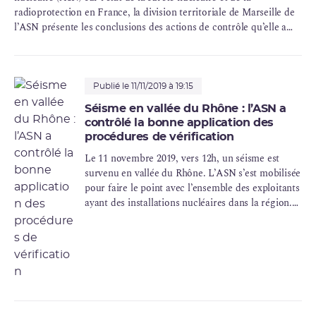
radioprotection en France, la division territoriale de Marseille de
l’ASN présente les conclusions des actions de contrôle qu’elle a
menées tout au long de l’année 2019 en région Provence-Alpes-
Côte d’Azur, dans 5 départements de la région Occitanie (ex-
Languedoc-Roussillon) et dans la collectivité de Corse.
Publié le 11/11/2019 à 19:15
Séisme en vallée du Rhône : l’ASN a
contrôlé la bonne application des
procédures de vérification
Le 11 novembre 2019, vers 12h, un séisme est
survenu en vallée du Rhône. L’ASN s’est mobilisée
pour faire le point avec l’ensemble des exploitants
ayant des installations nucléaires dans la région.
Elle s’est mise en contact avec les pouvoirs
publics au niveau national et local, en particulier
la préfecture de la Drôme et de l’Ardèche.