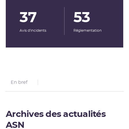
37
53
Avis d'incidents
Rêglementation
En bref
Archives des actualités
ASN