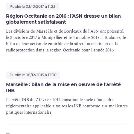
radioprotection des cinq installations de la plateforme de
Marcoule est globalement satisfaisant.
Publié le 03/10/2017 à 11:23
Dans le domaine médical, l’ASN estime que les services de
Région Occitanie en 2016 : l’ASN dresse un bilan
radiothérapie
et de
curiethérapie
inspectés disposent d’un système
globalement satisfaisant
de management de la qualité et de la sécurité des soins
Les divisions de Marseille et de Bordeaux de l’ASN ont présenté,
globalement adapté. L’ASN note toutefois que les analyses des
le 3 octobre 2017 à Montpellier et le 4 octobre 2017 à Toulouse, le
risques encourus par les patients et des événements indésirables
bilan de leur action de contrôle de la sûreté nucléaire et de la
ne sont pas toujours suffisamment approfondies.
radioprotection dans la région Occitanie pour l’année 2016.
Publié le 08/12/2015 à 13:30
Marseille : bilan de la mise en oeuvre de l'arrêté
INB
L’arrêté
INB
du 7 février 2012 constitue le socle d’un cadre
réglementaire applicable à toutes les INB conforme aux meilleures
pratiques internationales.