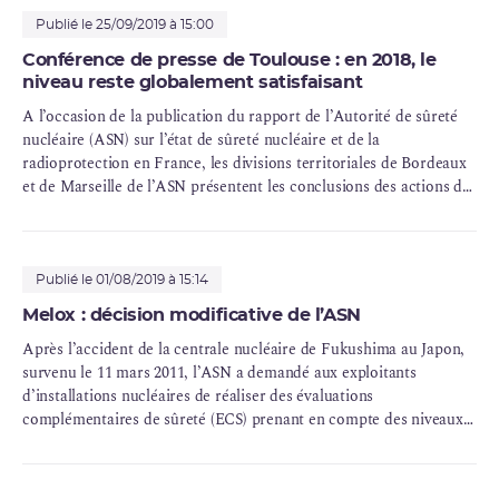
Publié le 25/09/2019 à 15:00
Conférence de presse de Toulouse : en 2018, le
niveau reste globalement satisfaisant
A l’occasion de la publication du rapport de l’Autorité de sûreté
nucléaire (ASN) sur l’état de sûreté nucléaire et de la
radioprotection en France, les divisions territoriales de Bordeaux
et de Marseille de l’ASN présentent les conclusions des actions de
contrôle qu’elles ont menées tout au long de l’année 2018 en
région Occitanie ainsi que les perspectives pour 2019.
Publié le 01/08/2019 à 15:14
Melox : décision modificative de l’ASN
Après l’accident de la
centrale nucléaire
de Fukushima au Japon,
survenu le 11 mars 2011, l’ASN a demandé aux exploitants
d’installations nucléaires de réaliser des évaluations
complémentaires de sûreté (ECS) prenant en compte des niveaux
d’agressions naturelles extrêmes, allant au-delà de ceux pris en
compte à la conception des installations.