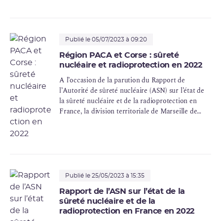
face aux nouvelles ambitions en matière nucléaire.
Publié le 05/07/2023 à 09:20
Région PACA et Corse : sûreté
nucléaire et radioprotection en 2022
A l’occasion de la parution du Rapport de
l’Autorité de sûreté nucléaire (ASN) sur l’état de
la sûreté nucléaire et de la radioprotection en
France, la division territoriale de Marseille de
l’ASN présente les conclusions des actions de
contrôle qu’elle a menées tout au long de l’année
2022 en région Provence-Alpes-Côte-d’Azur,
Occitanie (ex-Languedoc-Roussillon) et
collectivité de Corse.
Publié le 25/05/2023 à 15:35
Rapport de l’ASN sur l’état de la
sûreté nucléaire et de la
radioprotection en France en 2022