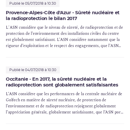
Publié le 05/07/2018 à 10:30
Provence-Alpes-Côte d'Azur - Sûreté nucléaire et
la radioprotection le bilan 2017
L'ASN considère que le niveau de sûreté, de radioprotection et de
protection de l’environnement des installations civiles du centre
est globalement satisfaisant. L’ASN considère notamment que la
rigueur d’exploitation et le respect des engagements, que l’ASN
avait mis le
CEA
en demeure d’améliorer pour les installations
STD
et
STE
, sont revenus à un niveau satisfaisant. L’ASN a
également pris acte de la reprise de la direction opérationnelle des
installations ATPu et
LPC
[Atelier de technologie du plutonium
Publié le 04/07/2018 à 10:30
(ATPu) et laboratoire de purification chimique (LPC)] par le CEA
Occitanie - En 2017, la sûreté nucléaire et la
en janvier 2017, et reste attentive à la poursuite des opérations de
radioprotection sont globalement satisfaisantes
démantèlement
, débutées par
Areva
NC.
L’ASN considère que les performances de la centrale nucléaire de
Golfech en matière de sûreté nucléaire, de protection de
l’environnement et de radioprotection rejoignent globalement
l’appréciation générale, globalement satisfaisante, que l’ASN porte
sur
EDF
.
L’ASN considère que le niveau de sûreté nucléaire et de