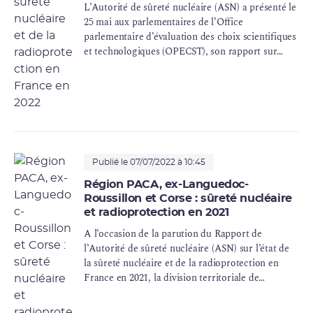
L’Autorité de sûreté nucléaire (ASN) a présenté le
25 mai aux parlementaires de l’Office
parlementaire d’évaluation des choix scientifiques
et technologiques (OPECST), son rapport sur
l’état de la sûreté nucléaire et de la
radioprotection en France en 2022. À cette
occasion, l’ASN a demandé que les réflexions
menées dans le cadre de la prochaine
programmation pluriannuelle de l’énergie (PPE)
abordent le nucléaire de manière systémique.
Publié le 07/07/2022 à 10:45
Région PACA, ex-Languedoc-
Roussillon et Corse : sûreté nucléaire
et radioprotection en 2021
A l’occasion de la parution du Rapport de
l’Autorité de sûreté nucléaire (ASN) sur l’état de
la sûreté nucléaire et de la radioprotection en
France en 2021, la division territoriale de
Marseille de l’ASN présente les conclusions des
actions de contrôle qu’elle a menées tout au long