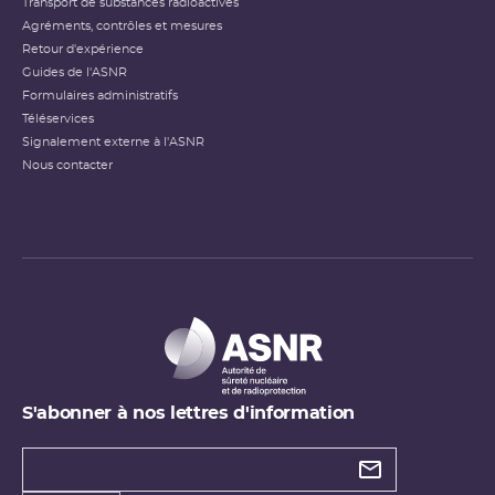
Transport de substances radioactives
Agréments, contrôles et mesures
Retour d'expérience
Guides de l'ASNR
Formulaires administratifs
Téléservices
Signalement externe à l'ASNR
Nous contacter
S'abonner à nos lettres d'information
Types de
newsletter