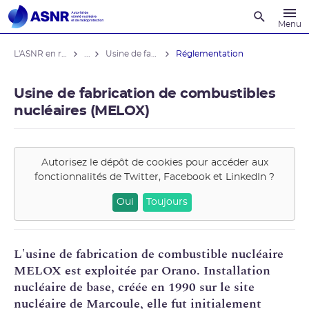
Recherche
Menu
L'ASNR en région
...
Usine de fabrication de combustibles nucléaires (MELOX)
Réglementation
Usine de fabrication de combustibles
nucléaires (MELOX)
Autorisez le dépôt de cookies pour accéder aux
fonctionnalités de
Twitter, Facebook et LinkedIn
?
Oui
Toujours
L'usine de fabrication de
combustible nucléaire
MELOX
est exploitée par
Orano
.
Installation
nucléaire de base
, créée en 1990 sur le site
nucléaire de Marcoule, elle fut initialement