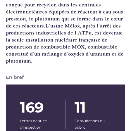
conçue pour recycler, dans les centrales
électronucléaires équipées de
réacteur à eau sous
pression
, le
plutonium
qui se forme dans le cœur
de ces réacteurs.L'usine Mélox, après l'arrêt des
productions industrielles de l'
ATPu
, est devenue
la seule installation nucléaire française de
production de combustible
MOX
, combustible
constitué d'un mélange d'oxydes d'
uranium
et de
plutonium.
En bref
169
11
Lettres de suite
Consultations du
d'inspection
public