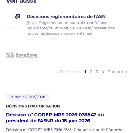
Voir aussi:
Décisions réglementaires de l'ASN
(https://reglementation-controle.asnr.fr/l-asn-
reglemente/bulletin-officiel-de-l-asn/installations-
nucleaires/decisions-reglementaires)
53 textes
(current)
Précédent
1
2
3
4
Suivant
Publié le 25/06/2026
DÉCISIONS D'AUTORISATION
Décision nº CODEP-MRS-2026-036847 du
président de l'ASNR du 18 juin 2026
Décision nº CODEP-MRS-2026-036847 du président de l’Autorité