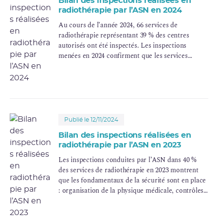
Bilan des inspections réalisées en
radiothérapie par l’ASN en 2024
Au cours de l’année 2024, 66 services de
radiothérapie représentant 39 % des centres
autorisés ont été inspectés. Les inspections
menées en 2024 confirment que les services
peinent toujours à maintenir les démarches de
retour d’expérience et à mettre à profit leurs
analyses de risque a priori en amont d’un
changement organisationnel ou technique ou à
l’issue du retour d’expérience des événements.
Publié le 12/11/2024
Bilan des inspections réalisées en
radiothérapie par l’ASN en 2023
Les inspections conduites par l’ASN dans 40 %
des services de radiothérapie en 2023 montrent
que les fondamentaux de la sécurité sont en place
: organisation de la physique médicale, contrôles
des équipements, formation à la radioprotection
des patients et déploiement des démarches