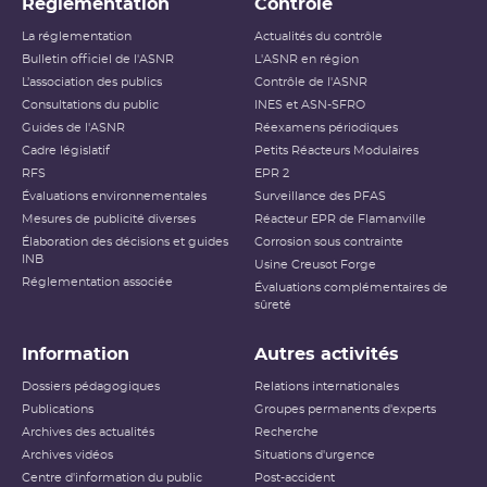
Réglementation
Contrôle
La réglementation
Actualités du contrôle
Bulletin officiel de l'ASNR
L'ASNR en région
L’association des publics
Contrôle de l'ASNR
Consultations du public
INES et ASN-SFRO
Guides de l'ASNR
Réexamens périodiques
Cadre législatif
Petits Réacteurs Modulaires
RFS
EPR 2
Évaluations environnementales
Surveillance des PFAS
Mesures de publicité diverses
Réacteur EPR de Flamanville
Élaboration des décisions et guides
Corrosion sous contrainte
INB
Usine Creusot Forge
Réglementation associée
Évaluations complémentaires de
sûreté
Information
Autres activités
Dossiers pédagogiques
Relations internationales
Publications
Groupes permanents d'experts
Archives des actualités
Recherche
Archives vidéos
Situations d'urgence
Centre d'information du public
Post-accident