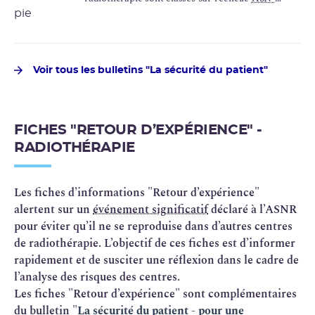
SFRO
, élaborée par l’ASN, en concertation avec la
Société française de radiothérapie oncologique
(
SFRO
). L’échelle, dédiée à l’information du
public, compte
8 niveaux : les écarts de 0 à 1, les incidents de 2 à
Voir tous les bulletins "La sécurité du patient"
3 et les accidents de 4 à 7. La gravité des effets est
appréciée en se référant à la classification clinique
internationale utilisée par les praticiens (grades
FICHES "RETOUR D’EXPÉRIENCE" -
CTCAE
).
RADIOTHÉRAPIE
Les fiches d’informations "Retour d’expérience"
alertent sur un
événement significatif
déclaré à l’ASNR
pour éviter qu’il ne se reproduise dans d’autres centres
de radiothérapie. L’objectif de ces fiches est d’informer
rapidement et de susciter une réflexion dans le cadre de
l’analyse des risques des centres.
Les fiches "Retour d’expérience" sont complémentaires
du bulletin
"La sécurité du patient - pour une