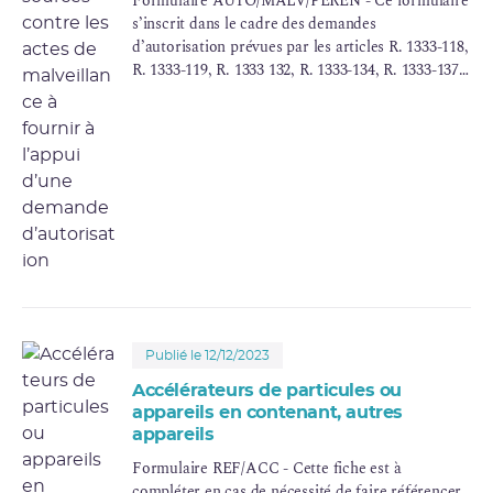
Formulaire AUTO/MALV/PEREN - Ce formulaire
s’inscrit dans le cadre des demandes
d’autorisation prévues par les articles R. 1333-118,
R. 1333-119, R. 1333 132, R. 1333-134, R. 1333-137
et R. 1333 146 du code de la santé publique pour
des activités relatives à la détention, l’utilisation,
la fabrica-tion de sources radioactives scellées ou
appareils en contenant, le cas échéant en lien avec
la distribution, l’importation ou l’exportation de
ces sources ou appareils, ainsi que le
transport en
compte propre
dès lors que l’activité nucléaire
implique au moins une source ou lot de sources
de catégorie A, B ou C, indépendamment de la
présence ou pas de sources ou lots de catégorie
D.
Publié le 12/12/2023
Accélérateurs de particules ou
appareils en contenant, autres
appareils
Formulaire REF/ACC - Cette fiche est à
compléter en cas de nécessité de faire référencer