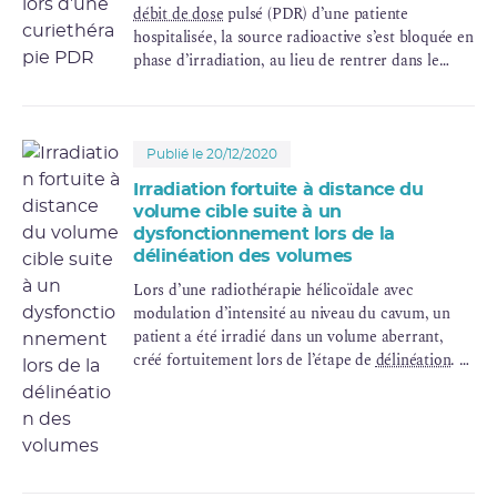
débit de dose
pulsé (PDR) d’une patiente
hospitalisée, la source radioactive s’est bloquée en
phase d’irradiation, au lieu de rentrer dans le
projecteur en position de stockage. Un centre
partage son analyse et ses pistes pour minimiser
la potentielle surexposition d’un patient et pour
éviter une exposition inutile des personnels
Publié le 20/12/2020
intervenant en cas de blocage de source.
Irradiation fortuite à distance du
volume cible suite à un
dysfonctionnement lors de la
délinéation des volumes
Lors d’une radiothérapie hélicoïdale avec
modulation d’intensité au niveau du cavum, un
patient a été irradié dans un volume aberrant,
créé fortuitement lors de l’étape de
délinéation
.
Un centre partage son analyse et ses pistes pour
éviter une exposition injustifiée d’un patient
consécutivement à une erreur lors de l’étape de
délinéation des volumes cibles.