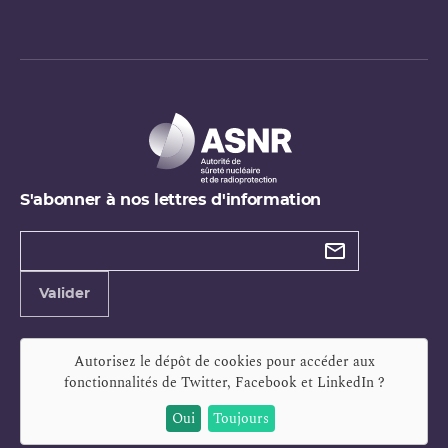
S'abonner à nos lettres d'information
Types de
newsletter
Adresse
Valider
e-
mail
Autorisez le dépôt de cookies pour accéder aux
fonctionnalités de
Twitter, Facebook et LinkedIn
?
Oui
Toujours