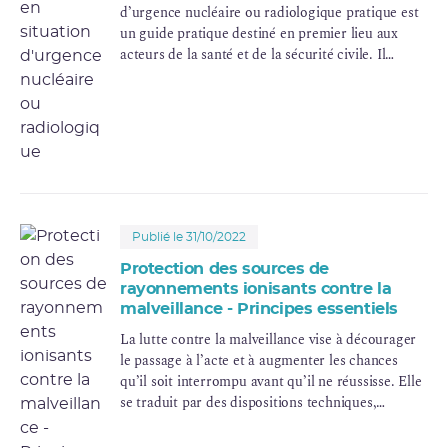
d’urgence nucléaire ou radiologique pratique est
un guide pratique destiné en premier lieu aux
acteurs de la santé et de la sécurité civile. Il
couvre la prise en charge initiale des victimes de
situations d’urgence nucléaire ou radiologique,
allant de l’exposition accidentelle en milieu
professionnel à la situation d’urgence
radiologique ou à l’action terroriste.
Publié le 31/10/2022
Protection des sources de
rayonnements ionisants contre la
malveillance - Principes essentiels
La lutte contre la malveillance vise à décourager
le passage à l’acte et à augmenter les chances
qu’il soit interrompu avant qu’il ne réussisse. Elle
se traduit par des dispositions techniques,
organisationnelles et humaines destinées à
protéger les sources de rayonnements ionisants et