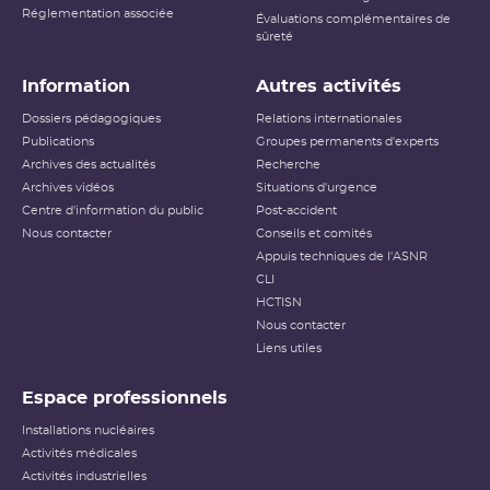
Réglementation associée
Évaluations complémentaires de
sûreté
Information
Autres activités
Dossiers pédagogiques
Relations internationales
Publications
Groupes permanents d'experts
Archives des actualités
Recherche
Archives vidéos
Situations d'urgence
Centre d'information du public
Post-accident
Nous contacter
Conseils et comités
Appuis techniques de l'ASNR
CLI
HCTISN
Nous contacter
Liens utiles
Espace professionnels
Installations nucléaires
Activités médicales
Activités industrielles