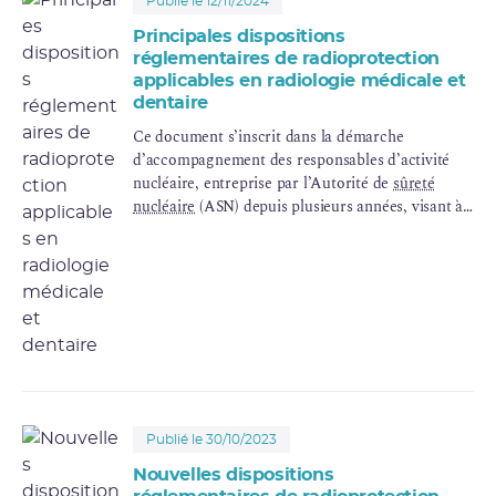
Publié le 12/11/2024
Principales dispositions
réglementaires de radioprotection
applicables en radiologie médicale et
dentaire
Ce document s’inscrit dans la démarche
d’accompagnement des responsables d’activité
nucléaire, entreprise par l’Autorité de
sûreté
nucléaire
(ASN) depuis plusieurs années, visant à
faciliter l’application de la réglementation de
radioprotection
des
activités nucléaires
d’
imagerie médicale
comprenant la radiologie
dentaire et conventionnelle, la
scanographie
et les
pratiques interventionnelles radioguidées.
(Mise à jour d'octobre 2021)
Publié le 30/10/2023
Nouvelles dispositions