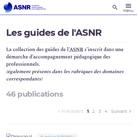
Recherche
Menu
Les guides de l'ASNR
La collection des guides de l’
ASNR
s’inscrit dans une
démarche d’accompagnement pédagogique des
professionnels.
(également présents dans les rubriques des domaines
correspondants)
46 publications
(current)
Précédent
1
2
3
4
Suivant