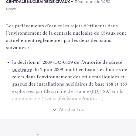
CENTRALE NUCLÉAIRE DE CIVAUX
Réacteurs de 1450
MWe
Les prélèvements d’eau et les rejets d’effluents dans
l’environnement de la
centrale nucléaire
de Civaux sont
actuellement réglementés par les deux décisions
suivantes :
o
la décision n
2009-DC-0139 de l’Autorité de
sûreté
nucléaire
du 2 juin 2009 modifiée fixant les limites de
rejets dans l’environnement des effluents liquides et
gazeux des installations nucléaires de base 158 et 159
exploitées par Électricité de France (
EDF
-SA) sur la
commune de Civaux (
décision «
limites
»
),
o
la décision n
2009-DC-0138 de l’Autorité de sûreté
Afficher tout
nucléaire du 2 juin 2009 modifiée fixant les
prescriptions relatives aux modalités de prélèvements
et de consommation d’eau et de rejets dans