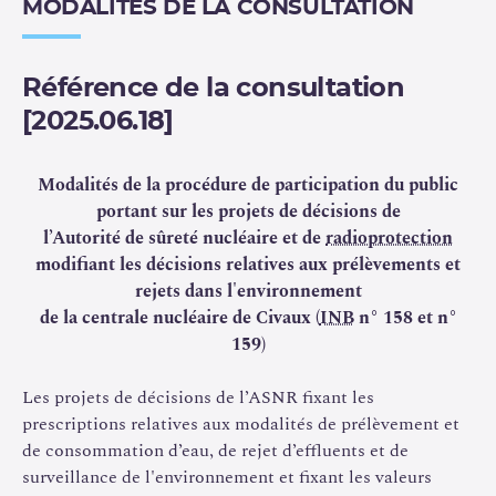
l'environnement des effluents liquides et gazeux des
MODALITÉS DE LA CONSULTATION
installations nucléaires de base 158 et 159 exploitées
par Électricité de France (EDF-SA) sur la commune de
Civaux (
décision «
modalités
»
).
Référence de la consultation
[2025.06.18]
EDF a transmis à l’
ASNR
une demande de modification
de ces décisions, principalement en vue de la mise en
Modalités de la procédure de participation du public
œuvre d’un traitement biocide de l’eau des grandes tours
portant sur les projets de décisions de
aéroréfrigérantes afin de pouvoir faire face au risque de
l’Autorité de sûreté nucléaire et de
radioprotection
dispersion de légionelles. Ce traitement repose d’une
modifiant les décisions relatives aux prélèvements et
part sur un nouveau traitement à la monochloramine et
rejets dans l'environnement
d’autre part sur l’extension du traitement par chloration
de la centrale nucléaire de Civaux (
INB
n° 158 et n°
massive actuellement autorisé. Il implique des rejets
159)
d’effluents liquides supplémentaires dans
l’environnement. Les demandes d’EDF sont
Les projets de décisions de l’ASNR fixant les
accompagnées d’une évaluation de leurs conséquences
prescriptions relatives aux modalités de prélèvement et
sur l’environnement et la santé humaine.
de consommation d’eau, de rejet d’effluents et de
surveillance de l'environnement et fixant les valeurs
L’instruction de l’ASNR a porté sur les enjeux sanitaires,