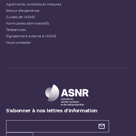
Agréments, contrôles et mesures
Retour d'expérience
Guides de l'ASNR
Formulaires administratifs
Téléservices
Signalement externe à l'ASNR
Nous contacter
S'abonner à nos lettres d'information
Types de
newsletter
Adresse