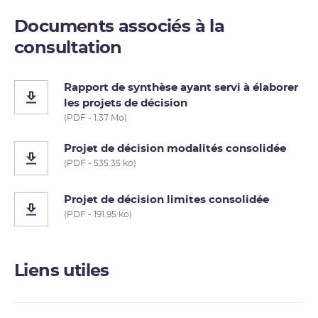
Publié le 10/07/2009
Documents associés à la
DÉCISIONS DE L'ASNR
consultation
Décision n° 2009-DC-0138 du 2 juin 2009 de l'ASN
Décision n° 2009-DC-0138 du 2 juin 2009 de l'Autorité de sûreté
Rapport de synthèse ayant servi à élaborer
nucléaire fixant les prescriptions relatives aux modalités de
les projets de décision
prélèvements et de consommation d’eau et de rejets dans
(PDF - 1.37 Mo)
l'environnement des effluents liquides et gazeux des installations
nucléaires de base n° 158 et n° 159 exploitées par Électricité de
Projet de décision modalités consolidée
France (EDF-SA) sur la commune de Civaux (département de la
(PDF - 535.35 ko)
Vienne).
Projet de décision limites consolidée
(PDF - 191.95 ko)
Liens utiles