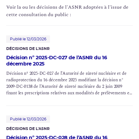
Voir la ou les décisions de l'ASNR adoptées à l'issue de
cette consultation du public :
Publié le 12/03/2026
DÉCISIONS DE L'ASNR
Décision nº 2025-DC-027 de l’ASNR du 16
décembre 2025
Décision nº 2025-DC-027 de l’Autorité de sûreté nucléaire et de
radioprotection du 16 décembre 2025 modifiant la décision n°
2009-DC-0138 de l’Autorité de sûreté nucléaire du 2 juin 2009
fixant les prescriptions relatives aux modalités de prélèvements et
de consommation d’eau et de rejets dans l'environnement des
effluents liquides et gazeux des installations nucléaires de base n°
158 et n° 159 exploitées par Électricité de France (EDF SA) sur la
commune de Civaux (département de la Vienne)
Publié le 12/03/2026
DÉCISIONS DE L'ASNR
Décision nº 2025-DC-028 de l’ASNR du 16