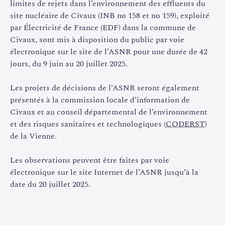
limites de rejets dans l’environnement des effluents du
environnementaux et de potabilisation de la Vienne à
site nucléaire de Civaux (INB no 158 et no 159), exploité
l’aval du site. L’ASNR a en particulier associé les services
par Électricité de France (EDF) dans la commune de
déconcentrés de l’État à son instruction. Cela a conduit
Civaux, sont mis à disposition du public par voie
l’ASNR à ne retenir que le traitement à la
électronique sur le site de l’ASNR pour une durée de 42
monochloramine car le cumul avec un traitement par
jours, du 9 juin au 20 juillet 2025.
chloration massive ne permettrait pas de garantir la
potabilisation de la Vienne à l’aval du site. Sur cette
Les projets de décisions de l’ASNR seront également
base, l’instruction de l’ASNR conclut à l’acceptabilité
présentés à la commission locale d’information de
des limites de rejets modifiées présentées dans les
Civaux et au conseil départemental de l’environnement
projets de décisions soumis à la consultation.
et des risques sanitaires et technologiques (
CODERST
)
de la Vienne.
Les nouvelles prescriptions figurent dans deux projets de
décision définissant respectivement les limites de rejet
Les observations peuvent être faites par voie
dans l’environnement et les modalités de prélèvement et
électronique sur le site Internet de l’ASNR jusqu’à la
consommation d’eau, de rejet d’effluents et de
date du 20 juillet 2025.
surveillance dans l’environnement.
Les projets de décision sont soumis à la consultation du
public en application de l’article L. 123-19-2 du code de