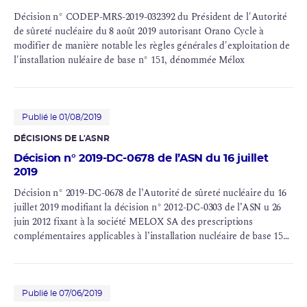
Décision n° CODEP-MRS-2019-032392 du Président de l'Autorité
de sûreté nucléaire du 8 août 2019 autorisant Orano Cycle à
modifier de manière notable les règles générales d'exploitation de
l'installation nuléaire de base n° 151, dénommée Mélox
Publié le 01/08/2019
DÉCISIONS DE L'ASNR
Décision n° 2019-DC-0678 de l’ASN du 16 juillet
2019
Décision n° 2019-DC-0678 de l’Autorité de sûreté nucléaire du 16
juillet 2019 modifiant la décision n° 2012-DC-0303 de l’ASN u 26
juin 2012 fixant à la société MELOX SA des prescriptions
complémentaires applicables à l’installation nucléaire de base 151,
dénommée MELOX, située sur le site de Marcoule (Gard) au vu
des conclusions de l’évaluation complémentaire de sûreté (ECS) et
la décision n° 2015-DC-0484 de l’ASN du 8 janvier 2015 fixant à la
société AREVA NC des prescriptions complémentaires, relatives
Publié le 07/06/2019