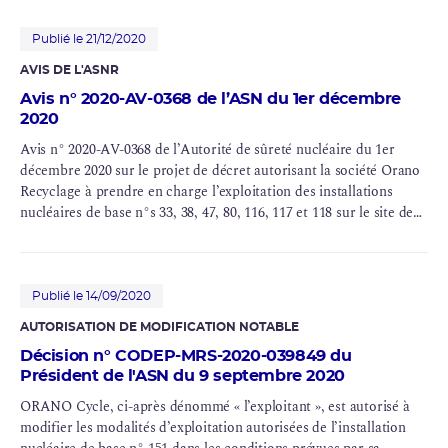
Publié le 21/12/2020
AVIS DE L'ASNR
Avis n° 2020-AV-0368 de l’ASN du 1er décembre
2020
Avis n° 2020-AV-0368 de l’Autorité de sûreté nucléaire du 1er
décembre 2020 sur le projet de décret autorisant la société Orano
Recyclage à prendre en charge l’exploitation des installations
nucléaires de base n°s 33, 38, 47, 80, 116, 117 et 118 sur le site de
La Hague et de l’installation nucléaire de base n° 151 sur le site de
Marcoule et sur le projet de décret autorisant la société Orano
Chimie-Enrichissement à prendre en charge l’exploitation des
installations nucléaires de base n°s 93, 105, 138, 155, 168, 176, 178
Publié le 14/09/2020
et 179 sur le site du Tricastin et de l’installation nucléaire de base
AUTORISATION DE MODIFICATION NOTABLE
n° 175 sur le site de Malvési
Décision n° CODEP-MRS-2020-039849 du
Président de l'ASN du 9 septembre 2020
ORANO Cycle, ci-après dénommé « l’exploitant », est autorisé à
modifier les modalités d’exploitation autorisées de l’installation