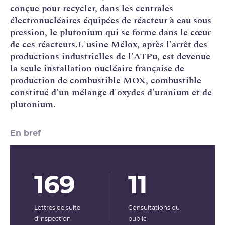
conçue pour recycler, dans les centrales
électronucléaires équipées de
réacteur à eau sous
pression
, le
plutonium
qui se forme dans le cœur
de ces réacteurs.L'usine Mélox, après l'arrêt des
productions industrielles de l'
ATPu
, est devenue
la seule installation nucléaire française de
production de combustible
MOX
, combustible
constitué d'un mélange d'oxydes d'
uranium
et de
plutonium.
En bref
169
11
Lettres de suite
Consultations du
d'inspection
public