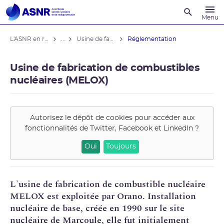
Recherche
Menu
L'ASNR en région
...
Usine de fabrication de combustibles nucléaires (MELOX)
Réglementation
Usine de fabrication de combustibles
nucléaires (MELOX)
Autorisez le dépôt de cookies pour accéder aux
fonctionnalités de
Twitter, Facebook et LinkedIn
?
Oui
Toujours
L'usine de fabrication de
combustible nucléaire
MELOX
est exploitée par
Orano
.
Installation
nucléaire de base
, créée en 1990 sur le site
nucléaire de Marcoule, elle fut initialement