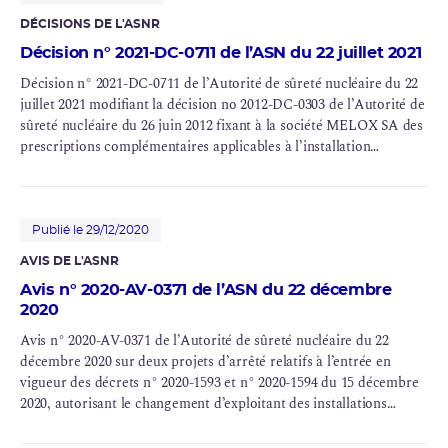
DÉCISIONS DE L'ASNR
Décision n° 2021-DC-0711 de l’ASN du 22 juillet 2021
Décision n° 2021-DC-0711 de l’Autorité de sûreté nucléaire du 22
juillet 2021 modifiant la décision no 2012-DC-0303 de l’Autorité de
sûreté nucléaire du 26 juin 2012 fixant à la société MELOX SA des
prescriptions complémentaires applicables à l’installation
nucléaire de base n° 151, dénommée MELOX, située sur le site de
Marcoule (Gard) au vu des conclusions de l’évaluation
complémentaire de sûreté (ECS) et la décision no 2015-DC-0484 de
l’Autorité de sûreté nucléaire du 8 janvier 2015 fixant à la société
Publié le 29/12/2020
AREVA
NC des prescriptions complémentaires, relatives au
noyau
AVIS DE L'ASNR
dur
et à la gestion des situations d’urgence, applicables à
Avis n° 2020-AV-0371 de l’ASN du 22 décembre
l’installation nucléaire de base n° 151 (MELOX) située sur le site
2020
de Marcoule (Gard)
L’Autorité de sûreté nucléaire,
Avis n° 2020-AV-0371 de l’Autorité de sûreté nucléaire du 22
Vu le
décembre 2020 sur deux projets d’arrêté relatifs à l’entrée en
vigueur des décrets n° 2020-1593 et n° 2020-1594 du 15 décembre
2020, autorisant le changement d’exploitant des installations
nucléaires de base 33, 38, 47, 80, 93, 105, 116, 117, 118, 138, 151,
155, 168, 175, 176, 178 et 179