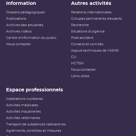
Information
Autres activités
Dossiers pédagogiques
Relations internationales
Publications
Groupes permanents d'experts
Archives des actualités
Recherche
Archives vidéos
Situations d'urgence
Centre d'information du public
Post-accident
Nous contacter
Conseils et comités
Appuis techniques de l'ASNR
CLI
HCTISN
Nous contacter
Liens utiles
Espace professionnels
Installations nucléaires
Activités médicales
Activités industrielles
Activités vétérinaires
Transport de substances radioactives
Agréments, contrôles et mesures