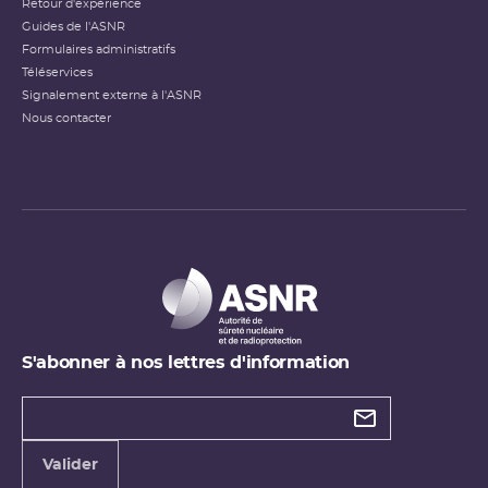
Retour d'expérience
Guides de l'ASNR
Formulaires administratifs
Téléservices
Signalement externe à l'ASNR
Nous contacter
S'abonner à nos lettres d'information
Types de
newsletter
Adresse
Valider
e-