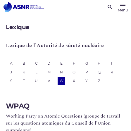
Recherche
Menu
Lexique
Lexique de l'Autorité de sûreté nucléaire
A
B
C
D
E
F
G
H
I
J
K
L
M
N
O
P
Q
R
S
T
U
V
W
X
Y
Z
WPAQ
Working Party on Atomic Questions (groupe de travail
sur les questions atomiques du Conseil de l'Union
européenne)