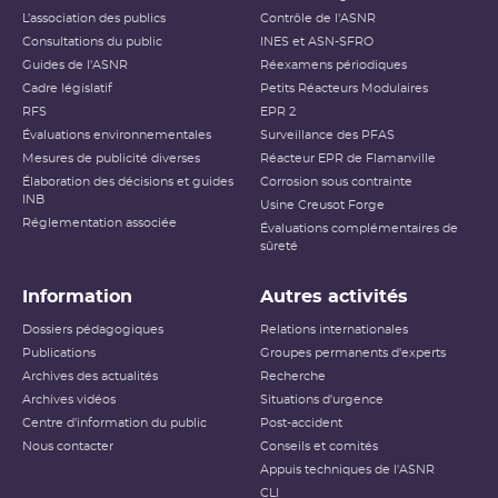
L’association des publics
Contrôle de l'ASNR
Consultations du public
INES et ASN-SFRO
Guides de l'ASNR
Réexamens périodiques
Cadre législatif
Petits Réacteurs Modulaires
RFS
EPR 2
Évaluations environnementales
Surveillance des PFAS
Mesures de publicité diverses
Réacteur EPR de Flamanville
Élaboration des décisions et guides
Corrosion sous contrainte
INB
Usine Creusot Forge
Réglementation associée
Évaluations complémentaires de
sûreté
Information
Autres activités
Dossiers pédagogiques
Relations internationales
Publications
Groupes permanents d'experts
Archives des actualités
Recherche
Archives vidéos
Situations d'urgence
Centre d'information du public
Post-accident
Nous contacter
Conseils et comités
Appuis techniques de l'ASNR
CLI