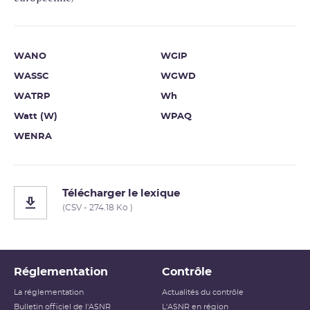
WANO
WGIP
WASSC
WGWD
WATRP
Wh
Watt (W)
WPAQ
WENRA
Télécharger le lexique
(CSV - 274.18 Ko )
Réglementation
Contrôle
La réglementation
Actualités du contrôle
Bulletin officiel de l'ASNR
L'ASNR en région