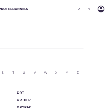
PROFESSIONNELS
FR
EN
S
T
U
V
W
X
Y
Z
DRT
DRTEFP
DRYPAC