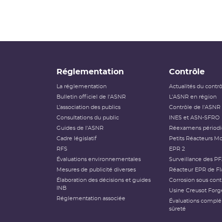
Réglementation
Contrôle
La réglementation
Actualités du contr
Bulletin officiel de l'ASNR
L'ASNR en région
L’association des publics
Contrôle de l'ASNR
Consultations du public
INES et ASN-SFRO
Guides de l'ASNR
Réexamens périod
Cadre législatif
Petits Réacteurs Mo
RFS
EPR 2
Évaluations environnementales
Surveillance des P
Mesures de publicité diverses
Réacteur EPR de Fl
Élaboration des décisions et guides
Corrosion sous cont
INB
Usine Creusot Forg
Réglementation associée
Évaluations compl
sûreté