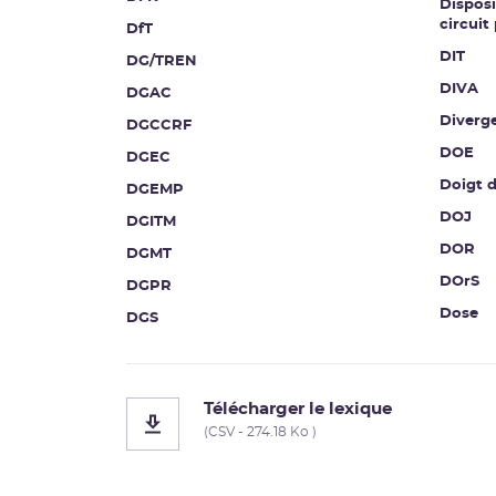
Disposi
circuit
DfT
DIT
DG/TREN
DIVA
DGAC
Diverg
DGCCRF
DOE
DGEC
Doigt 
DGEMP
DOJ
DGITM
DOR
DGMT
DOrS
DGPR
Dose
DGS
Télécharger le lexique
(CSV - 274.18 Ko )