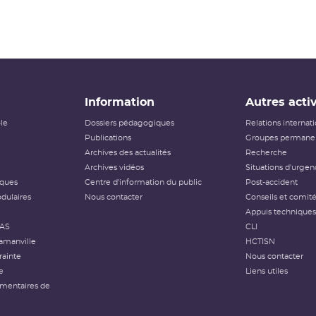
Information
Autres activ
ôle
Dossiers pédagogiques
Relations internat
Publications
Groupes permanen
Archives des actualités
Recherche
Archives vidéos
Situations d'urgen
iques
Centre d'information du public
Post-accident
dulaires
Nous contacter
Conseils et comit
Appuis techniques
FAS
CLI
amanville
HCTISN
rainte
Nous contacter
e
Liens utiles
émentaires de