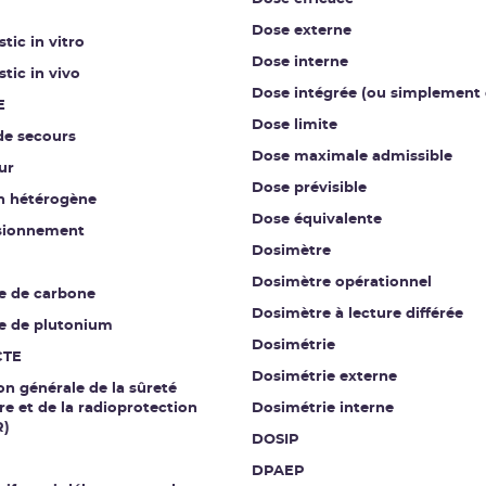
Dose externe
tic in vitro
Dose interne
tic in vivo
Dose intégrée (ou simplement 
E
Dose limite
de secours
Dose maximale admissible
ur
Dose prévisible
on hétérogène
Dose équivalente
sionnement
Dosimètre
Dosimètre opérationnel
e de carbone
Dosimètre à lecture différée
e de plutonium
Dosimétrie
CTE
Dosimétrie externe
on générale de la sûreté
re et de la radioprotection
Dosimétrie interne
R)
DOSIP
DPAEP