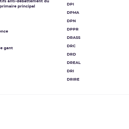
tifs anti-débattement du
DPI
 primaire principal
DPMA
DPN
DPPR
ence
DRASS
DRC
de gant
DRD
DREAL
DRI
DRIRE