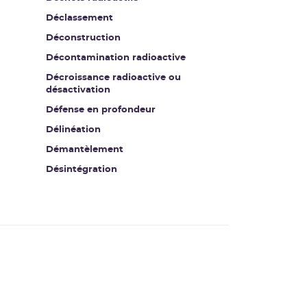
Déclassement
Déconstruction
Décontamination radioactive
Décroissance radioactive ou
désactivation
Défense en profondeur
Délinéation
Démantèlement
Désintégration