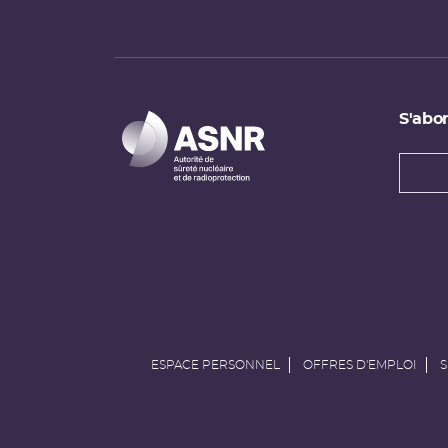
S'abon
Types
newsl
Adress
e-
mail
ESPACE PERSONNEL
OFFRES D'EMPLOI