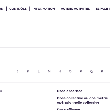
ON
CONTRÔLE
INFORMATION
AUTRES ACTIVITÉS
ESPACE 
e site
e
I
J
K
L
M
N
O
P
Q
R
C
Dose absorbée
Dose collective ou dosimétrie
opérationnelle collective
Dose efficace