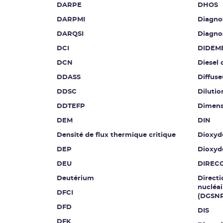
DARPE
DHOS
DARPMI
Diagnos
DARQSI
Diagnos
DCI
DIDEM
DCN
Diesel 
DDASS
Diffuse
DDSC
Diluti
DDTEFP
Dimen
DEM
DIN
Densité de flux thermique critique
Dioxyd
DEP
Dioxyd
DEU
DIREC
Deutérium
Directi
nucléai
DFCI
(DGSN
DFD
DIS
DFK