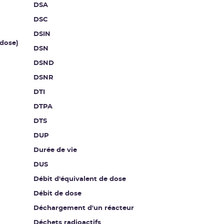
DSA
DSC
DSIN
dose)
DSN
DSND
DSNR
DTI
DTPA
DTS
DUP
Durée de vie
DUS
Débit d'équivalent de dose
Débit de dose
Déchargement d'un réacteur
Déchets radioactifs