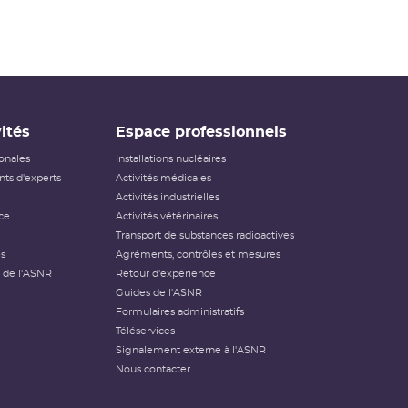
ités
Espace professionnels
ionales
Installations nucléaires
ts d'experts
Activités médicales
Activités industrielles
ce
Activités vétérinaires
Transport de substances radioactives
és
Agréments, contrôles et mesures
 de l'ASNR
Retour d'expérience
Guides de l'ASNR
Formulaires administratifs
Téléservices
Signalement externe à l'ASNR
Nous contacter