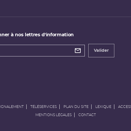
ner à nos lettres d'information
 de
etter
Valider
e
SIGNALEMENT
TÉLÉSERVICES
PLAN DU SITE
LEXIQUE
ACCESS
MENTIONS LÉGALES
CONTACT