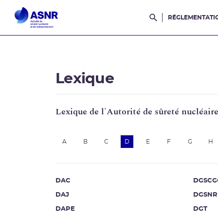
RÉGLEMENTATI
Rechercher dans l
Lexique
Lexique de l'Autorité de sûreté nucléair
A
B
C
D
E
F
G
H
DAC
DGSCG
DAJ
DGSNR
DAPE
DGT