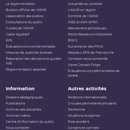
La réglementation
Actualités du contrôle
Bulletin officiel de l'ASNR
L'ASNR en région
L’association des publics
Contrôle de l'ASNR
Consultations du public
INES et ASN-SFRO
Guides de l'ASNR
Réexamens périodiques
Cadre législatif
Petits Réacteurs Modulaires
RFS
EPR 2
Évaluations environnementales
Surveillance des PFAS
Mesures de publicité diverses
Réacteur EPR de Flamanville
Élaboration des décisions et guides
Corrosion sous contrainte
INB
Usine Creusot Forge
Réglementation associée
Évaluations complémentaires de
sûreté
Information
Autres activités
Dossiers pédagogiques
Relations internationales
Publications
Groupes permanents d'experts
Archives des actualités
Recherche
Archives vidéos
Situations d'urgence
Centre d'information du public
Post-accident
Nous contacter
Conseils et comités