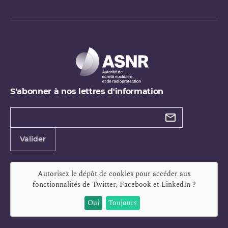
S'abonner à nos lettres d'information
Types de
newsletter
Adresse
Valider
e-
mail
Autorisez le dépôt de cookies pour accéder aux
fonctionnalités de
Twitter, Facebook et LinkedIn
?
Oui
Toujours