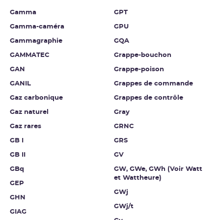
Gamma
GPT
Gamma-caméra
GPU
Gammagraphie
GQA
GAMMATEC
Grappe-bouchon
GAN
Grappe-poison
GANIL
Grappes de commande
Gaz carbonique
Grappes de contrôle
Gaz naturel
Gray
Gaz rares
GRNC
GB I
GRS
GB II
GV
GBq
GW, GWe, GWh (Voir Watt
et Wattheure)
GEP
GWj
GHN
GWj/t
GIAG