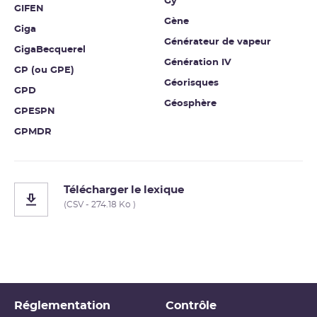
Gy
GIFEN
Gène
Giga
Générateur de vapeur
GigaBecquerel
Génération IV
GP (ou GPE)
Géorisques
GPD
Géosphère
GPESPN
GPMDR
Télécharger le lexique
(CSV - 274.18 Ko )
Réglementation
Contrôle