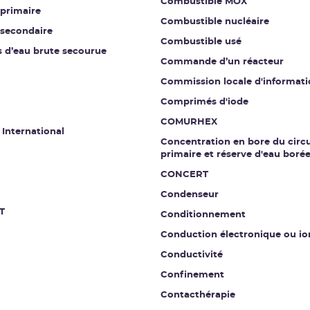
Combustible MOX
 primaire
Combustible nucléaire
 secondaire
Combustible usé
s d’eau brute secourue
Commande d’un réacteur
Commission locale d'informati
Comprimés d'iode
COMURHEX
 International
Concentration en bore du circu
primaire et réserve d'eau boré
CONCERT
Condenseur
T
Conditionnement
Conduction électronique ou io
Conductivité
Confinement
Contacthérapie