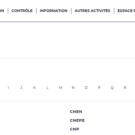
ON
CONTRÔLE
INFORMATION
AUTRES ACTIVITÉS
ESPACE 
e site
e
I
J
K
L
M
N
O
P
Q
R
CNEN
CNEPE
CNP