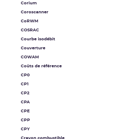
Corium
Coroscanner
CoRWM
COSRAC
Courbe isodébit
Couverture
COWAM
Coûts de référence
CP0
CP1
CP2
CPA
CPE
CPP
CPY
Crayon combustible