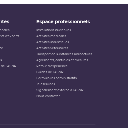
ités
Espace professionnels
ionales
Installations nucléaires
ts d'experts
Activités médicales
Activités industrielles
ce
Activités vétérinaires
Transport de substances radioactives
és
Agréments, contrôles et mesures
 de l'ASNR
Retour d'expérience
Guides de l'ASNR
Formulaires administratifs
Téléservices
Signalement externe à l'ASNR
Nous contacter