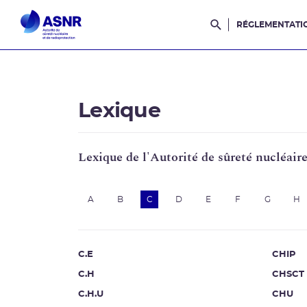
RÉGLEMENTATI
Rechercher dans l
Lexique
Lexique de l'Autorité de sûreté nucléair
A
B
C
D
E
F
G
H
C.E
CHIP
C.H
CHSCT
C.H.U
CHU