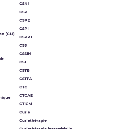
CSNI
CSP
CSPE
CSPI
on (CLI)
CSPRT
CSS
CSSIN
it
CST
e
CSTB
CSTFA
CTC
CTCAE
nique
CTICM
Curie
Curiethérapie