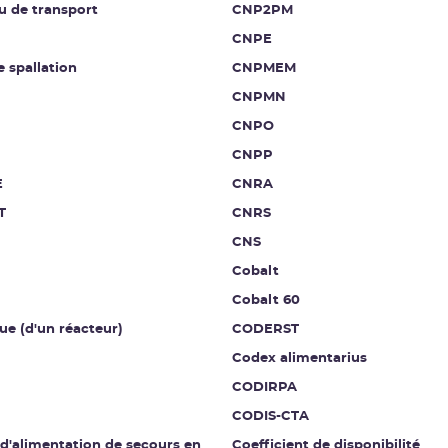
u de transport
CNP2PM
CNPE
e spallation
CNPMEM
CNPMN
CNPO
CNPP
E
CNRA
T
CNRS
CNS
Cobalt
Cobalt 60
ue (d'un réacteur)
CODERST
Codex alimentarius
CODIRPA
CODIS-CTA
 d'alimentation de secours en
Coefficient de disponibilité