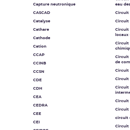
Capture neutronique
eau de
CASCAD
Circuit
Catalyse
Circuit
Cathare
Circuit
locaux 
Cathode
Circuit
Cation
chimiq
CCAP
Circuit 
de co
CCINB
Circui
CCSN
Circuit
CDE
Circuit
CDH
intermé
CEA
Circuit
CEDRA
Circuit
CEE
circuit
CEI
Circuit