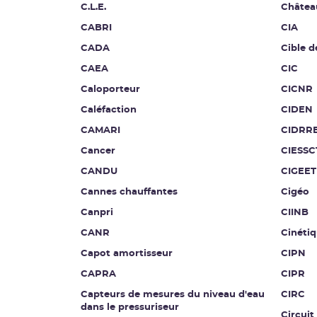
C.L.E.
Châtea
CABRI
CIA
CADA
Cible d
CAEA
CIC
Caloporteur
CICNR
Caléfaction
CIDEN
CAMARI
CIDRR
Cancer
CIESSC
CANDU
CIGEET
Cannes chauffantes
Cigéo
Canpri
CIINB
CANR
Cinétiq
Capot amortisseur
CIPN
CAPRA
CIPR
Capteurs de mesures du niveau d'eau
CIRC
dans le pressuriseur
Circuit