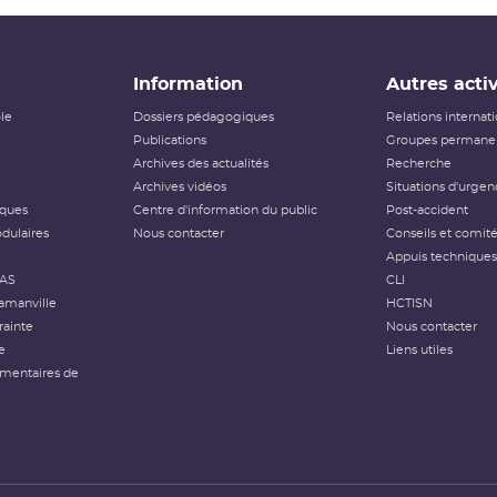
Information
Autres activ
ôle
Dossiers pédagogiques
Relations internat
Publications
Groupes permanen
Archives des actualités
Recherche
Archives vidéos
Situations d'urgen
iques
Centre d'information du public
Post-accident
dulaires
Nous contacter
Conseils et comit
Appuis techniques
FAS
CLI
amanville
HCTISN
rainte
Nous contacter
e
Liens utiles
émentaires de