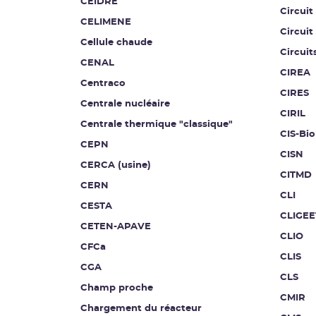
CEIDRE
Circuit
CELIMENE
Circuit
Cellule chaude
Circuit
CENAL
CIREA
Centraco
CIRES
Centrale nucléaire
CIRIL
Centrale thermique "classique"
CIS-Bio
CEPN
CISN
CERCA (usine)
CITMD
CERN
CLI
CESTA
CLIGEE
CETEN-APAVE
CLIO
CFCa
CLIS
CGA
CLS
Champ proche
CMIR
Chargement du réacteur