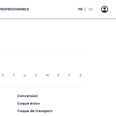
PROFESSIONNELS
FR
EN
S
T
U
V
W
X
Y
Z
Conversion
Coque avion
Coque de transport