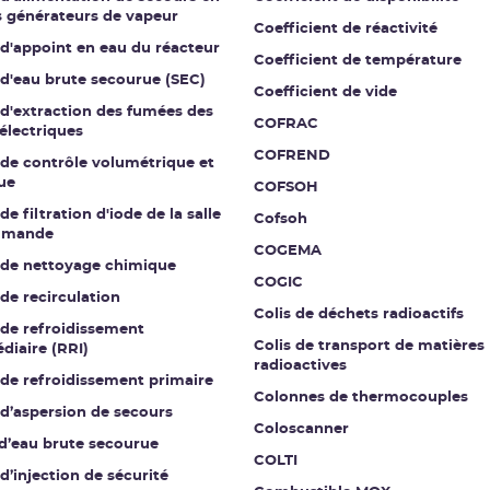
s générateurs de vapeur
Coefficient de réactivité
 d'appoint en eau du réacteur
Coefficient de température
 d'eau brute secourue (SEC)
Coefficient de vide
 d'extraction des fumées des
COFRAC
électriques
COFREND
 de contrôle volumétrique et
ue
COFSOH
de filtration d'iode de la salle
Cofsoh
mmande
COGEMA
t de nettoyage chimique
COGIC
 de recirculation
Colis de déchets radioactifs
 de refroidissement
Colis de transport de matières
diaire (RRI)
radioactives
 de refroidissement primaire
Colonnes de thermocouples
 d’aspersion de secours
Coloscanner
 d’eau brute secourue
COLTI
 d’injection de sécurité