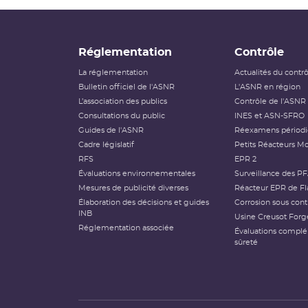
Réglementation
Contrôle
La réglementation
Actualités du contr
Bulletin officiel de l'ASNR
L'ASNR en région
L’association des publics
Contrôle de l'ASNR
Consultations du public
INES et ASN-SFRO
Guides de l'ASNR
Réexamens périod
Cadre législatif
Petits Réacteurs Mo
RFS
EPR 2
Évaluations environnementales
Surveillance des P
Mesures de publicité diverses
Réacteur EPR de Fl
Élaboration des décisions et guides
Corrosion sous cont
INB
Usine Creusot Forg
Réglementation associée
Évaluations compl
sûreté